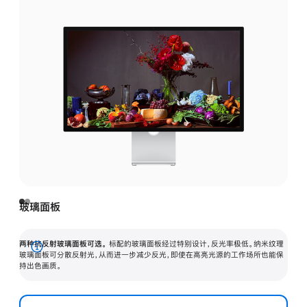
玻璃面板
两种抗反射玻璃面板可选。
标配的玻璃面板经过特别设计，反光率极低。纳米纹理
展
玻璃面板可分散反射光，从而进一步减少反光，即使在高亮光源的工作场所也能保
持出色画质。
开