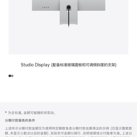
Studio Display (配备标准玻璃面板和可调倾斜度的支架)
网
脚
‡ 为近似值。金额可能随时间变动。
注
页
分期付款服务的条件
页
上述所示分期付款金额仅为使用特定期数免息分期付款估算得出的示例 (仅显示整数数
脚
额，未显示小数点以后的金额)，实际支付金额以银行、花呗或微信分付账单为准。上述分