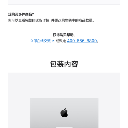
可
调
想购买多件商品？
倾
你可以查看完整的送货详情，并更改购物袋中的商品数量。
斜
度
的
获得购买帮助，
支
立即在线交流
(在
或致电
400-666-8800
。
架
新
的
窗
分
口
包装内容
期
中
付
打
款
开)
选
项)