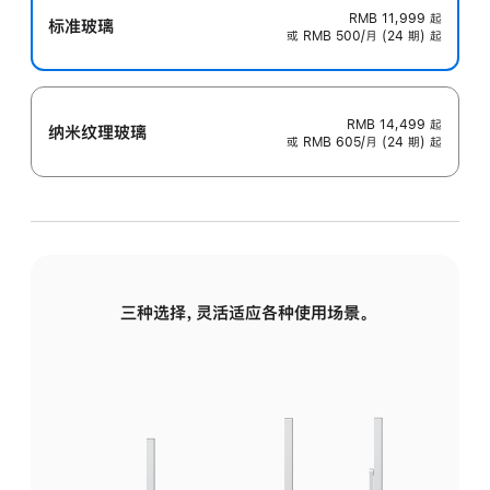
RMB 11,999
起
标准玻璃
或 RMB 500/月 (24 期) 起
RMB 14,499
起
纳米纹理玻璃
或 RMB 605/月 (24 期) 起
三种选择，灵活适应各种使用场景。
标