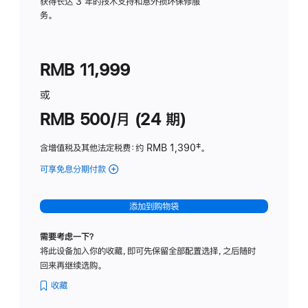
务
获得长达 3 年的技术支持和意外损坏保修服
务。
计
划
(适
RMB 11,999
用
于
或
Studio
RMB 500/月 (24 期)
Display
含增值税及其他法定税费
：约 RMB 1,390
脚
‡。
注
可享免息分期付款
(Studio
Display
-
添加到购物袋
标
准
需要考虑一下？
玻
将此设备加入你的收藏，即可先保留全部配置选择，之后随时
璃
回来再继续选购。
面
板
收藏
-