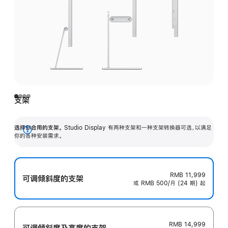
支架
选择你合用的支架。
Studio Display 有两种支架和一种支架转换器可选，以满足
展
你的各种安装需求。
开
RMB 11,999
可调倾斜度的支架
或 RMB 500/月 (24 期) 起
RMB 14,999
可调倾斜度及高‍度的支‍架