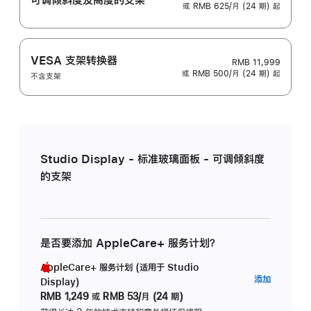
或 RMB 625/月 (24 期) 起
VESA 支架转换器
RMB 11,999
或 RMB 500/月 (24 期) 起
不含支架
Studio Display - 标准玻璃面板 - 可调倾斜度
的支架
是否要添加 AppleCare+ 服务计划？
AppleCare+ 服务计划 (适用于 Studio
AppleC
添加
Display)
服
RMB 1,249
或
RMB 53/月 (24 期)