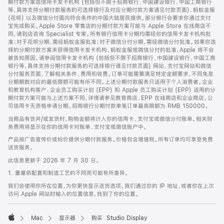
期付款方案由信用卡发卡机构 (包括但不限于招商银行、中国建设银行、中国工商银行
等，具体支持分期付款服务的可选择银行及对应分期付款方案请见付款页面)、蚂蚁金服
(花呗) 以及微信分付面向符合条件的中国大陆居民提供。部分银行会要求你通过支付
宝完成购买。Apple Store 零售店的分期付款方案可能与 Apple Store 在线商店不
同，请到店咨询 Specialist 专家。所有银行信用卡分期均需经你的信用卡发卡机构批
准；对于花呗分期，需经蚂蚁金服批准；对于微信分付分期，需经微信分付批准。如果你选
择的分期付款方案未获得信用卡发卡机构、蚂蚁金服或微信分付的批准，Apple 将不会
被告知原因。请参阅信用卡发卡机构 (包括但不限于招商银行、中国建设银行、中国工商
银行等，具体支持分期付款服务的可选择银行请见付款页面) 网站、支付宝网站和微信
分付服务页面，了解相关条件、费用和收费。订单可能需要满足特定金额要求，不同免息
分期期数对应的最低限额可能有所不同。上述分期付款服务只适用于个人消费者。企业
和教育机构客户、企业员工购买计划 (EPP) 和 Apple 员工购买计划 (EPP) 适用的分
期付款方案可能与上述方案不同，详情请参见教育商店、EPP 在线商店和企业商店。公
司信用卡无资格申请分期。招商银行分期付款单笔订单最高限额为 RMB 150000。
当商品有货并/或发货时，购物金额将计入你的信用卡、支付宝或微信分付账单。相关财
务费用将显示在你的信用卡对账单、支付宝或微信账户中。
产品按广告宣传价或标价提供分期付款服务。价格包含增值税。所有订单均可享受免费
送货服务。
此信息更新于 2026 年 7 月 30 日。
1. 重量依配置和制造工艺的不同而可能有所差异。
我们会使用你所在位置，为你更快显示送货选项。我们通过你的 IP 地址，或者你在上次
访问 Apple 网站时输入的位置信息，找到了你的位置。
Mac
显示器
购买 Studio Display