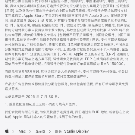
期付款方案由信用卡发卡机构 (包括但不限于招商银行、中国建设银行、中国工商银行
等，具体支持分期付款服务的可选择银行及对应分期付款方案请见付款页面)、蚂蚁金服
(花呗) 以及微信分付面向符合条件的中国大陆居民提供。部分银行会要求你通过支付
宝完成购买。Apple Store 零售店的分期付款方案可能与 Apple Store 在线商店不
同，请到店咨询 Specialist 专家。所有银行信用卡分期均需经你的信用卡发卡机构批
准；对于花呗分期，需经蚂蚁金服批准；对于微信分付分期，需经微信分付批准。如果你选
择的分期付款方案未获得信用卡发卡机构、蚂蚁金服或微信分付的批准，Apple 将不会
被告知原因。请参阅信用卡发卡机构 (包括但不限于招商银行、中国建设银行、中国工商
银行等，具体支持分期付款服务的可选择银行请见付款页面) 网站、支付宝网站和微信
分付服务页面，了解相关条件、费用和收费。订单可能需要满足特定金额要求，不同免息
分期期数对应的最低限额可能有所不同。上述分期付款服务只适用于个人消费者。企业
和教育机构客户、企业员工购买计划 (EPP) 和 Apple 员工购买计划 (EPP) 适用的分
期付款方案可能与上述方案不同，详情请参见教育商店、EPP 在线商店和企业商店。公
司信用卡无资格申请分期。招商银行分期付款单笔订单最高限额为 RMB 150000。
当商品有货并/或发货时，购物金额将计入你的信用卡、支付宝或微信分付账单。相关财
务费用将显示在你的信用卡对账单、支付宝或微信账户中。
产品按广告宣传价或标价提供分期付款服务。价格包含增值税。所有订单均可享受免费
送货服务。
此信息更新于 2026 年 7 月 30 日。
1. 重量依配置和制造工艺的不同而可能有所差异。
我们会使用你所在位置，为你更快显示送货选项。我们通过你的 IP 地址，或者你在上次
访问 Apple 网站时输入的位置信息，找到了你的位置。
Mac
显示器
购买 Studio Display