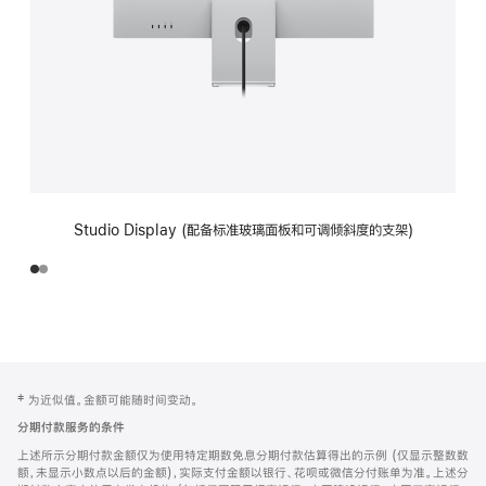
Studio Display (配备标准玻璃面板和可调倾斜度的支架)
网
脚
‡ 为近似值。金额可能随时间变动。
注
页
分期付款服务的条件
页
上述所示分期付款金额仅为使用特定期数免息分期付款估算得出的示例 (仅显示整数数
脚
额，未显示小数点以后的金额)，实际支付金额以银行、花呗或微信分付账单为准。上述分