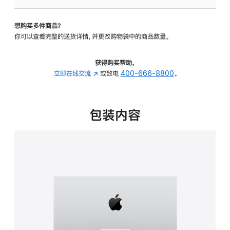
可
调
想购买多件商品？
倾
你可以查看完整的送货详情，并更改购物袋中的商品数量。
斜
度
的
获得购买帮助，
支
立即在线交流
(在
或致电
400-666-8800
。
架
新
的
窗
分
口
包装内容
期
中
付
打
款
开)
选
项)