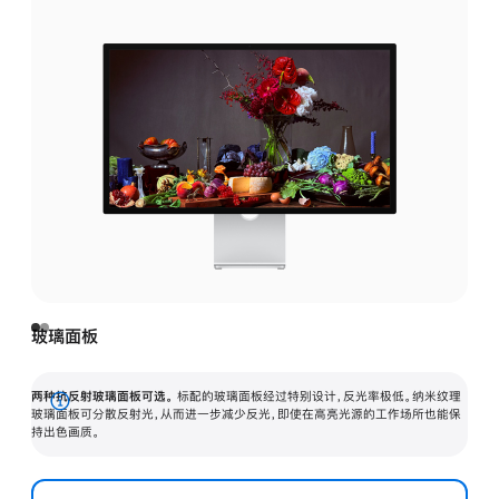
玻璃面板
两种抗反射玻璃面板可选。
标配的玻璃面板经过特别设计，反光率极低。纳米纹理
展
玻璃面板可分散反射光，从而进一步减少反光，即使在高亮光源的工作场所也能保
持出色画质。
开