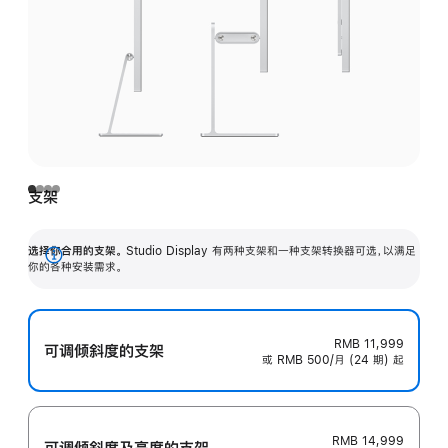
支架
选择你合用的支架。
Studio Display 有两种支架和一种支架转换器可选，以满足
展
你的各种安装需求。
开
RMB 11,999
可调倾斜度的支架
或 RMB 500/月 (24 期) 起
RMB 14,999
可调倾斜度及高‍度的支‍架