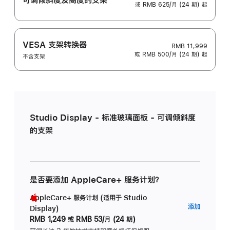
或 RMB 625/月 (24 期) 起
VESA 支架转换器
RMB 11,999
或 RMB 500/月 (24 期) 起
不含支架
Studio Display - 标准玻璃面板 - 可调倾斜度
的支架
是否要添加 AppleCare+ 服务计划？
AppleCare+ 服务计划 (适用于 Studio
AppleC
添加
Display)
服
RMB 1,249
或
RMB 53/月 (24 期)