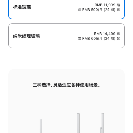
RMB 11,999
起
标准玻璃
或 RMB 500/月 (24 期) 起
RMB 14,499
起
纳米纹理玻璃
或 RMB 605/月 (24 期) 起
三种选择，灵活适应各种使用场景。
标