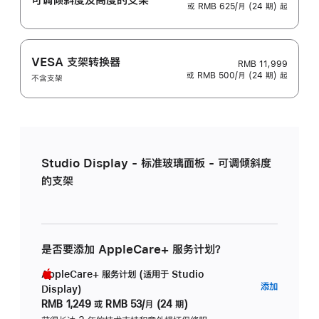
或 RMB 625/月 (24 期) 起
VESA 支架转换器
RMB 11,999
或 RMB 500/月 (24 期) 起
不含支架
Studio Display - 标准玻璃面板 - 可调倾斜度
的支架
是否要添加 AppleCare+ 服务计划？
AppleCare+ 服务计划 (适用于 Studio
AppleC
添加
Display)
服
RMB 1,249
或
RMB 53/月 (24 期)