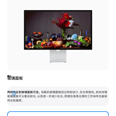
玻璃面板
两种抗反射玻璃面板可选。
标配的玻璃面板经过特别设计，反光率极低。纳米纹理
展
玻璃面板可分散反射光，从而进一步减少反光，即使在高亮光源的工作场所也能保
持出色画质。
开