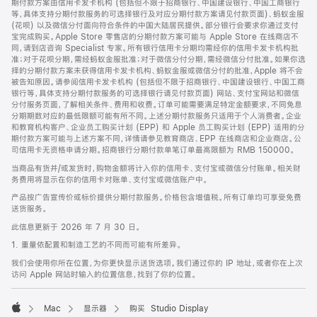
期付款方案由信用卡发卡机构 (包括但不限于招商银行、中国建设银行、中国工商银行
等，具体支持分期付款服务的可选择银行及对应分期付款方案请见付款页面)、蚂蚁金服
(花呗) 以及微信分付面向符合条件的中国大陆居民提供。部分银行会要求你通过支付
宝完成购买。Apple Store 零售店的分期付款方案可能与 Apple Store 在线商店不
同，请到店咨询 Specialist 专家。所有银行信用卡分期均需经你的信用卡发卡机构批
准；对于花呗分期，需经蚂蚁金服批准；对于微信分付分期，需经微信分付批准。如果你选
择的分期付款方案未获得信用卡发卡机构、蚂蚁金服或微信分付的批准，Apple 将不会
被告知原因。请参阅信用卡发卡机构 (包括但不限于招商银行、中国建设银行、中国工商
银行等，具体支持分期付款服务的可选择银行请见付款页面) 网站、支付宝网站和微信
分付服务页面，了解相关条件、费用和收费。订单可能需要满足特定金额要求，不同免息
分期期数对应的最低限额可能有所不同。上述分期付款服务只适用于个人消费者。企业
和教育机构客户、企业员工购买计划 (EPP) 和 Apple 员工购买计划 (EPP) 适用的分
期付款方案可能与上述方案不同，详情请参见教育商店、EPP 在线商店和企业商店。公
司信用卡无资格申请分期。招商银行分期付款单笔订单最高限额为 RMB 150000。
当商品有货并/或发货时，购物金额将计入你的信用卡、支付宝或微信分付账单。相关财
务费用将显示在你的信用卡对账单、支付宝或微信账户中。
产品按广告宣传价或标价提供分期付款服务。价格包含增值税。所有订单均可享受免费
送货服务。
此信息更新于 2026 年 7 月 30 日。
1. 重量依配置和制造工艺的不同而可能有所差异。
我们会使用你所在位置，为你更快显示送货选项。我们通过你的 IP 地址，或者你在上次
访问 Apple 网站时输入的位置信息，找到了你的位置。
Mac
显示器
购买 Studio Display