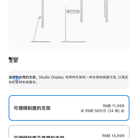
支架
选择你合用的支架。
Studio Display 有两种支架和一种支架转换器可选，以满足
展
你的各种安装需求。
开
RMB 11,999
可调倾斜度的支架
或 RMB 500/月 (24 期) 起
RMB 14,999
可调倾斜度及高‍度的支‍架