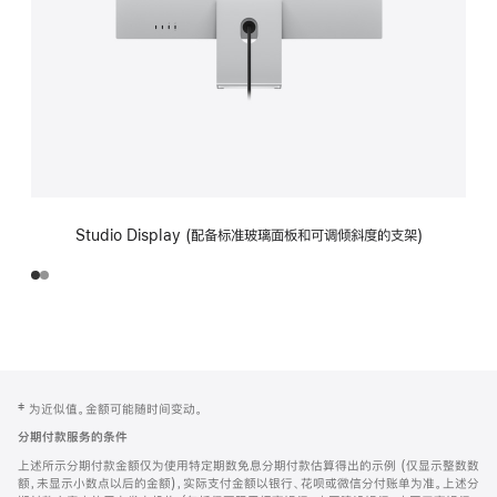
Studio Display (配备标准玻璃面板和可调倾斜度的支架)
网
脚
‡ 为近似值。金额可能随时间变动。
注
页
分期付款服务的条件
页
上述所示分期付款金额仅为使用特定期数免息分期付款估算得出的示例 (仅显示整数数
脚
额，未显示小数点以后的金额)，实际支付金额以银行、花呗或微信分付账单为准。上述分