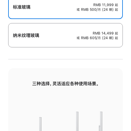
RMB 11,999
起
标准玻璃
或 RMB 500/月 (24 期) 起
RMB 14,499
起
纳米纹理玻璃
或 RMB 605/月 (24 期) 起
三种选择，灵活适应各种使用场景。
标