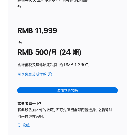
务
获得长达 3 年的技术支持和意外损坏保修服
务。
计
划
(适
RMB 11,999
用
于
或
Studio
RMB 500/月 (24 期)
Display
含增值税及其他法定税费
：约 RMB 1,390
脚
‡。
注
可享免息分期付款
(Studio
Display
-
添加到购物袋
标
准
需要考虑一下？
玻
将此设备加入你的收藏，即可先保留全部配置选择，之后随时
璃
回来再继续选购。
面
板
收藏
-