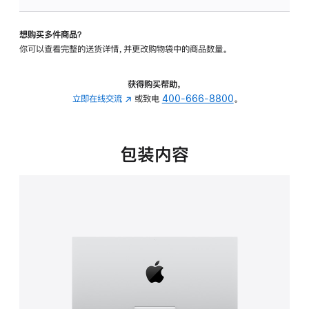
可
调
想购买多件商品？
倾
你可以查看完整的送货详情，并更改购物袋中的商品数量。
斜
度
的
获得购买帮助，
支
立即在线交流
(在
或致电
400-666-8800
。
架
新
的
窗
分
口
包装内容
期
中
付
打
款
开)
选
项)