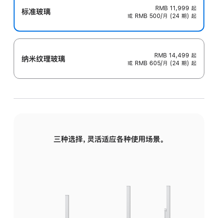
RMB 11,999
起
标准玻璃
或 RMB 500/月 (24 期) 起
RMB 14,499
起
纳米纹理玻璃
或 RMB 605/月 (24 期) 起
三种选择，灵活适应各种使用场景。
标