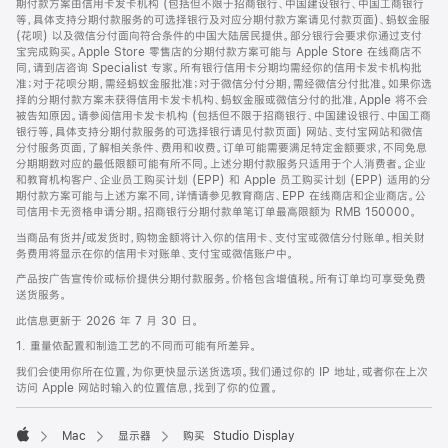
期付款方案由信用卡发卡机构 (包括但不限于招商银行、中国建设银行、中国工商银行
等，具体支持分期付款服务的可选择银行及对应分期付款方案请见付款页面)、蚂蚁金服
(花呗) 以及微信分付面向符合条件的中国大陆居民提供。部分银行会要求你通过支付
宝完成购买。Apple Store 零售店的分期付款方案可能与 Apple Store 在线商店不
同，请到店咨询 Specialist 专家。所有银行信用卡分期均需经你的信用卡发卡机构批
准；对于花呗分期，需经蚂蚁金服批准；对于微信分付分期，需经微信分付批准。如果你选
择的分期付款方案未获得信用卡发卡机构、蚂蚁金服或微信分付的批准，Apple 将不会
被告知原因。请参阅信用卡发卡机构 (包括但不限于招商银行、中国建设银行、中国工商
银行等，具体支持分期付款服务的可选择银行请见付款页面) 网站、支付宝网站和微信
分付服务页面，了解相关条件、费用和收费。订单可能需要满足特定金额要求，不同免息
分期期数对应的最低限额可能有所不同。上述分期付款服务只适用于个人消费者。企业
和教育机构客户、企业员工购买计划 (EPP) 和 Apple 员工购买计划 (EPP) 适用的分
期付款方案可能与上述方案不同，详情请参见教育商店、EPP 在线商店和企业商店。公
司信用卡无资格申请分期。招商银行分期付款单笔订单最高限额为 RMB 150000。
当商品有货并/或发货时，购物金额将计入你的信用卡、支付宝或微信分付账单。相关财
务费用将显示在你的信用卡对账单、支付宝或微信账户中。
产品按广告宣传价或标价提供分期付款服务。价格包含增值税。所有订单均可享受免费
送货服务。
此信息更新于 2026 年 7 月 30 日。
1. 重量依配置和制造工艺的不同而可能有所差异。
我们会使用你所在位置，为你更快显示送货选项。我们通过你的 IP 地址，或者你在上次
访问 Apple 网站时输入的位置信息，找到了你的位置。
Mac
显示器
购买 Studio Display