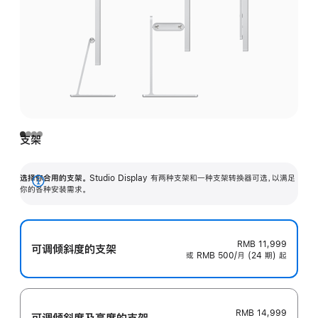
支架
选择你合用的支架。
Studio Display 有两种支架和一种支架转换器可选，以满足
展
你的各种安装需求。
开
RMB 11,999
可调倾斜度的支架
或 RMB 500/月 (24 期) 起
RMB 14,999
可调倾斜度及高‍度的支‍架