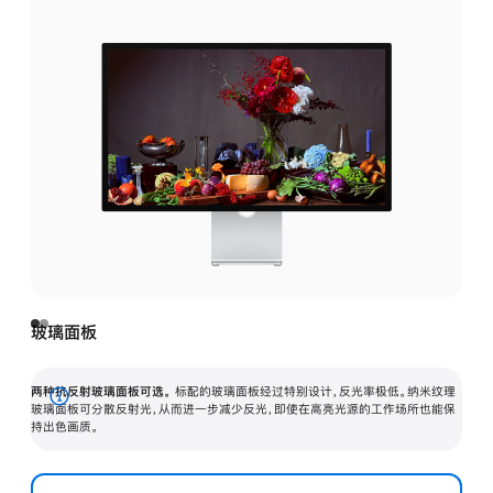
玻璃面板
两种抗反射玻璃面板可选。
标配的玻璃面板经过特别设计，反光率极低。纳米纹理
展
玻璃面板可分散反射光，从而进一步减少反光，即使在高亮光源的工作场所也能保
持出色画质。
开