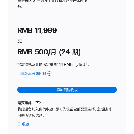
务
获得长达 3 年的技术支持和意外损坏保修服
务。
计
划
(适
RMB 11,999
用
于
或
Studio
RMB 500/月 (24 期)
Display
含增值税及其他法定税费
：约 RMB 1,390
脚
‡。
注
可享免息分期付款
(Studio
Display
-
添加到购物袋
标
准
需要考虑一下？
玻
将此设备加入你的收藏，即可先保留全部配置选择，之后随时
璃
回来再继续选购。
面
板
收藏
-