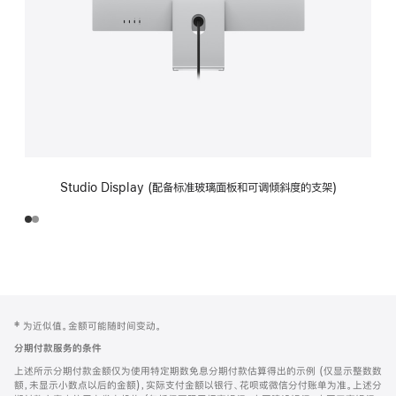
Studio Display (配备标准玻璃面板和可调倾斜度的支架)
网
脚
‡ 为近似值。金额可能随时间变动。
注
页
分期付款服务的条件
页
上述所示分期付款金额仅为使用特定期数免息分期付款估算得出的示例 (仅显示整数数
脚
额，未显示小数点以后的金额)，实际支付金额以银行、花呗或微信分付账单为准。上述分