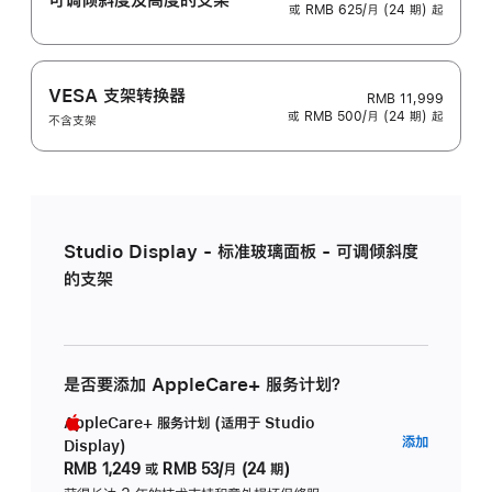
或 RMB 625/月 (24 期) 起
VESA 支架转换器
RMB 11,999
或 RMB 500/月 (24 期) 起
不含支架
Studio Display - 标准玻璃面板 - 可调倾斜度
的支架
是否要添加 AppleCare+ 服务计划？
AppleCare+ 服务计划 (适用于 Studio
AppleC
添加
Display)
服
RMB 1,249
或
RMB 53/月 (24 期)