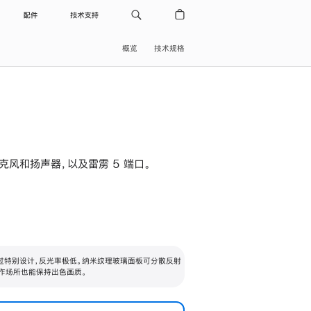
配件
技术支持
概览
技术规格
级麦克风和扬声器，以及雷雳 5 端口。
过特别设计，反光率极低。纳米纹理玻璃面板可分散反射
作场所也能保持出色画质。