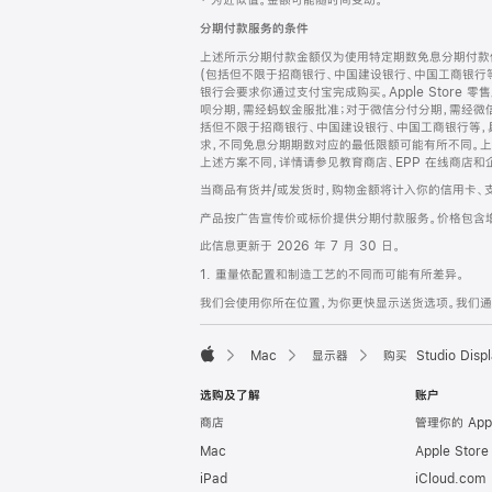
‡ 为近似值。金额可能随时间变动。
注
页
分期付款服务的条件
页
上述所示分期付款金额仅为使用特定期数免息分期付款估
脚
(包括但不限于招商银行、中国建设银行、中国工商银行
银行会要求你通过支付宝完成购买。Apple Store 零
呗分期，需经蚂蚁金服批准；对于微信分付分期，需经微信
括但不限于招商银行、中国建设银行、中国工商银行等，
求，不同免息分期期数对应的最低限额可能有所不同。上述分
上述方案不同，详情请参见教育商店、EPP 在线商店和
当商品有货并/或发货时，购物金额将计入你的信用卡、
产品按广告宣传价或标价提供分期付款服务。价格包含
此信息更新于 2026 年 7 月 30 日。
1. 重量依配置和制造工艺的不同而可能有所差异。
我们会使用你所在位置，为你更快显示送货选项。我们通过你
Mac
显示器
购买 Studio Displ
Apple
选购及了解
账户
商店
管理你的 App
Mac
Apple Stor
iPad
iCloud.com