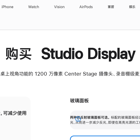
iPhone
Watch
Vision
AirPods
家居
娱乐
购买 Studio Display
桌上视角功能的 1200 万像素 Center Stage 摄像头、录音棚
玻璃面板
，可减少使用
纳米纹理玻璃面板可进一步减少反光，即使在
两种抗反射玻璃面板可选。
标配的玻璃面板经
。
有高亮光源的场所使用，也能保持出色画质。
展
光，从而进一步减少反光，即使在高亮光源的工
开