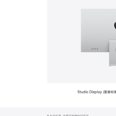
Studio Display (
网
脚