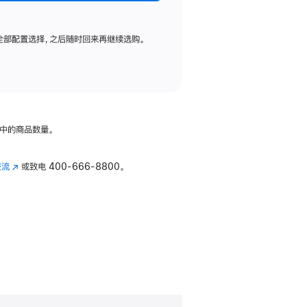
全部配置选择，之后随时回来再继续选购。
中的商品数量。
交流
(在
或致电
400-666-8800。
新
窗
口
中
打
开)