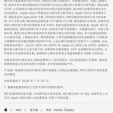
期付款方案由信用卡发卡机构 (包括但不限于招商银行、中国建设银行、中国工商银行
等，具体支持分期付款服务的可选择银行及对应分期付款方案请见付款页面)、蚂蚁金服
(花呗) 以及微信分付面向符合条件的中国大陆居民提供。部分银行会要求你通过支付
宝完成购买。Apple Store 零售店的分期付款方案可能与 Apple Store 在线商店不
同，请到店咨询 Specialist 专家。所有银行信用卡分期均需经你的信用卡发卡机构批
准；对于花呗分期，需经蚂蚁金服批准；对于微信分付分期，需经微信分付批准。如果你选
择的分期付款方案未获得信用卡发卡机构、蚂蚁金服或微信分付的批准，Apple 将不会
被告知原因。请参阅信用卡发卡机构 (包括但不限于招商银行、中国建设银行、中国工商
银行等，具体支持分期付款服务的可选择银行请见付款页面) 网站、支付宝网站和微信
分付服务页面，了解相关条件、费用和收费。订单可能需要满足特定金额要求，不同免息
分期期数对应的最低限额可能有所不同。上述分期付款服务只适用于个人消费者。企业
和教育机构客户、企业员工购买计划 (EPP) 和 Apple 员工购买计划 (EPP) 适用的分
期付款方案可能与上述方案不同，详情请参见教育商店、EPP 在线商店和企业商店。公
司信用卡无资格申请分期。招商银行分期付款单笔订单最高限额为 RMB 150000。
当商品有货并/或发货时，购物金额将计入你的信用卡、支付宝或微信分付账单。相关财
务费用将显示在你的信用卡对账单、支付宝或微信账户中。
产品按广告宣传价或标价提供分期付款服务。价格包含增值税。所有订单均可享受免费
送货服务。
此信息更新于 2026 年 7 月 30 日。
1. 重量依配置和制造工艺的不同而可能有所差异。
我们会使用你所在位置，为你更快显示送货选项。我们通过你的 IP 地址，或者你在上次
访问 Apple 网站时输入的位置信息，找到了你的位置。
Mac
显示器
购买 Studio Display