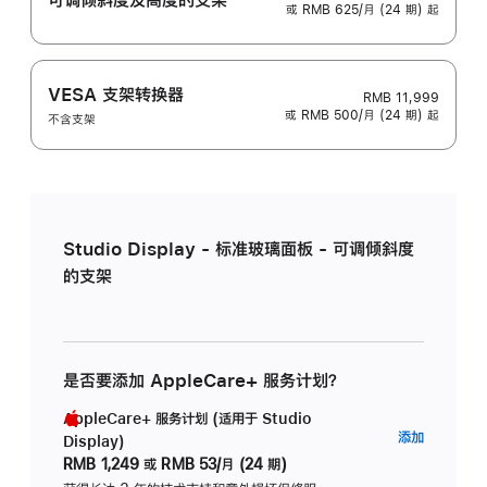
或 RMB 625/月 (24 期) 起
VESA 支架转换器
RMB 11,999
或 RMB 500/月 (24 期) 起
不含支架
Studio Display - 标准玻璃面板 - 可调倾斜度
的支架
是否要添加 AppleCare+ 服务计划？
AppleCare+ 服务计划 (适用于 Studio
AppleC
添加
Display)
服
RMB 1,249
或
RMB 53/月 (24 期)