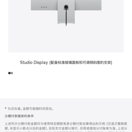
Studio Display (配备标准玻璃面板和可调倾斜度的支架)
网
脚
‡ 为近似值。金额可能随时间变动。
注
页
分期付款服务的条件
页
上述所示分期付款金额仅为使用特定期数免息分期付款估算得出的示例 (仅显示整数数
脚
额，未显示小数点以后的金额)，实际支付金额以银行、花呗或微信分付账单为准。上述分