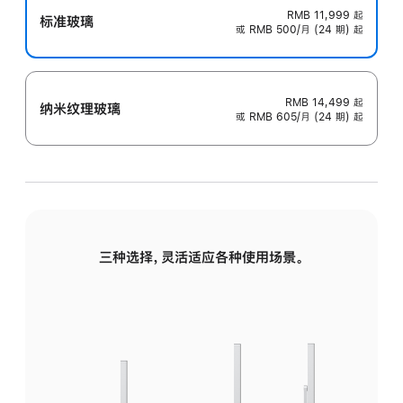
RMB 11,999
起
标准玻璃
或 RMB 500/月 (24 期) 起
RMB 14,499
起
纳米纹理玻璃
或 RMB 605/月 (24 期) 起
三种选择，灵活适应各种使用场景。
标