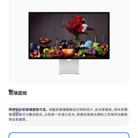
玻璃面板
两种抗反射玻璃面板可选。
标配的玻璃面板经过特别设计，反光率极低。纳米纹理
展
玻璃面板可分散反射光，从而进一步减少反光，即使在高亮光源的工作场所也能保
持出色画质。
开