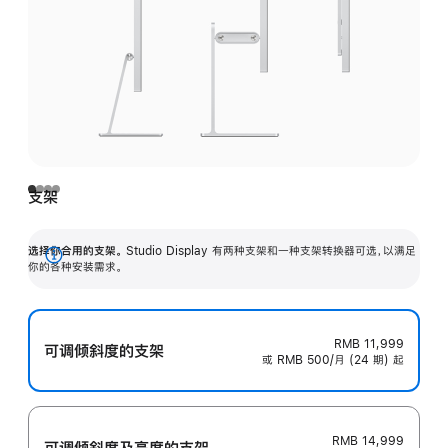
支架
选择你合用的支架。
Studio Display 有两种支架和一种支架转换器可选，以满足
展
你的各种安装需求。
开
RMB 11,999
可调倾斜度的支架
或 RMB 500/月 (24 期) 起
RMB 14,999
可调倾斜度及高‍度的支‍架