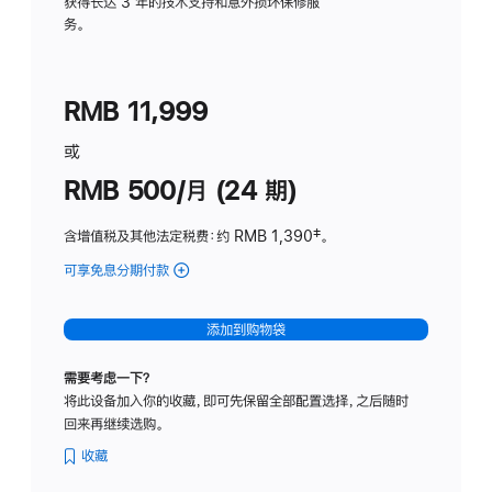
务
获得长达 3 年的技术支持和意外损坏保修服
务。
计
划
(适
RMB 11,999
用
于
或
Studio
RMB 500/月 (24 期)
Display
含增值税及其他法定税费
：约 RMB 1,390
脚
‡。
注
可享免息分期付款
(Studio
Display
-
添加到购物袋
标
准
需要考虑一下？
玻
将此设备加入你的收藏，即可先保留全部配置选择，之后随时
璃
回来再继续选购。
面
板
收藏
-