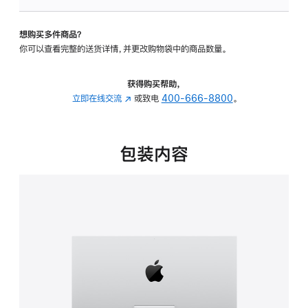
可
调
想购买多件商品？
倾
你可以查看完整的送货详情，并更改购物袋中的商品数量。
斜
度
的
获得购买帮助，
支
立即在线交流
(在
或致电
400-666-8800
。
架
新
的
窗
分
口
包装内容
期
中
付
打
款
开)
选
项)