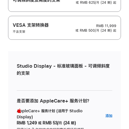
或 RMB 625/月 (24 期) 起
VESA 支架转换器
RMB 11,999
或 RMB 500/月 (24 期) 起
不含支架
Studio Display - 标准玻璃面板 - 可调倾斜度
的支架
是否要添加 AppleCare+ 服务计划？
AppleCare+ 服务计划 (适用于 Studio
AppleC
添加
Display)
服
RMB 1,249
或
RMB 53/月 (24 期)