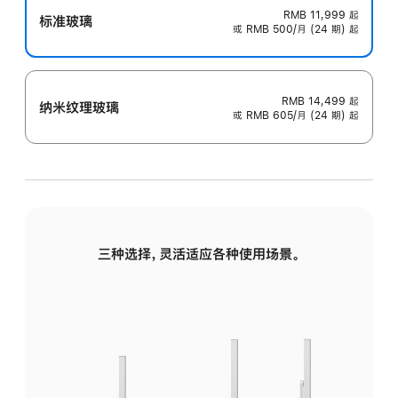
RMB 11,999
起
标准玻璃
或 RMB 500/月 (24 期) 起
RMB 14,499
起
纳米纹理玻璃
或 RMB 605/月 (24 期) 起
三种选择，灵活适应各种使用场景。
标