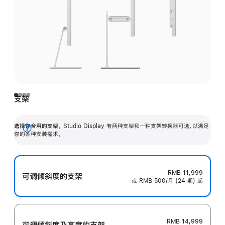
支架
选择你合用的支架。
Studio Display 有两种支架和一种支架转换器可选，以满足
展
你的各种安装需求。
开
RMB 11,999
可调倾斜度的支架
或 RMB 500/月 (24 期) 起
RMB 14,999
可调倾斜度及高‍度的支‍架