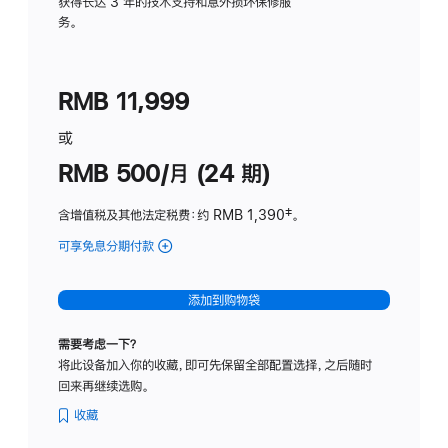
务
获得长达 3 年的技术支持和意外损坏保修服
务。
计
划
(适
RMB 11,999
用
于
或
Studio
RMB 500/月 (24 期)
Display
含增值税及其他法定税费
：约 RMB 1,390
脚
‡。
注
可享免息分期付款
(Studio
Display
-
添加到购物袋
标
准
需要考虑一下？
玻
将此设备加入你的收藏，即可先保留全部配置选择，之后随时
璃
回来再继续选购。
面
板
收藏
-