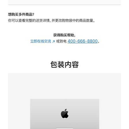
可
调
想购买多件商品？
倾
你可以查看完整的送货详情，并更改购物袋中的商品数量。
斜
度
的
获得购买帮助，
支
立即在线交流
(在
或致电
400-666-8800
。
架
新
的
窗
分
口
包装内容
期
中
付
打
款
开)
选
项)