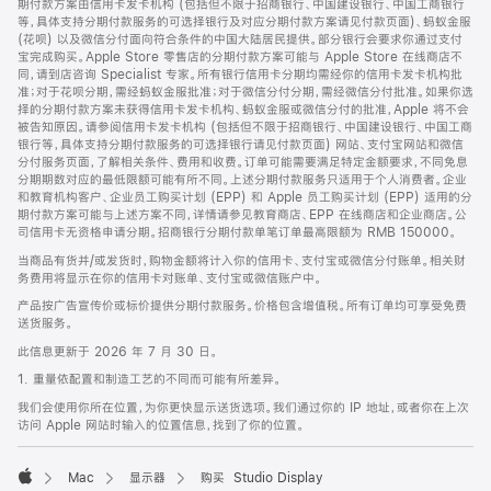
期付款方案由信用卡发卡机构 (包括但不限于招商银行、中国建设银行、中国工商银行
等，具体支持分期付款服务的可选择银行及对应分期付款方案请见付款页面)、蚂蚁金服
(花呗) 以及微信分付面向符合条件的中国大陆居民提供。部分银行会要求你通过支付
宝完成购买。Apple Store 零售店的分期付款方案可能与 Apple Store 在线商店不
同，请到店咨询 Specialist 专家。所有银行信用卡分期均需经你的信用卡发卡机构批
准；对于花呗分期，需经蚂蚁金服批准；对于微信分付分期，需经微信分付批准。如果你选
择的分期付款方案未获得信用卡发卡机构、蚂蚁金服或微信分付的批准，Apple 将不会
被告知原因。请参阅信用卡发卡机构 (包括但不限于招商银行、中国建设银行、中国工商
银行等，具体支持分期付款服务的可选择银行请见付款页面) 网站、支付宝网站和微信
分付服务页面，了解相关条件、费用和收费。订单可能需要满足特定金额要求，不同免息
分期期数对应的最低限额可能有所不同。上述分期付款服务只适用于个人消费者。企业
和教育机构客户、企业员工购买计划 (EPP) 和 Apple 员工购买计划 (EPP) 适用的分
期付款方案可能与上述方案不同，详情请参见教育商店、EPP 在线商店和企业商店。公
司信用卡无资格申请分期。招商银行分期付款单笔订单最高限额为 RMB 150000。
当商品有货并/或发货时，购物金额将计入你的信用卡、支付宝或微信分付账单。相关财
务费用将显示在你的信用卡对账单、支付宝或微信账户中。
产品按广告宣传价或标价提供分期付款服务。价格包含增值税。所有订单均可享受免费
送货服务。
此信息更新于 2026 年 7 月 30 日。
1. 重量依配置和制造工艺的不同而可能有所差异。
我们会使用你所在位置，为你更快显示送货选项。我们通过你的 IP 地址，或者你在上次
访问 Apple 网站时输入的位置信息，找到了你的位置。
Mac
显示器
购买 Studio Display