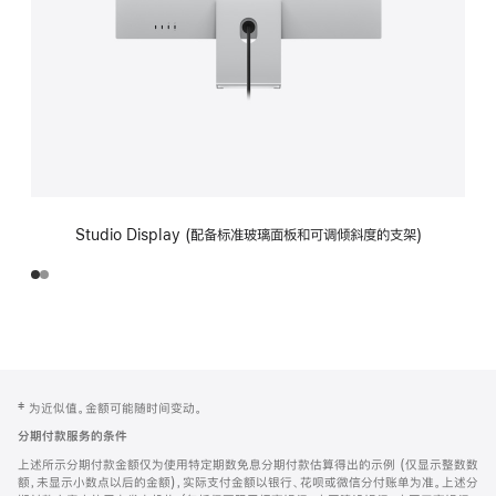
Studio Display (配备标准玻璃面板和可调倾斜度的支架)
网
脚
‡ 为近似值。金额可能随时间变动。
注
页
分期付款服务的条件
页
上述所示分期付款金额仅为使用特定期数免息分期付款估算得出的示例 (仅显示整数数
脚
额，未显示小数点以后的金额)，实际支付金额以银行、花呗或微信分付账单为准。上述分