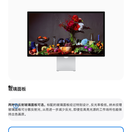
玻璃面板
两种抗反射玻璃面板可选。
标配的玻璃面板经过特别设计，反光率极低。纳米纹理
展
玻璃面板可分散反射光，从而进一步减少反光，即使在高亮光源的工作场所也能保
持出色画质。
开