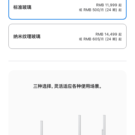
RMB 11,999
起
标准玻璃
或 RMB 500/月 (24 期) 起
RMB 14,499
起
纳米纹理玻璃
或 RMB 605/月 (24 期) 起
三种选择，灵活适应各种使用场景。
标