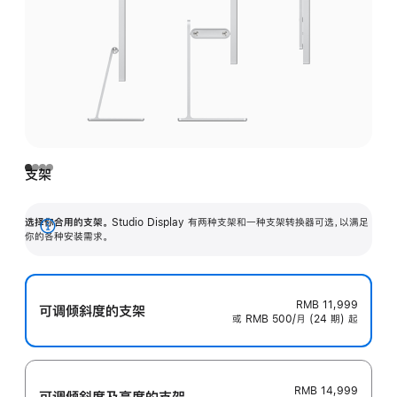
支架
选择你合用的支架。
Studio Display 有两种支架和一种支架转换器可选，以满足
展
你的各种安装需求。
开
RMB 11,999
可调倾斜度的支架
或 RMB 500/月 (24 期) 起
RMB 14,999
可调倾斜度及高‍度的支‍架