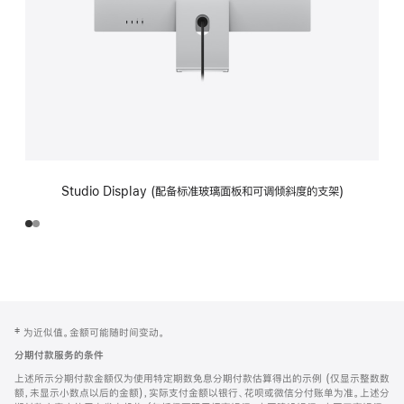
Studio Display (配备标准玻璃面板和可调倾斜度的支架)
网
脚
‡ 为近似值。金额可能随时间变动。
注
页
分期付款服务的条件
页
上述所示分期付款金额仅为使用特定期数免息分期付款估算得出的示例 (仅显示整数数
脚
额，未显示小数点以后的金额)，实际支付金额以银行、花呗或微信分付账单为准。上述分