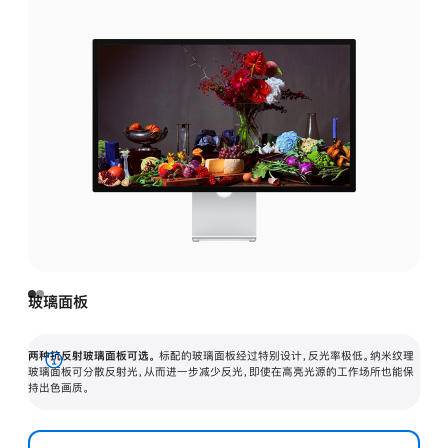
玻璃面板
两种抗反射玻璃面板可选。
标配的玻璃面板经过特别设计，反光率极低。纳米纹理
展
玻璃面板可分散反射光，从而进一步减少反光，即使在高亮光源的工作场所也能保
持出色画质。
开