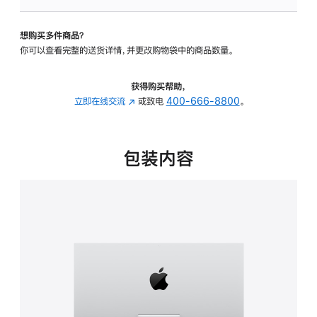
可
调
想购买多件商品？
倾
你可以查看完整的送货详情，并更改购物袋中的商品数量。
斜
度
的
获得购买帮助，
支
立即在线交流
(在
或致电
400-666-8800
。
架
新
的
窗
分
口
包装内容
期
中
付
打
款
开)
选
项)