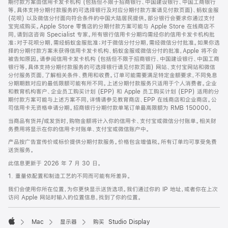
期付款方案由信用卡发卡机构 (包括但不限于招商银行、中国建设银行、中国工商银行
等，具体支持分期付款服务的可选择银行及对应分期付款方案请见付款页面)、蚂蚁金服
(花呗) 以及微信分付面向符合条件的中国大陆居民提供。部分银行会要求你通过支付
宝完成购买。Apple Store 零售店的分期付款方案可能与 Apple Store 在线商店不
同，请到店咨询 Specialist 专家。所有银行信用卡分期均需经你的信用卡发卡机构批
准；对于花呗分期，需经蚂蚁金服批准；对于微信分付分期，需经微信分付批准。如果你选
择的分期付款方案未获得信用卡发卡机构、蚂蚁金服或微信分付的批准，Apple 将不会
被告知原因。请参阅信用卡发卡机构 (包括但不限于招商银行、中国建设银行、中国工商
银行等，具体支持分期付款服务的可选择银行请见付款页面) 网站、支付宝网站和微信
分付服务页面，了解相关条件、费用和收费。订单可能需要满足特定金额要求，不同免息
分期期数对应的最低限额可能有所不同。上述分期付款服务只适用于个人消费者。企业
和教育机构客户、企业员工购买计划 (EPP) 和 Apple 员工购买计划 (EPP) 适用的分
期付款方案可能与上述方案不同，详情请参见教育商店、EPP 在线商店和企业商店。公
司信用卡无资格申请分期。招商银行分期付款单笔订单最高限额为 RMB 150000。
当商品有货并/或发货时，购物金额将计入你的信用卡、支付宝或微信分付账单。相关财
务费用将显示在你的信用卡对账单、支付宝或微信账户中。
产品按广告宣传价或标价提供分期付款服务。价格包含增值税。所有订单均可享受免费
送货服务。
此信息更新于 2026 年 7 月 30 日。
1. 重量依配置和制造工艺的不同而可能有所差异。
我们会使用你所在位置，为你更快显示送货选项。我们通过你的 IP 地址，或者你在上次
访问 Apple 网站时输入的位置信息，找到了你的位置。
Mac
显示器
购买 Studio Display