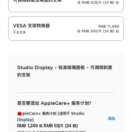
或 RMB 625/月 (24 期) 起
VESA 支架转换器
RMB 11,999
或 RMB 500/月 (24 期) 起
不含支架
Studio Display - 标准玻璃面板 - 可调倾斜度
的支架
是否要添加 AppleCare+ 服务计划？
AppleCare+ 服务计划 (适用于 Studio
AppleC
添加
Display)
服
RMB 1,249
或
RMB 53/月 (24 期)