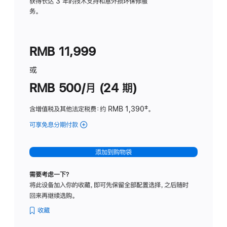
务
获得长达 3 年的技术支持和意外损坏保修服
务。
计
划
(适
RMB 11,999
用
于
或
Studio
RMB 500/月 (24 期)
Display
含增值税及其他法定税费
：约 RMB 1,390
脚
‡。
注
可享免息分期付款
(Studio
Display
-
添加到购物袋
标
准
需要考虑一下？
玻
将此设备加入你的收藏，即可先保留全部配置选择，之后随时
璃
回来再继续选购。
面
板
收藏
-