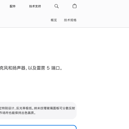
配件
技术支持
概览
技术规格
级麦克风和扬声器，以及雷雳 5 端口。
过特别设计，反光率极低。纳米纹理玻璃面板可分散反射
作场所也能保持出色画质。