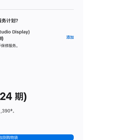
 服务计划？
dio Display)
AppleCare+
添加
期)
服
坏保修服务。
务
计
划
(适
用
于
24 期)
Studio
Display)
1,390
脚
‡。
注
加到购物袋