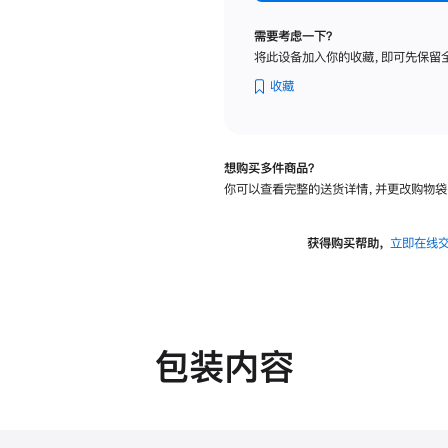
标
准
需要考虑一下？
玻
将此设备加入你的收藏，即可先保留
璃
面
收藏
板
-
可
想购买多件商品？
调
你可以查看完整的送货详情，并更改购物袋
倾
斜
度
获得购买帮助，
立即在线
的
支
架
的
分
包装内容
期
付
款
选
项)