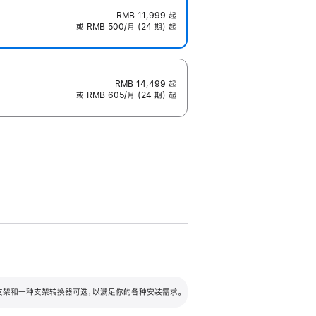
RMB 11,999
起
或 RMB 500/月 (24 期) 起
RMB 14,499
起
或 RMB 605/月 (24 期) 起
配可调倾斜度及高度的支架，额外增加 105
VESA 支架转换器
 有两种支架和一种支架转换器可选，以满足你的各种安装需求。
毫米的高度调节范围。
容的支架 (未随附)