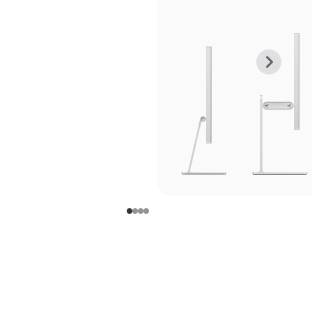
上
下
一
一
张
张
图
图
库
库
图
图
片
片
-
-
支
支
架
架