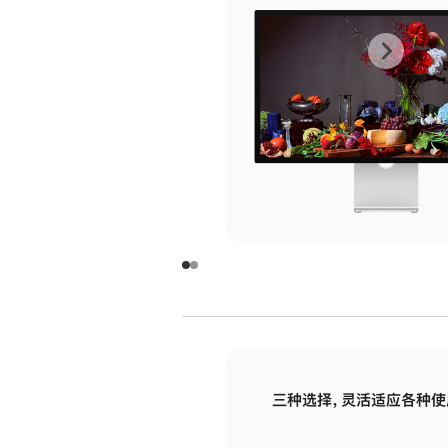
上
下
一
一
张
张
图
图
库
库
图
图
片
片
-
-
玻
玻
璃
璃
三种选择，灵活适应各种使
面
面
板
板