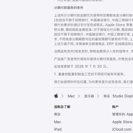
‡ 为近似值。金额可能随时间变动。
注
页
分期付款服务的条件
页
上述所示分期付款金额仅为使用特定期数免息分期付款估
脚
(包括但不限于招商银行、中国建设银行、中国工商银行
银行会要求你通过支付宝完成购买。Apple Store 零
呗分期，需经蚂蚁金服批准；对于微信分付分期，需经微信
括但不限于招商银行、中国建设银行、中国工商银行等，
求，不同免息分期期数对应的最低限额可能有所不同。上述分
上述方案不同，详情请参见教育商店、EPP 在线商店和
当商品有货并/或发货时，购物金额将计入你的信用卡、
产品按广告宣传价或标价提供分期付款服务。价格包含
此信息更新于 2026 年 7 月 30 日。
1. 重量依配置和制造工艺的不同而可能有所差异。
我们会使用你所在位置，为你更快显示送货选项。我们通过你
Mac
显示器
购买 Studio Displ
Apple
选购及了解
账户
商店
管理你的 App
Mac
Apple Stor
iPad
iCloud.com