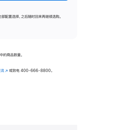
全部配置选择，之后随时回来再继续选购。
中的商品数量。
交流
(在
或致电
400-666-8800。
新
窗
口
中
打
开)