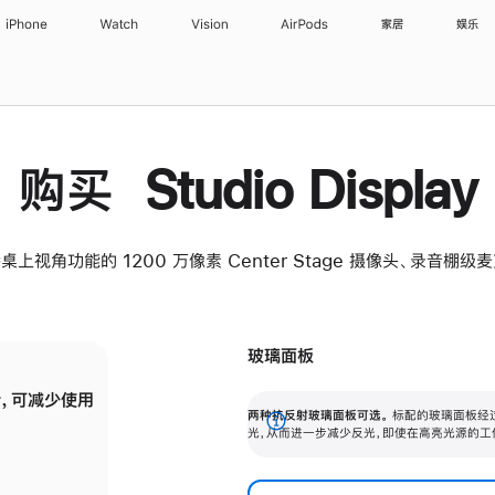
iPhone
Watch
Vision
AirPods
家居
娱乐
购买 Studio Display
桌上视角功能的 1200 万像素 Center Stage 摄像头、录音棚
玻璃面板
，可减少使用
纳米纹理玻璃面板可进一步减少反光，即使在
两种抗反射玻璃面板可选。
标配的玻璃面板经
。
有高亮光源的场所使用，也能保持出色画质。
展
光，从而进一步减少反光，即使在高亮光源的工
开