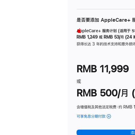
是否要添加 AppleCare+
AppleCare+ 服务计划 (适用于 Stu
RMB 1,249
或
RMB 53/月 (24 
获得长达 3 年的技术支持和意外损
RMB 11,999
或
RMB 500/月 (
含增值税及其他法定税费
：约 RMB 
可享免息分期付款
(Studio
Display
-
添