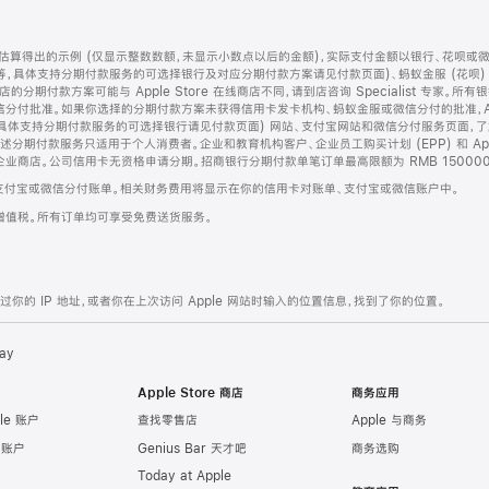
算得出的示例 (仅显示整数数额，未显示小数点以后的金额)，实际支付金额以银行、花呗或
等，具体支持分期付款服务的可选择银行及对应分期付款方案请见付款页面)、蚂蚁金服 (花呗
售店的分期付款方案可能与 Apple Store 在线商店不同，请到店咨询 Specialist 专
分付批准。如果你选择的分期付款方案未获得信用卡发卡机构、蚂蚁金服或微信分付的批准，Ap
具体支持分期付款服务的可选择银行请见付款页面) 网站、支付宝网站和微信分付服务页面，
期付款服务只适用于个人消费者。企业和教育机构客户、企业员工购买计划 (EPP) 和 Appl
企业商店。公司信用卡无资格申请分期。招商银行分期付款单笔订单最高限额为 RMB 150000
支付宝或微信分付账单。相关财务费用将显示在你的信用卡对账单、支付宝或微信账户中。
增值税。所有订单均可享受免费送货服务。
的 IP 地址，或者你在上次访问 Apple 网站时输入的位置信息，找到了你的位置。
ay
Apple Store 商店
商务应用
le 账户
查找零售店
Apple 与商务
e 账户
Genius Bar 天才吧
商务选购
Today at Apple