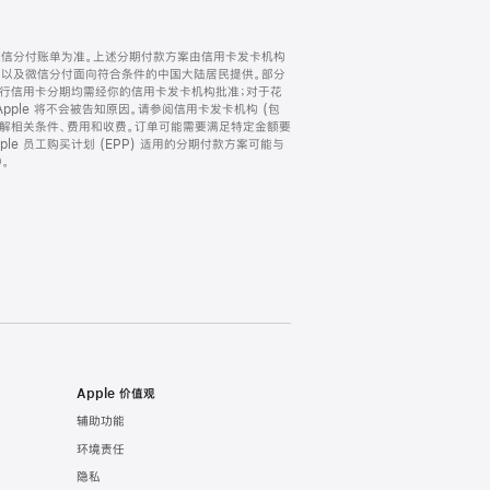
微信分付账单为准。上述分期付款方案由信用卡发卡机构
) 以及微信分付面向符合条件的中国大陆居民提供。部分
家。所有银行信用卡分期均需经你的信用卡发卡机构批准；对于花
ple 将不会被告知原因。请参阅信用卡发卡机构 (包
了解相关条件、费用和收费。订单可能需要满足特定金额要
e 员工购买计划 (EPP) 适用的分期付款方案可能与
。
Apple 价值观
辅助功能
环境责任
隐私