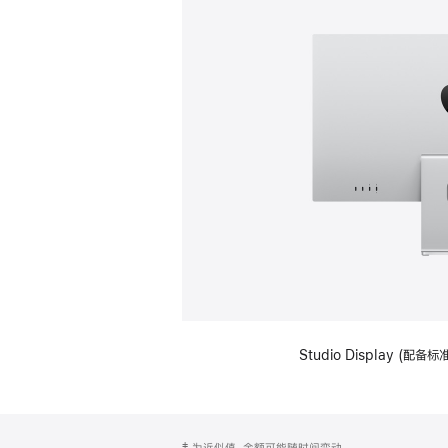
Studio Display (
网
脚