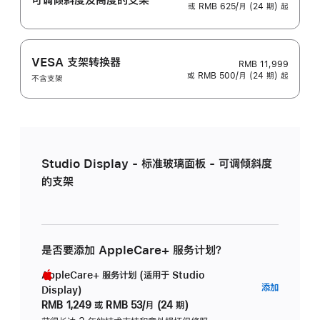
或 RMB 625/月 (24 期) 起
VESA 支架转换器
RMB 11,999
或 RMB 500/月 (24 期) 起
不含支架
Studio Display - 标准玻璃面板 - 可调倾斜度
的支架
是否要添加 AppleCare+ 服务计划？
AppleCare+ 服务计划 (适用于 Studio
AppleC
添加
Display)
服
RMB 1,249
或
RMB 53/月 (24 期)