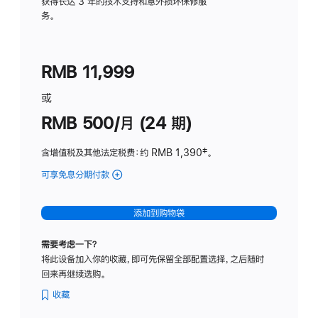
务
获得长达 3 年的技术支持和意外损坏保修服
务。
计
划
(适
RMB 11,999
用
于
或
Studio
RMB 500/月 (24 期)
Display
含增值税及其他法定税费
：约 RMB 1,390
脚
‡。
注
可享免息分期付款
(Studio
Display
-
添加到购物袋
标
准
需要考虑一下？
玻
将此设备加入你的收藏，即可先保留全部配置选择，之后随时
璃
回来再继续选购。
面
板
收藏
-