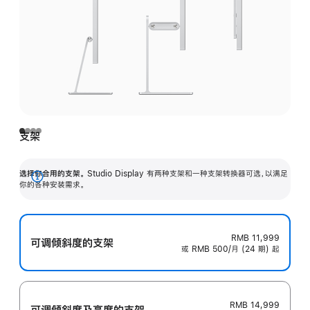
支架
选择你合用的支架。
Studio Display 有两种支架和一种支架转换器可选，以满足
展
你的各种安装需求。
开
RMB 11,999
可调倾斜度的支架
或 RMB 500/月 (24 期) 起
RMB 14,999
可调倾斜度及高‍度的支‍架