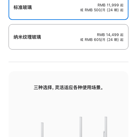
RMB 11,999
起
标准玻璃
或 RMB 500/月 (24 期) 起
RMB 14,499
起
纳米纹理玻璃
或 RMB 605/月 (24 期) 起
三种选择，灵活适应各种使用场景。
标