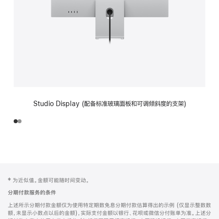
Studio Display (配备标准玻璃面板和可调倾斜度的支架)
网
脚
‡ 为近似值。金额可能随时间变动。
注
页
分期付款服务的条件
页
上述所示分期付款金额仅为使用特定期数免息分期付款估算得出的示例 (仅显示整数数
脚
额，未显示小数点以后的金额)，实际支付金额以银行、花呗或微信分付账单为准。上述分