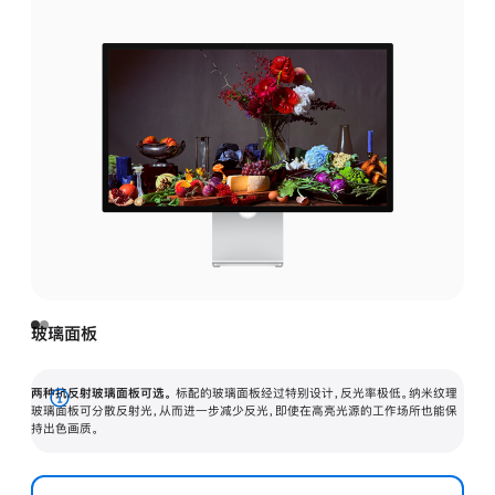
玻璃面板
两种抗反射玻璃面板可选。
标配的玻璃面板经过特别设计，反光率极低。纳米纹理
展
玻璃面板可分散反射光，从而进一步减少反光，即使在高亮光源的工作场所也能保
持出色画质。
开