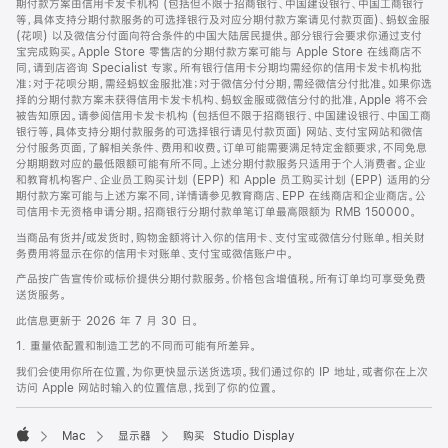
期付款方案由信用卡发卡机构 (包括但不限于招商银行、中国建设银行、中国工商银行
等，具体支持分期付款服务的可选择银行及对应分期付款方案请见付款页面)、蚂蚁金服
(花呗) 以及微信分付面向符合条件的中国大陆居民提供。部分银行会要求你通过支付
宝完成购买。Apple Store 零售店的分期付款方案可能与 Apple Store 在线商店不
同，请到店咨询 Specialist 专家。所有银行信用卡分期均需经你的信用卡发卡机构批
准；对于花呗分期，需经蚂蚁金服批准；对于微信分付分期，需经微信分付批准。如果你选
择的分期付款方案未获得信用卡发卡机构、蚂蚁金服或微信分付的批准，Apple 将不会
被告知原因。请参阅信用卡发卡机构 (包括但不限于招商银行、中国建设银行、中国工商
银行等，具体支持分期付款服务的可选择银行请见付款页面) 网站、支付宝网站和微信
分付服务页面，了解相关条件、费用和收费。订单可能需要满足特定金额要求，不同免息
分期期数对应的最低限额可能有所不同。上述分期付款服务只适用于个人消费者。企业
和教育机构客户、企业员工购买计划 (EPP) 和 Apple 员工购买计划 (EPP) 适用的分
期付款方案可能与上述方案不同，详情请参见教育商店、EPP 在线商店和企业商店。公
司信用卡无资格申请分期。招商银行分期付款单笔订单最高限额为 RMB 150000。
当商品有货并/或发货时，购物金额将计入你的信用卡、支付宝或微信分付账单。相关财
务费用将显示在你的信用卡对账单、支付宝或微信账户中。
产品按广告宣传价或标价提供分期付款服务。价格包含增值税。所有订单均可享受免费
送货服务。
此信息更新于 2026 年 7 月 30 日。
1. 重量依配置和制造工艺的不同而可能有所差异。
我们会使用你所在位置，为你更快显示送货选项。我们通过你的 IP 地址，或者你在上次
访问 Apple 网站时输入的位置信息，找到了你的位置。
Mac
显示器
购买 Studio Display