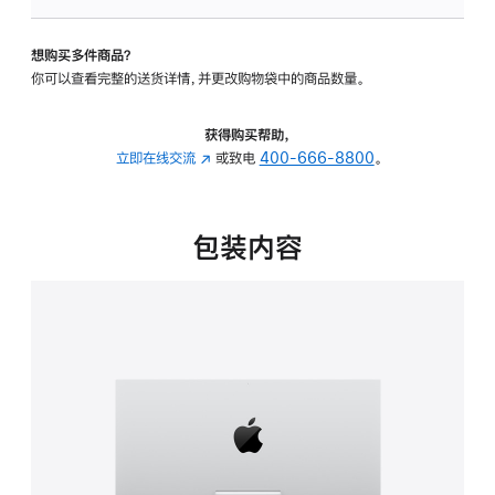
可
调
想购买多件商品？
倾
你可以查看完整的送货详情，并更改购物袋中的商品数量。
斜
度
的
获得购买帮助，
支
立即在线交流
(在
或致电
400-666-8800
。
架
新
的
窗
分
口
包装内容
期
中
付
打
款
开)
选
项)