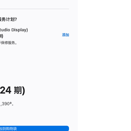
 服务计划？
dio Display)
AppleCare+
添加
期)
服
坏保修服务。
务
计
划
(适
用
于
24 期)
Studio
Display)
1,390
脚
‡。
注
加到购物袋