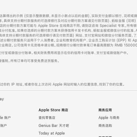
算得出的示例 (仅显示整数数额，未显示小数点以后的金额)，实际支付金额以银行、花呗或
等，具体支持分期付款服务的可选择银行及对应分期付款方案请见付款页面)、蚂蚁金服 (花呗
售店的分期付款方案可能与 Apple Store 在线商店不同，请到店咨询 Specialist 专
分付批准。如果你选择的分期付款方案未获得信用卡发卡机构、蚂蚁金服或微信分付的批准，Ap
具体支持分期付款服务的可选择银行请见付款页面) 网站、支付宝网站和微信分付服务页面，
期付款服务只适用于个人消费者。企业和教育机构客户、企业员工购买计划 (EPP) 和 Appl
企业商店。公司信用卡无资格申请分期。招商银行分期付款单笔订单最高限额为 RMB 150000
支付宝或微信分付账单。相关财务费用将显示在你的信用卡对账单、支付宝或微信账户中。
增值税。所有订单均可享受免费送货服务。
的 IP 地址，或者你在上次访问 Apple 网站时输入的位置信息，找到了你的位置。
ay
Apple Store 商店
商务应用
le 账户
查找零售店
Apple 与商务
e 账户
Genius Bar 天才吧
商务选购
Today at Apple