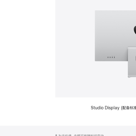
Studio Display (
网
脚