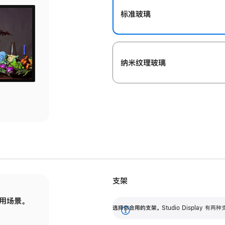
标准玻璃
纳米纹理玻璃
支架
用场景。
标配可调倾斜度的支架，提供 30 度的倾斜度
选
选择你合用的支架。
Studio Display
调节范围。
展