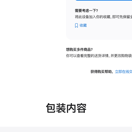
标
准
需要考虑一下？
玻
将此设备加入你的收藏，即可先保留
璃
面
收藏
板
-
可
想购买多件商品？
调
你可以查看完整的送货详情，并更改购物袋
倾
斜
度
获得购买帮助，
立即在线
的
支
架
的
分
包装内容
期
付
款
选
项)