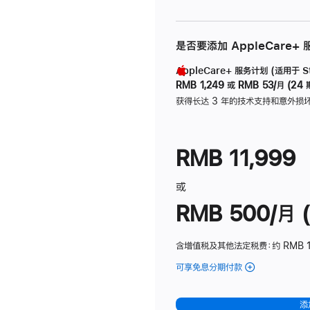
是否要添加 AppleCare+
AppleCare+ 服务计划 (适用于 Stu
RMB 1,249
或
RMB 53/月 (24 
获得长达 3 年的技术支持和意外损
RMB 11,999
或
RMB 500/月 (
含增值税及其他法定税费
：约 RMB 
可享免息分期付款
(Studio
Display
-
添