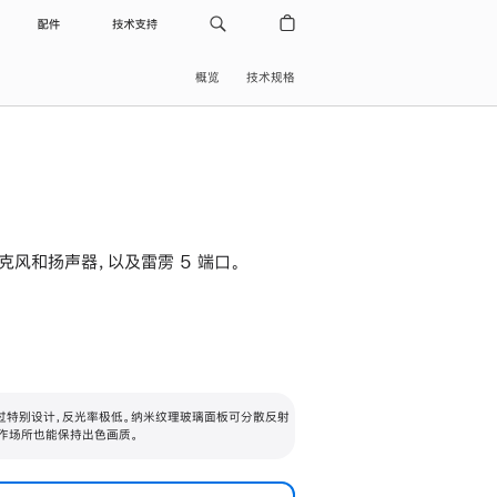
配件
技术支持
概览
技术规格
级麦克风和扬声器，以及雷雳 5 端口。
过特别设计，反光率极低。纳米纹理玻璃面板可分散反射
作场所也能保持出色画质。