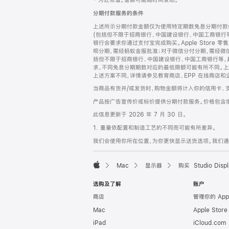
‡ 为近似值。金额可能随时间变动。
注
页
分期付款服务的条件
页
上述所示分期付款金额仅为使用特定期数免息分期付款估
脚
(包括但不限于招商银行、中国建设银行、中国工商银行
银行会要求你通过支付宝完成购买。Apple Store 零
呗分期，需经蚂蚁金服批准；对于微信分付分期，需经微信
括但不限于招商银行、中国建设银行、中国工商银行等，
求，不同免息分期期数对应的最低限额可能有所不同。上述分
上述方案不同，详情请参见教育商店、EPP 在线商店和
当商品有货并/或发货时，购物金额将计入你的信用卡、
产品按广告宣传价或标价提供分期付款服务。价格包含
此信息更新于 2026 年 7 月 30 日。
1. 重量依配置和制造工艺的不同而可能有所差异。
我们会使用你所在位置，为你更快显示送货选项。我们通过你
Mac
显示器
购买 Studio Displ
Apple
选购及了解
账户
商店
管理你的 App
Mac
Apple Stor
iPad
iCloud.com