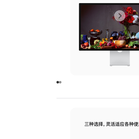
上
下
一
一
张
张
图
图
库
库
图
图
片
片
-
-
玻
玻
璃
璃
三种选择，灵活适应各种使
面
面
板
板