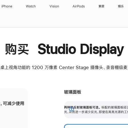
iPhone
Watch
Vision
AirPods
家居
娱乐
购买 Studio Display
桌上视角功能的 1200 万像素 Center Stage 摄像头、录音棚
玻璃面板
，可减少使用
纳米纹理玻璃面板可进一步减少反光，即使在
两种抗反射玻璃面板可选。
标配的玻璃面板经
。
有高亮光源的场所使用，也能保持出色画质。
展
光，从而进一步减少反光，即使在高亮光源的工
开