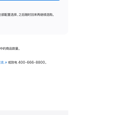
全部配置选择，之后随时回来再继续选购。
中的商品数量。
交流
(在
或致电
400-666-8800。
新
窗
口
中
打
开)