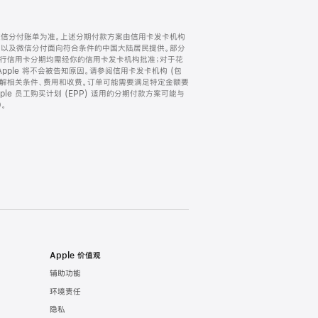
微信分付账单为准。上述分期付款方案由信用卡发卡机构
) 以及微信分付面向符合条件的中国大陆居民提供。部分
家。所有银行信用卡分期均需经你的信用卡发卡机构批准；对于花
ple 将不会被告知原因。请参阅信用卡发卡机构 (包
了解相关条件、费用和收费。订单可能需要满足特定金额要
e 员工购买计划 (EPP) 适用的分期付款方案可能与
。
Apple 价值观
辅助功能
环境责任
隐私