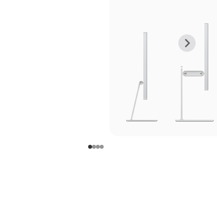
上
下
一
一
张
张
图
图
库
库
图
图
片
片
-
-
支
支
架
架