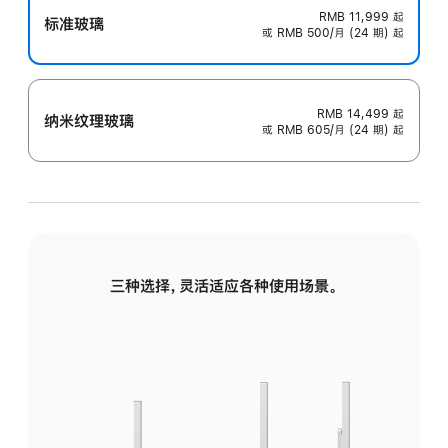
RMB 11,999
起
标准玻璃
或 RMB 500/月 (24 期) 起
RMB 14,499
起
纳米纹理玻璃
或 RMB 605/月 (24 期) 起
三种选择，灵活适应各种使用场景。
标