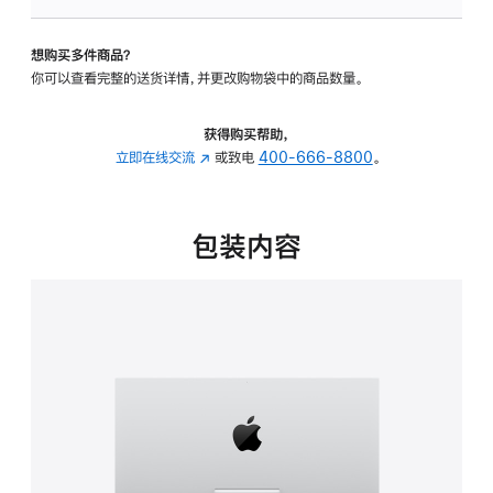
可
调
想购买多件商品？
倾
你可以查看完整的送货详情，并更改购物袋中的商品数量。
斜
度
的
获得购买帮助，
支
立即在线交流
(在
或致电
400-666-8800
。
架
新
的
窗
分
口
包装内容
期
中
付
打
款
开)
选
项)