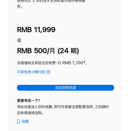
务
获得长达 3 年的技术支持和意外损坏保修服
务。
计
划
(适
RMB 11,999
用
于
或
Studio
RMB 500/月 (24 期)
Display
含增值税及其他法定税费
：约 RMB 1,390
脚
‡。
注
可享免息分期付款
(Studio
Display
-
添加到购物袋
标
准
需要考虑一下？
玻
将此设备加入你的收藏，即可先保留全部配置选择，之后随时
璃
回来再继续选购。
面
板
收藏
-