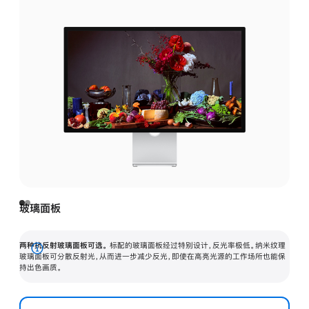
玻璃面板
两种抗反射玻璃面板可选。
标配的玻璃面板经过特别设计，反光率极低。纳米纹理
展
玻璃面板可分散反射光，从而进一步减少反光，即使在高亮光源的工作场所也能保
持出色画质。
开