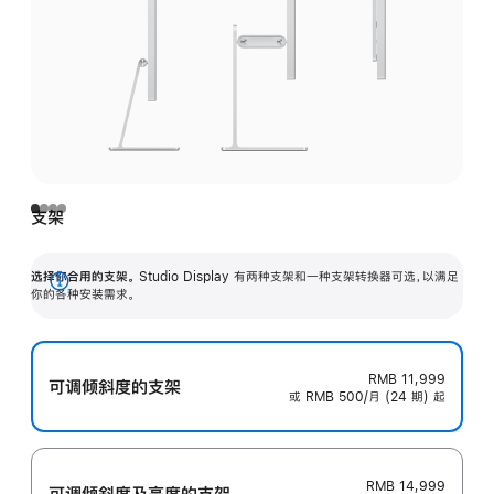
支架
选择你合用的支架。
Studio Display 有两种支架和一种支架转换器可选，以满足
展
你的各种安装需求。
开
RMB 11,999
可调倾斜度的支架
或 RMB 500/月 (24 期) 起
RMB 14,999
可调倾斜度及高‍度的支‍架