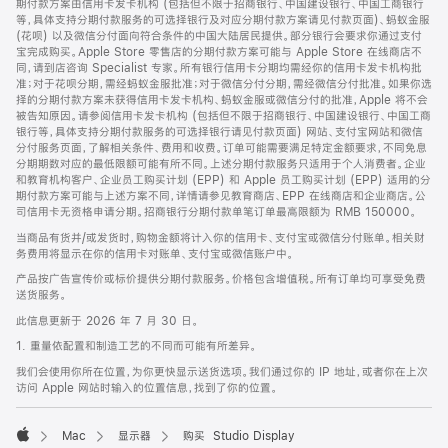
期付款方案由信用卡发卡机构 (包括但不限于招商银行、中国建设银行、中国工商银行
等，具体支持分期付款服务的可选择银行及对应分期付款方案请见付款页面)、蚂蚁金服
(花呗) 以及微信分付面向符合条件的中国大陆居民提供。部分银行会要求你通过支付
宝完成购买。Apple Store 零售店的分期付款方案可能与 Apple Store 在线商店不
同，请到店咨询 Specialist 专家。所有银行信用卡分期均需经你的信用卡发卡机构批
准；对于花呗分期，需经蚂蚁金服批准；对于微信分付分期，需经微信分付批准。如果你选
择的分期付款方案未获得信用卡发卡机构、蚂蚁金服或微信分付的批准，Apple 将不会
被告知原因。请参阅信用卡发卡机构 (包括但不限于招商银行、中国建设银行、中国工商
银行等，具体支持分期付款服务的可选择银行请见付款页面) 网站、支付宝网站和微信
分付服务页面，了解相关条件、费用和收费。订单可能需要满足特定金额要求，不同免息
分期期数对应的最低限额可能有所不同。上述分期付款服务只适用于个人消费者。企业
和教育机构客户、企业员工购买计划 (EPP) 和 Apple 员工购买计划 (EPP) 适用的分
期付款方案可能与上述方案不同，详情请参见教育商店、EPP 在线商店和企业商店。公
司信用卡无资格申请分期。招商银行分期付款单笔订单最高限额为 RMB 150000。
当商品有货并/或发货时，购物金额将计入你的信用卡、支付宝或微信分付账单。相关财
务费用将显示在你的信用卡对账单、支付宝或微信账户中。
产品按广告宣传价或标价提供分期付款服务。价格包含增值税。所有订单均可享受免费
送货服务。
此信息更新于 2026 年 7 月 30 日。
1. 重量依配置和制造工艺的不同而可能有所差异。
我们会使用你所在位置，为你更快显示送货选项。我们通过你的 IP 地址，或者你在上次
访问 Apple 网站时输入的位置信息，找到了你的位置。
Mac
显示器
购买 Studio Display