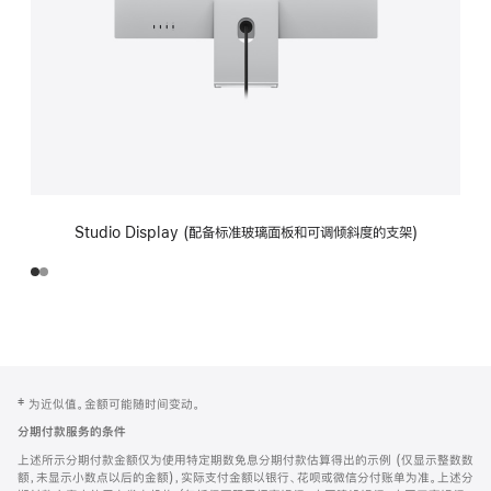
Studio Display (配备标准玻璃面板和可调倾斜度的支架)
网
脚
‡ 为近似值。金额可能随时间变动。
注
页
分期付款服务的条件
页
上述所示分期付款金额仅为使用特定期数免息分期付款估算得出的示例 (仅显示整数数
脚
额，未显示小数点以后的金额)，实际支付金额以银行、花呗或微信分付账单为准。上述分