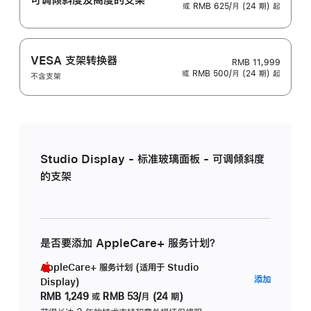
或 RMB 625/月 (24 期) 起
VESA 支架转换器
RMB 11,999
或 RMB 500/月 (24 期) 起
不含支架
Studio Display - 标准玻璃面板 - 可调倾斜度
的支架
是否要添加 AppleCare+ 服务计划？
AppleCare+ 服务计划 (适用于 Studio
AppleC
添加
Display)
服
RMB 1,249
或
RMB 53/月 (24 期)