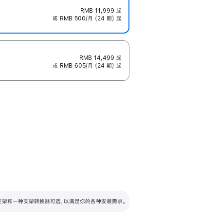
RMB 11,999
起
或 RMB 500/月 (24 期) 起
RMB 14,499
起
或 RMB 605/月 (24 期) 起
配可调倾斜度及高度的支架，额外增加 105
VESA 支架转换器
 有两种支架和一种支架转换器可选，以满足你的各种安装需求。
毫米的高度调节范围。
容的支架 (未随附)