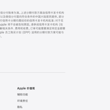
微信分付账单为准。上述分期付款方案由信用卡发卡机构
) 以及微信分付面向符合条件的中国大陆居民提供。部分
家。所有银行信用卡分期均需经你的信用卡发卡机构批准；对于花
ple 将不会被告知原因。请参阅信用卡发卡机构 (包
了解相关条件、费用和收费。订单可能需要满足特定金额要
e 员工购买计划 (EPP) 适用的分期付款方案可能与
。
Apple 价值观
辅助功能
环境责任
隐私