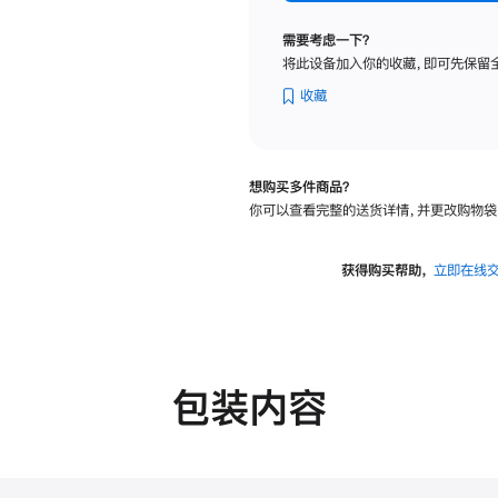
标
准
需要考虑一下？
玻
将此设备加入你的收藏，即可先保留
璃
面
收藏
板
-
可
想购买多件商品？
调
你可以查看完整的送货详情，并更改购物袋
倾
斜
度
获得购买帮助，
立即在线
的
支
架
的
分
包装内容
期
付
款
选
项)