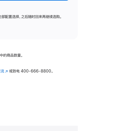
全部配置选择，之后随时回来再继续选购。
中的商品数量。
交流
(在
或致电
400-666-8800。
新
窗
口
中
打
开)