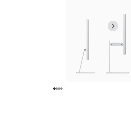
上
下
一
一
张
张
图
图
库
库
图
图
片
片
-
-
支
支
架
架