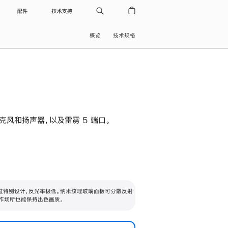
配件
技术支持
概览
技术规格
级麦克风和扬声器，以及雷雳 5 端口。
过特别设计，反光率极低。纳米纹理玻璃面板可分散反射
作场所也能保持出色画质。