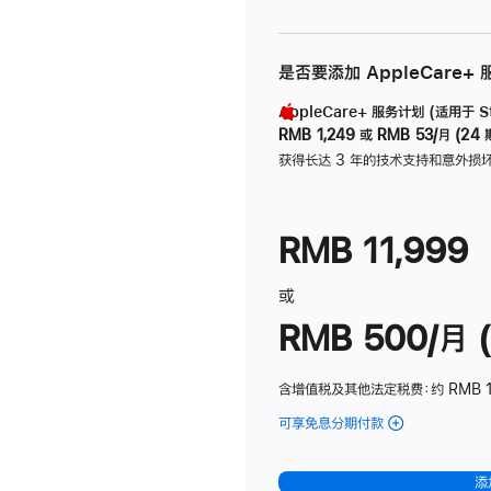
是否要添加 AppleCare+
AppleCare+ 服务计划 (适用于 Stu
RMB 1,249
或
RMB 53/月 (24 
获得长达 3 年的技术支持和意外损
RMB 11,999
或
RMB 500/月 (
含增值税及其他法定税费
：约 RMB 
可享免息分期付款
(Studio
Display
-
添