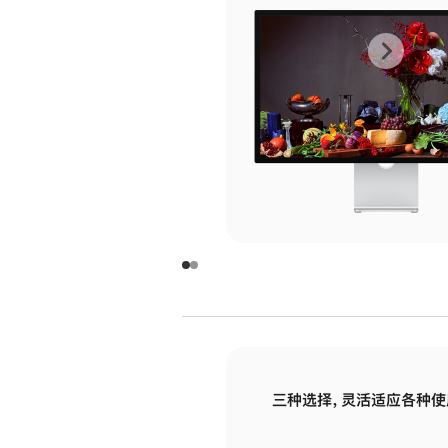
上
下
一
一
张
张
图
图
库
库
图
图
片
片
-
-
玻
玻
璃
璃
三种选择，灵活适应各种使
面
面
板
板