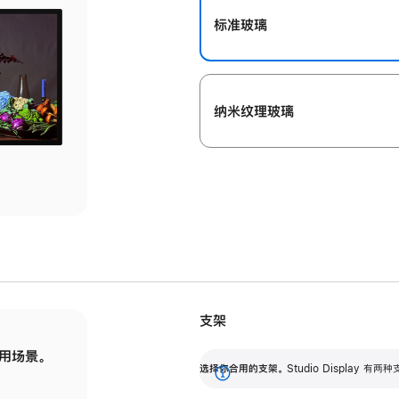
标准玻璃
纳米纹理玻璃
支架
用场景。
标配可调倾斜度的支架，提供 30 度的倾斜度
选
选择你合用的支架。
Studio Display
调节范围。
展