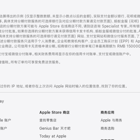
算得出的示例 (仅显示整数数额，未显示小数点以后的金额)，实际支付金额以银行、花呗或
等，具体支持分期付款服务的可选择银行及对应分期付款方案请见付款页面)、蚂蚁金服 (花呗
售店的分期付款方案可能与 Apple Store 在线商店不同，请到店咨询 Specialist 专
分付批准。如果你选择的分期付款方案未获得信用卡发卡机构、蚂蚁金服或微信分付的批准，Ap
具体支持分期付款服务的可选择银行请见付款页面) 网站、支付宝网站和微信分付服务页面，
期付款服务只适用于个人消费者。企业和教育机构客户、企业员工购买计划 (EPP) 和 Appl
企业商店。公司信用卡无资格申请分期。招商银行分期付款单笔订单最高限额为 RMB 150000
支付宝或微信分付账单。相关财务费用将显示在你的信用卡对账单、支付宝或微信账户中。
增值税。所有订单均可享受免费送货服务。
的 IP 地址，或者你在上次访问 Apple 网站时输入的位置信息，找到了你的位置。
ay
Apple Store 商店
商务应用
le 账户
查找零售店
Apple 与商务
e 账户
Genius Bar 天才吧
商务选购
Today at Apple