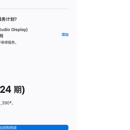
 服务计划？
dio Display)
AppleCare+
添加
期)
服
坏保修服务。
务
计
划
(适
用
于
24 期)
Studio
Display)
1,390
脚
‡。
注
加到购物袋