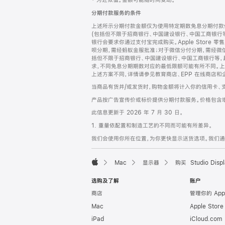
‡ 为近似值。金额可能随时间变动。
注
页
分期付款服务的条件
页
上述所示分期付款金额仅为使用特定期数免息分期付款估
脚
(包括但不限于招商银行、中国建设银行、中国工商银行
银行会要求你通过支付宝完成购买。Apple Store 零
呗分期，需经蚂蚁金服批准；对于微信分付分期，需经微信
括但不限于招商银行、中国建设银行、中国工商银行等，
求，不同免息分期期数对应的最低限额可能有所不同。上述分
上述方案不同，详情请参见教育商店、EPP 在线商店和
当商品有货并/或发货时，购物金额将计入你的信用卡、
产品按广告宣传价或标价提供分期付款服务。价格包含
此信息更新于 2026 年 7 月 30 日。
1. 重量依配置和制造工艺的不同而可能有所差异。
我们会使用你所在位置，为你更快显示送货选项。我们通过你
Mac
显示器
购买 Studio Displ
Apple
选购及了解
账户
商店
管理你的 App
Mac
Apple Stor
iPad
iCloud.com