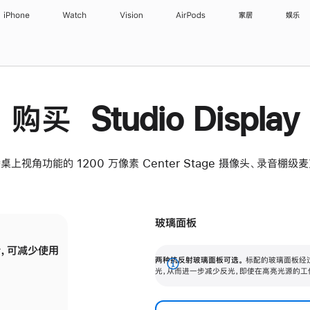
iPhone
Watch
Vision
AirPods
家居
娱乐
购买 Studio Display
桌上视角功能的 1200 万像素 Center Stage 摄像头、录音棚
玻璃面板
，可减少使用
纳米纹理玻璃面板可进一步减少反光，即使在
两种抗反射玻璃面板可选。
标配的玻璃面板经
。
有高亮光源的场所使用，也能保持出色画质。
展
光，从而进一步减少反光，即使在高亮光源的工
开