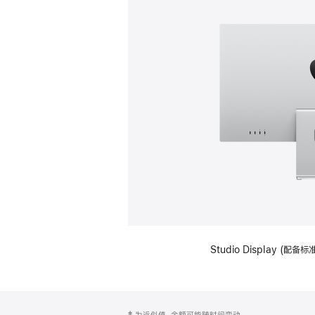
Studio Display (
网
脚