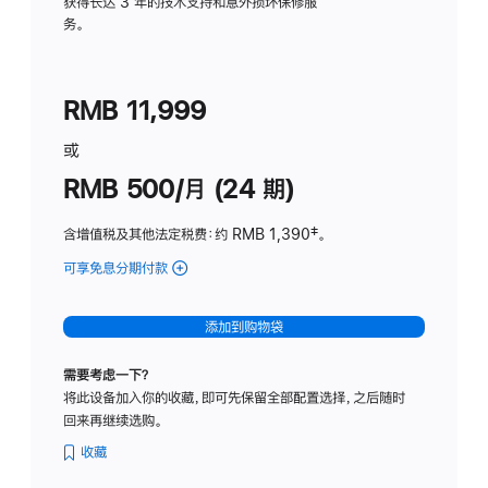
务
获得长达 3 年的技术支持和意外损坏保修服
务。
计
划
(适
RMB 11,999
用
于
或
Studio
RMB 500/月 (24 期)
Display
含增值税及其他法定税费
：约 RMB 1,390
脚
‡。
注
可享免息分期付款
(Studio
Display
-
添加到购物袋
标
准
需要考虑一下？
玻
将此设备加入你的收藏，即可先保留全部配置选择，之后随时
璃
回来再继续选购。
面
板
收藏
-