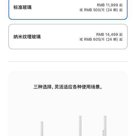
RMB 11,999
起
标准玻璃
或 RMB 500/月 (24 期) 起
RMB 14,499
起
纳米纹理玻璃
或 RMB 605/月 (24 期) 起
三种选择，灵活适应各种使用场景。
标