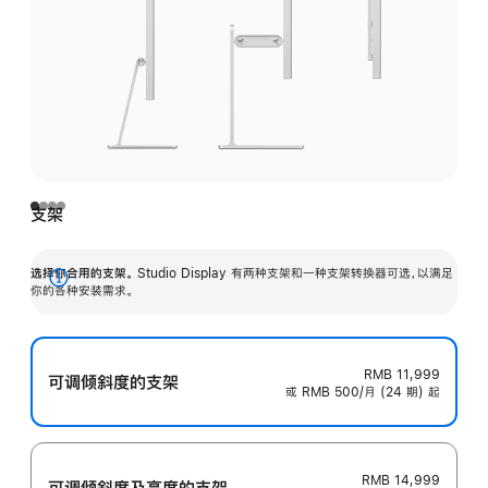
支架
选择你合用的支架。
Studio Display 有两种支架和一种支架转换器可选，以满足
展
你的各种安装需求。
开
RMB 11,999
可调倾斜度的支架
或 RMB 500/月 (24 期) 起
RMB 14,999
可调倾斜度及高‍度的支‍架