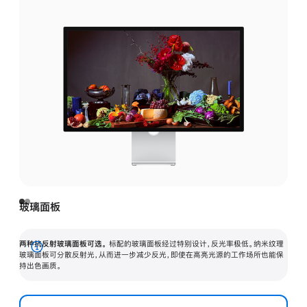
玻璃面板
两种抗反射玻璃面板可选。
标配的玻璃面板经过特别设计，反光率极低。纳米纹理
展
玻璃面板可分散反射光，从而进一步减少反光，即使在高亮光源的工作场所也能保
持出色画质。
开