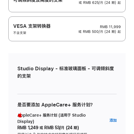
或 RMB 625/月 (24 期) 起
VESA 支架转换器
RMB 11,999
或 RMB 500/月 (24 期) 起
不含支架
Studio Display - 标准玻璃面板 - 可调倾斜度
的支架
是否要添加 AppleCare+ 服务计划？
AppleCare+ 服务计划 (适用于 Studio
AppleC
添加
Display)
服
RMB 1,249
或
RMB 53/月 (24 期)