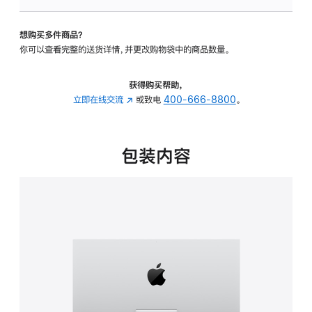
可
调
想购买多件商品？
倾
你可以查看完整的送货详情，并更改购物袋中的商品数量。
斜
度
的
获得购买帮助，
支
立即在线交流
(在
或致电
400-666-8800
。
架
新
的
窗
分
口
包装内容
期
中
付
打
款
开)
选
项)