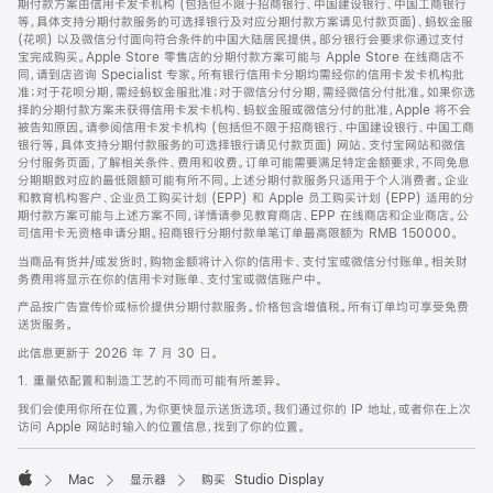
期付款方案由信用卡发卡机构 (包括但不限于招商银行、中国建设银行、中国工商银行
等，具体支持分期付款服务的可选择银行及对应分期付款方案请见付款页面)、蚂蚁金服
(花呗) 以及微信分付面向符合条件的中国大陆居民提供。部分银行会要求你通过支付
宝完成购买。Apple Store 零售店的分期付款方案可能与 Apple Store 在线商店不
同，请到店咨询 Specialist 专家。所有银行信用卡分期均需经你的信用卡发卡机构批
准；对于花呗分期，需经蚂蚁金服批准；对于微信分付分期，需经微信分付批准。如果你选
择的分期付款方案未获得信用卡发卡机构、蚂蚁金服或微信分付的批准，Apple 将不会
被告知原因。请参阅信用卡发卡机构 (包括但不限于招商银行、中国建设银行、中国工商
银行等，具体支持分期付款服务的可选择银行请见付款页面) 网站、支付宝网站和微信
分付服务页面，了解相关条件、费用和收费。订单可能需要满足特定金额要求，不同免息
分期期数对应的最低限额可能有所不同。上述分期付款服务只适用于个人消费者。企业
和教育机构客户、企业员工购买计划 (EPP) 和 Apple 员工购买计划 (EPP) 适用的分
期付款方案可能与上述方案不同，详情请参见教育商店、EPP 在线商店和企业商店。公
司信用卡无资格申请分期。招商银行分期付款单笔订单最高限额为 RMB 150000。
当商品有货并/或发货时，购物金额将计入你的信用卡、支付宝或微信分付账单。相关财
务费用将显示在你的信用卡对账单、支付宝或微信账户中。
产品按广告宣传价或标价提供分期付款服务。价格包含增值税。所有订单均可享受免费
送货服务。
此信息更新于 2026 年 7 月 30 日。
1. 重量依配置和制造工艺的不同而可能有所差异。
我们会使用你所在位置，为你更快显示送货选项。我们通过你的 IP 地址，或者你在上次
访问 Apple 网站时输入的位置信息，找到了你的位置。
Mac
显示器
购买 Studio Display