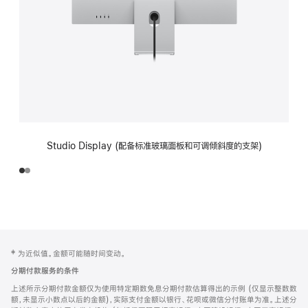
Studio Display (配备标准玻璃面板和可调倾斜度的支架)
网
脚
‡ 为近似值。金额可能随时间变动。
注
页
分期付款服务的条件
页
上述所示分期付款金额仅为使用特定期数免息分期付款估算得出的示例 (仅显示整数数
脚
额，未显示小数点以后的金额)，实际支付金额以银行、花呗或微信分付账单为准。上述分