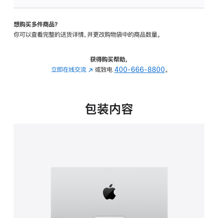
可
调
想购买多件商品？
倾
你可以查看完整的送货详情，并更改购物袋中的商品数量。
斜
度
的
获得购买帮助，
支
立即在线交流
(在
或致电
400-666-8800
。
架
新
的
窗
分
口
包装内容
期
中
付
打
款
开)
选
项)