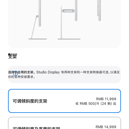
支架
选择你合用的支架。
Studio Display 有两种支架和一种支架转换器可选，以满足
展
你的各种安装需求。
开
RMB 11,999
可调倾斜度的支架
或 RMB 500/月 (24 期) 起
RMB 14,999
可调倾斜度及高‍度的支‍架