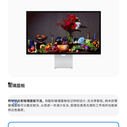
玻璃面板
两种抗反射玻璃面板可选。
标配的玻璃面板经过特别设计，反光率极低。纳米纹理
展
玻璃面板可分散反射光，从而进一步减少反光，即使在高亮光源的工作场所也能保
持出色画质。
开