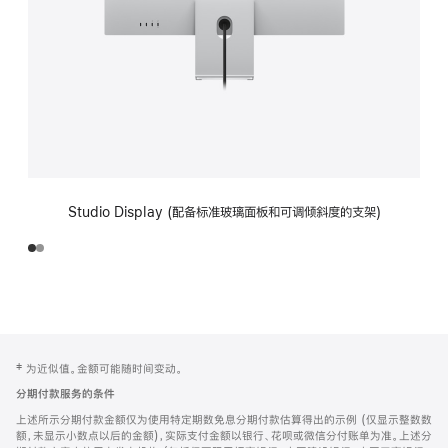
Studio Display (配备标准玻璃面板和可调倾斜度的支架)
网
脚
‡ 为近似值。金额可能随时间变动。
注
页
分期付款服务的条件
页
上述所示分期付款金额仅为使用特定期数免息分期付款估算得出的示例 (仅显示整数数
脚
额，未显示小数点以后的金额)，实际支付金额以银行、花呗或微信分付账单为准。上述分