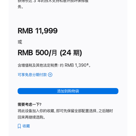
务
获得长达 3 年的技术支持和意外损坏保修服
务。
计
划
(适
RMB 11,999
用
于
或
Studio
RMB 500/月 (24 期)
Display
含增值税及其他法定税费
：约 RMB 1,390
脚
‡。
注
可享免息分期付款
(Studio
Display
-
添加到购物袋
标
准
需要考虑一下？
玻
将此设备加入你的收藏，即可先保留全部配置选择，之后随时
璃
回来再继续选购。
面
板
收藏
-