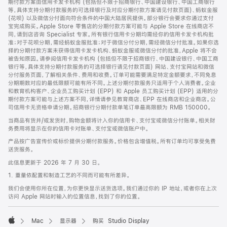
期付款方案由信用卡发卡机构 (包括但不限于招商银行、中国建设银行、中国工商银行
等，具体支持分期付款服务的可选择银行及对应分期付款方案请见付款页面)、蚂蚁金服
(花呗) 以及微信分付面向符合条件的中国大陆居民提供。部分银行会要求你通过支付
宝完成购买。Apple Store 零售店的分期付款方案可能与 Apple Store 在线商店不
同，请到店咨询 Specialist 专家。所有银行信用卡分期均需经你的信用卡发卡机构批
准；对于花呗分期，需经蚂蚁金服批准；对于微信分付分期，需经微信分付批准。如果你选
择的分期付款方案未获得信用卡发卡机构、蚂蚁金服或微信分付的批准，Apple 将不会
被告知原因。请参阅信用卡发卡机构 (包括但不限于招商银行、中国建设银行、中国工商
银行等，具体支持分期付款服务的可选择银行请见付款页面) 网站、支付宝网站和微信
分付服务页面，了解相关条件、费用和收费。订单可能需要满足特定金额要求，不同免息
分期期数对应的最低限额可能有所不同。上述分期付款服务只适用于个人消费者。企业
和教育机构客户、企业员工购买计划 (EPP) 和 Apple 员工购买计划 (EPP) 适用的分
期付款方案可能与上述方案不同，详情请参见教育商店、EPP 在线商店和企业商店。公
司信用卡无资格申请分期。招商银行分期付款单笔订单最高限额为 RMB 150000。
当商品有货并/或发货时，购物金额将计入你的信用卡、支付宝或微信分付账单。相关财
务费用将显示在你的信用卡对账单、支付宝或微信账户中。
产品按广告宣传价或标价提供分期付款服务。价格包含增值税。所有订单均可享受免费
送货服务。
此信息更新于 2026 年 7 月 30 日。
1. 重量依配置和制造工艺的不同而可能有所差异。
我们会使用你所在位置，为你更快显示送货选项。我们通过你的 IP 地址，或者你在上次
访问 Apple 网站时输入的位置信息，找到了你的位置。
Mac
显示器
购买 Studio Display