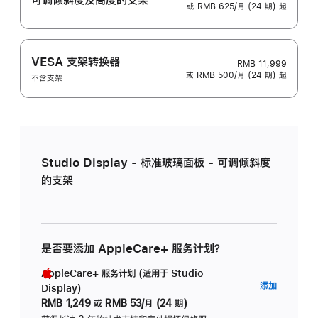
或 RMB 625/月 (24 期) 起
VESA 支架转换器
RMB 11,999
或 RMB 500/月 (24 期) 起
不含支架
Studio Display - 标准玻璃面板 - 可调倾斜度
的支架
是否要添加 AppleCare+ 服务计划？
AppleCare+ 服务计划 (适用于 Studio
AppleC
添加
Display)
服
RMB 1,249
或
RMB 53/月 (24 期)