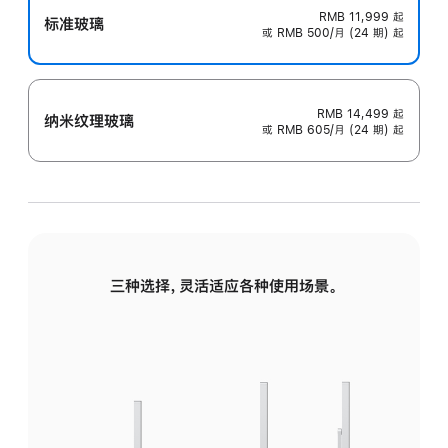
RMB 11,999
起
标准玻璃
或 RMB 500/月 (24 期) 起
RMB 14,499
起
纳米纹理玻璃
或 RMB 605/月 (24 期) 起
三种选择，灵活适应各种使用场景。
标