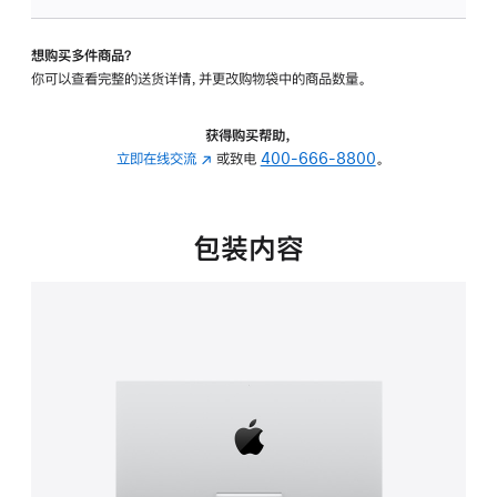
可
调
想购买多件商品？
倾
你可以查看完整的送货详情，并更改购物袋中的商品数量。
斜
度
的
获得购买帮助，
支
立即在线交流
(在
或致电
400-666-8800
。
架
新
的
窗
分
口
包装内容
期
中
付
打
款
开)
选
项)