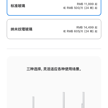
RMB 11,999
起
标准玻璃
或 RMB 500/月 (24 期) 起
RMB 14,499
起
纳米纹理玻璃
或 RMB 605/月 (24 期) 起
三种选择，灵活适应各种使用场景。
标