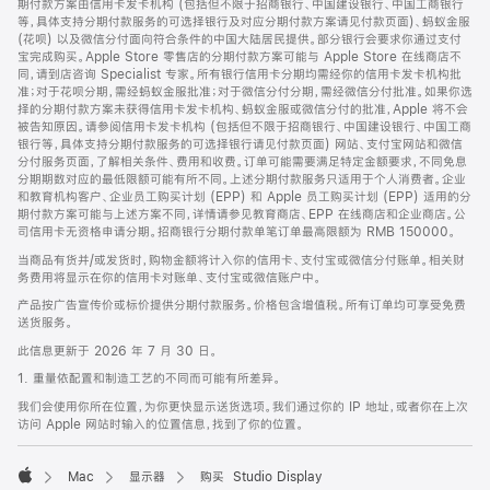
期付款方案由信用卡发卡机构 (包括但不限于招商银行、中国建设银行、中国工商银行
等，具体支持分期付款服务的可选择银行及对应分期付款方案请见付款页面)、蚂蚁金服
(花呗) 以及微信分付面向符合条件的中国大陆居民提供。部分银行会要求你通过支付
宝完成购买。Apple Store 零售店的分期付款方案可能与 Apple Store 在线商店不
同，请到店咨询 Specialist 专家。所有银行信用卡分期均需经你的信用卡发卡机构批
准；对于花呗分期，需经蚂蚁金服批准；对于微信分付分期，需经微信分付批准。如果你选
择的分期付款方案未获得信用卡发卡机构、蚂蚁金服或微信分付的批准，Apple 将不会
被告知原因。请参阅信用卡发卡机构 (包括但不限于招商银行、中国建设银行、中国工商
银行等，具体支持分期付款服务的可选择银行请见付款页面) 网站、支付宝网站和微信
分付服务页面，了解相关条件、费用和收费。订单可能需要满足特定金额要求，不同免息
分期期数对应的最低限额可能有所不同。上述分期付款服务只适用于个人消费者。企业
和教育机构客户、企业员工购买计划 (EPP) 和 Apple 员工购买计划 (EPP) 适用的分
期付款方案可能与上述方案不同，详情请参见教育商店、EPP 在线商店和企业商店。公
司信用卡无资格申请分期。招商银行分期付款单笔订单最高限额为 RMB 150000。
当商品有货并/或发货时，购物金额将计入你的信用卡、支付宝或微信分付账单。相关财
务费用将显示在你的信用卡对账单、支付宝或微信账户中。
产品按广告宣传价或标价提供分期付款服务。价格包含增值税。所有订单均可享受免费
送货服务。
此信息更新于 2026 年 7 月 30 日。
1. 重量依配置和制造工艺的不同而可能有所差异。
我们会使用你所在位置，为你更快显示送货选项。我们通过你的 IP 地址，或者你在上次
访问 Apple 网站时输入的位置信息，找到了你的位置。
Mac
显示器
购买 Studio Display