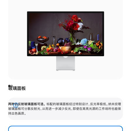
玻璃面板
两种抗反射玻璃面板可选。
标配的玻璃面板经过特别设计，反光率极低。纳米纹理
展
玻璃面板可分散反射光，从而进一步减少反光，即使在高亮光源的工作场所也能保
持出色画质。
开