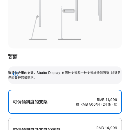
支架
选择你合用的支架。
Studio Display 有两种支架和一种支架转换器可选，以满足
展
你的各种安装需求。
开
RMB 11,999
可调倾斜度的支架
或 RMB 500/月 (24 期) 起
RMB 14,999
可调倾斜度及高‍度的支‍架