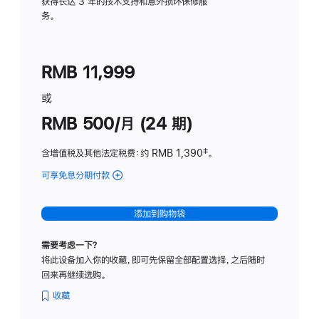
务
获得长达 3 年的技术支持和意外损坏保修服
务。
计
划
(适
RMB 11,999
用
于
或
Studio
RMB 500/月 (24 期)
Display
含增值税及其他法定税费
：约 RMB 1,390
脚
‡。
注
可享免息分期付款
(Studio
Display
-
添加到购物袋
标
准
需要考虑一下？
玻
将此设备加入你的收藏，即可先保留全部配置选择，之后随时
璃
回来再继续选购。
面
板
收藏
-