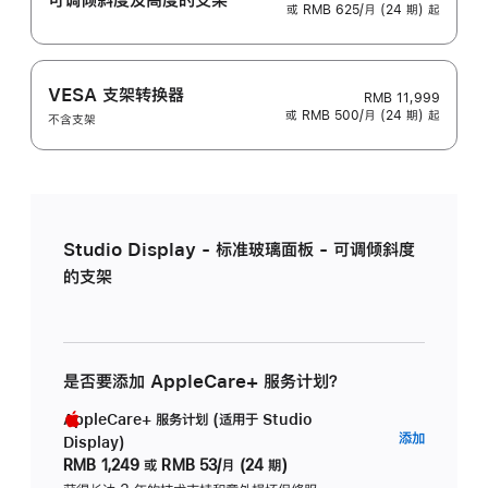
或 RMB 625/月 (24 期) 起
VESA 支架转换器
RMB 11,999
或 RMB 500/月 (24 期) 起
不含支架
Studio Display - 标准玻璃面板 - 可调倾斜度
的支架
是否要添加 AppleCare+ 服务计划？
AppleCare+ 服务计划 (适用于 Studio
AppleC
添加
Display)
服
RMB 1,249
或
RMB 53/月 (24 期)