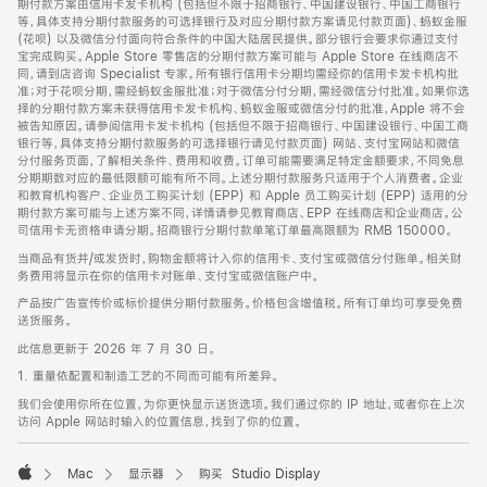
期付款方案由信用卡发卡机构 (包括但不限于招商银行、中国建设银行、中国工商银行
等，具体支持分期付款服务的可选择银行及对应分期付款方案请见付款页面)、蚂蚁金服
(花呗) 以及微信分付面向符合条件的中国大陆居民提供。部分银行会要求你通过支付
宝完成购买。Apple Store 零售店的分期付款方案可能与 Apple Store 在线商店不
同，请到店咨询 Specialist 专家。所有银行信用卡分期均需经你的信用卡发卡机构批
准；对于花呗分期，需经蚂蚁金服批准；对于微信分付分期，需经微信分付批准。如果你选
择的分期付款方案未获得信用卡发卡机构、蚂蚁金服或微信分付的批准，Apple 将不会
被告知原因。请参阅信用卡发卡机构 (包括但不限于招商银行、中国建设银行、中国工商
银行等，具体支持分期付款服务的可选择银行请见付款页面) 网站、支付宝网站和微信
分付服务页面，了解相关条件、费用和收费。订单可能需要满足特定金额要求，不同免息
分期期数对应的最低限额可能有所不同。上述分期付款服务只适用于个人消费者。企业
和教育机构客户、企业员工购买计划 (EPP) 和 Apple 员工购买计划 (EPP) 适用的分
期付款方案可能与上述方案不同，详情请参见教育商店、EPP 在线商店和企业商店。公
司信用卡无资格申请分期。招商银行分期付款单笔订单最高限额为 RMB 150000。
当商品有货并/或发货时，购物金额将计入你的信用卡、支付宝或微信分付账单。相关财
务费用将显示在你的信用卡对账单、支付宝或微信账户中。
产品按广告宣传价或标价提供分期付款服务。价格包含增值税。所有订单均可享受免费
送货服务。
此信息更新于 2026 年 7 月 30 日。
1. 重量依配置和制造工艺的不同而可能有所差异。
我们会使用你所在位置，为你更快显示送货选项。我们通过你的 IP 地址，或者你在上次
访问 Apple 网站时输入的位置信息，找到了你的位置。
Mac
显示器
购买 Studio Display