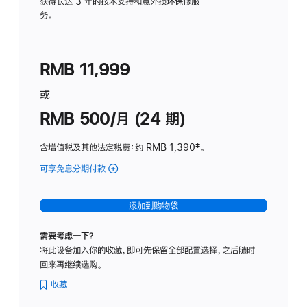
务
获得长达 3 年的技术支持和意外损坏保修服
务。
计
划
(适
RMB 11,999
用
于
或
Studio
RMB 500/月 (24 期)
Display
含增值税及其他法定税费
：约 RMB 1,390
脚
‡。
注
可享免息分期付款
(Studio
Display
-
添加到购物袋
标
准
需要考虑一下？
玻
将此设备加入你的收藏，即可先保留全部配置选择，之后随时
璃
回来再继续选购。
面
板
收藏
-