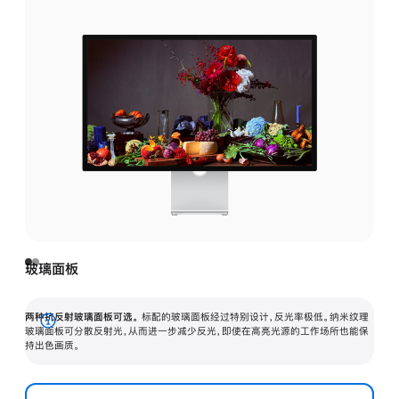
玻璃面板
两种抗反射玻璃面板可选。
标配的玻璃面板经过特别设计，反光率极低。纳米纹理
展
玻璃面板可分散反射光，从而进一步减少反光，即使在高亮光源的工作场所也能保
持出色画质。
开