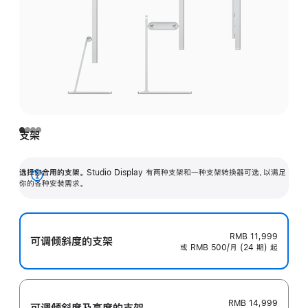
支架
选择你合用的支架。
Studio Display 有两种支架和一种支架转换器可选，以满足
展
你的各种安装需求。
开
RMB 11,999
可调倾斜度的支架
或 RMB 500/月 (24 期) 起
RMB 14,999
可调倾斜度及高‍度的支‍架