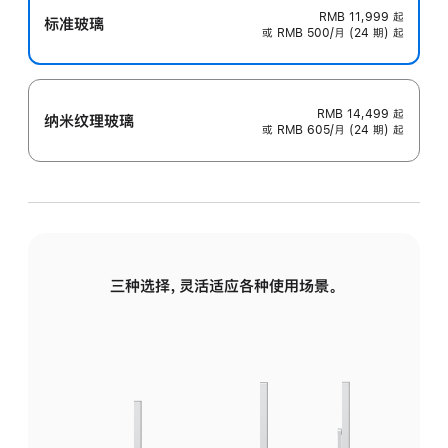
RMB 11,999
起
标准玻璃
或 RMB 500/月 (24 期) 起
RMB 14,499
起
纳米纹理玻璃
或 RMB 605/月 (24 期) 起
三种选择，灵活适应各种使用场景。
标