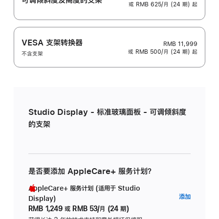
或 RMB 625/月 (24 期) 起
VESA 支架转换器
RMB 11,999
或 RMB 500/月 (24 期) 起
不含支架
Studio Display - 标准玻璃面板 - 可调倾斜度
的支架
是否要添加 AppleCare+ 服务计划？
AppleCare+ 服务计划 (适用于 Studio
AppleC
添加
Display)
服
RMB 1,249
或
RMB 53/月 (24 期)