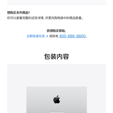
可
调
想购买多件商品？
倾
你可以查看完整的送货详情，并更改购物袋中的商品数量。
斜
度
的
获得购买帮助，
支
立即在线交流
(在
或致电
400-666-8800
。
架
新
的
窗
分
口
包装内容
期
中
付
打
款
开)
选
项)