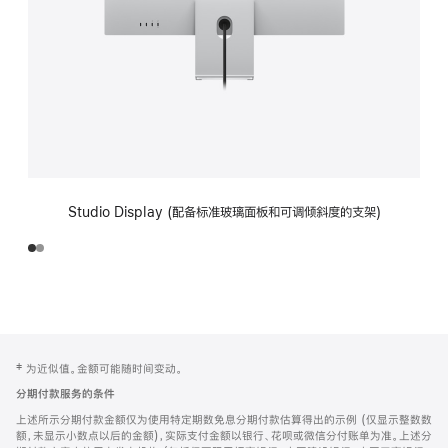
Studio Display (配备标准玻璃面板和可调倾斜度的支架)
网
脚
‡ 为近似值。金额可能随时间变动。
注
页
分期付款服务的条件
页
上述所示分期付款金额仅为使用特定期数免息分期付款估算得出的示例 (仅显示整数数
脚
额，未显示小数点以后的金额)，实际支付金额以银行、花呗或微信分付账单为准。上述分