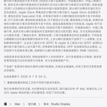
期付款方案由信用卡发卡机构 (包括但不限于招商银行、中国建设银行、中国工商银行
等，具体支持分期付款服务的可选择银行及对应分期付款方案请见付款页面)、蚂蚁金服
(花呗) 以及微信分付面向符合条件的中国大陆居民提供。部分银行会要求你通过支付
宝完成购买。Apple Store 零售店的分期付款方案可能与 Apple Store 在线商店不
同，请到店咨询 Specialist 专家。所有银行信用卡分期均需经你的信用卡发卡机构批
准；对于花呗分期，需经蚂蚁金服批准；对于微信分付分期，需经微信分付批准。如果你选
择的分期付款方案未获得信用卡发卡机构、蚂蚁金服或微信分付的批准，Apple 将不会
被告知原因。请参阅信用卡发卡机构 (包括但不限于招商银行、中国建设银行、中国工商
银行等，具体支持分期付款服务的可选择银行请见付款页面) 网站、支付宝网站和微信
分付服务页面，了解相关条件、费用和收费。订单可能需要满足特定金额要求，不同免息
分期期数对应的最低限额可能有所不同。上述分期付款服务只适用于个人消费者。企业
和教育机构客户、企业员工购买计划 (EPP) 和 Apple 员工购买计划 (EPP) 适用的分
期付款方案可能与上述方案不同，详情请参见教育商店、EPP 在线商店和企业商店。公
司信用卡无资格申请分期。招商银行分期付款单笔订单最高限额为 RMB 150000。
当商品有货并/或发货时，购物金额将计入你的信用卡、支付宝或微信分付账单。相关财
务费用将显示在你的信用卡对账单、支付宝或微信账户中。
产品按广告宣传价或标价提供分期付款服务。价格包含增值税。所有订单均可享受免费
送货服务。
此信息更新于 2026 年 7 月 30 日。
1. 重量依配置和制造工艺的不同而可能有所差异。
我们会使用你所在位置，为你更快显示送货选项。我们通过你的 IP 地址，或者你在上次
访问 Apple 网站时输入的位置信息，找到了你的位置。
Mac
显示器
购买 Studio Display