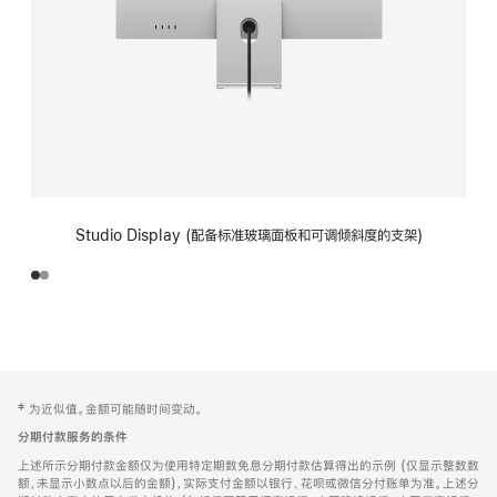
Studio Display (配备标准玻璃面板和可调倾斜度的支架)
网
脚
‡ 为近似值。金额可能随时间变动。
注
页
分期付款服务的条件
页
上述所示分期付款金额仅为使用特定期数免息分期付款估算得出的示例 (仅显示整数数
脚
额，未显示小数点以后的金额)，实际支付金额以银行、花呗或微信分付账单为准。上述分