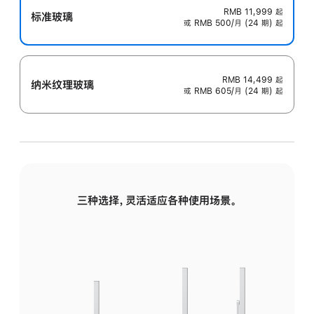
RMB 11,999
起
标准玻璃
或 RMB 500/月 (24 期) 起
RMB 14,499
起
纳米纹理玻璃
或 RMB 605/月 (24 期) 起
三种选择，灵活适应各种使用场景。
标