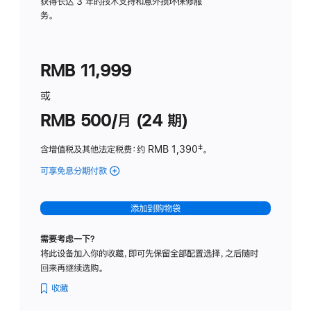
务
获得长达 3 年的技术支持和意外损坏保修服
务。
计
划
(适
RMB 11,999
用
于
或
Studio
RMB 500/月 (24 期)
Display
含增值税及其他法定税费
：约 RMB 1,390
脚
‡。
注
可享免息分期付款
(Studio
Display
-
添加到购物袋
标
准
需要考虑一下？
玻
将此设备加入你的收藏，即可先保留全部配置选择，之后随时
璃
回来再继续选购。
面
板
收藏
-