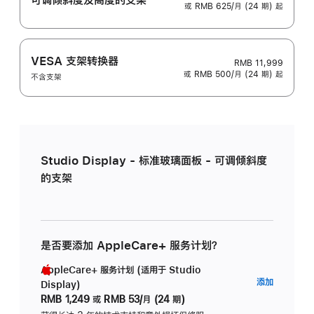
或 RMB 625/月 (24 期) 起
VESA 支架转换器
RMB 11,999
或 RMB 500/月 (24 期) 起
不含支架
Studio Display - 标准玻璃面板 - 可调倾斜度
的支架
是否要添加 AppleCare+ 服务计划？
AppleCare+ 服务计划 (适用于 Studio
AppleC
添加
Display)
服
RMB 1,249
或
RMB 53/月 (24 期)