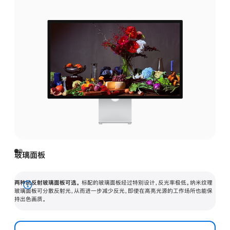
玻璃面板
两种抗反射玻璃面板可选。
标配的玻璃面板经过特别设计，反光率极低。纳米纹理
展
玻璃面板可分散反射光，从而进一步减少反光，即使在高亮光源的工作场所也能保
持出色画质。
开