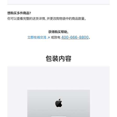
可
调
想购买多件商品？
倾
你可以查看完整的送货详情，并更改购物袋中的商品数量。
斜
度
的
获得购买帮助，
支
立即在线交流
(在
或致电
400-666-8800
。
架
新
的
窗
分
口
包装内容
期
中
付
打
款
开)
选
项)