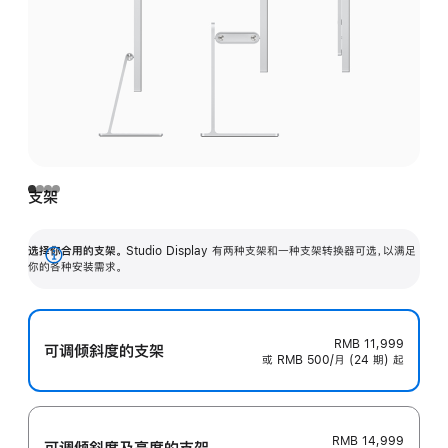
支架
选择你合用的支架。
Studio Display 有两种支架和一种支架转换器可选，以满足
展
你的各种安装需求。
开
RMB 11,999
可调倾斜度的支架
或 RMB 500/月 (24 期) 起
RMB 14,999
可调倾斜度及高‍度的支‍架