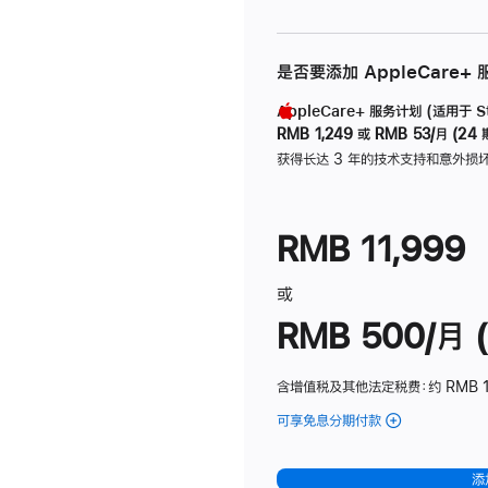
是否要添加 AppleCare+
AppleCare+ 服务计划 (适用于 Stu
RMB 1,249
或
RMB 53/月 (24 
获得长达 3 年的技术支持和意外损
RMB 11,999
或
RMB 500/月 (
含增值税及其他法定税费
：约 RMB 
可享免息分期付款
(Studio
Display
-
添