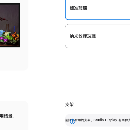
标准玻璃
纳米纹理玻璃
支架
用场景。
标配可调倾斜度的支架，提供 30 度的倾斜度
选
选择你合用的支架。
Studio Display
调节范围。
展