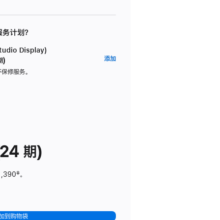
 服务计划？
dio Display)
AppleCare+
添加
期)
服
坏保修服务。
务
计
划
(适
用
于
24 期)
Studio
Display)
1,390
脚
‡。
注
加到购物袋