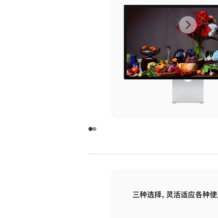
上
下
一
一
张
张
图
图
库
库
图
图
片
片
-
-
玻
玻
璃
璃
三种选择，灵活适应各种使
面
面
板
板