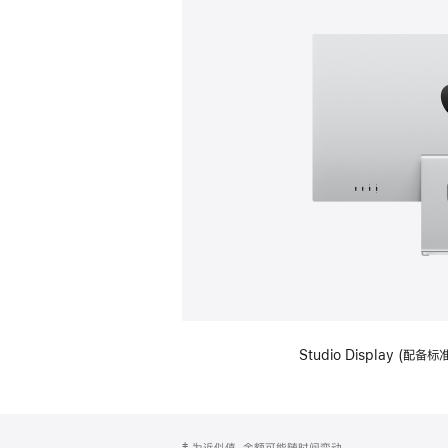
Studio Display (
网
脚