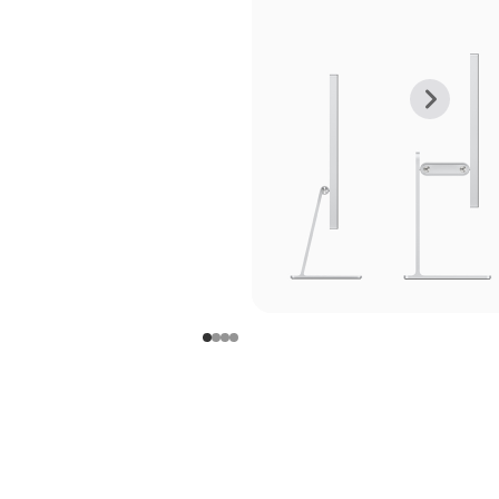
上
下
一
一
张
张
图
图
库
库
图
图
片
片
-
-
支
支
架
架