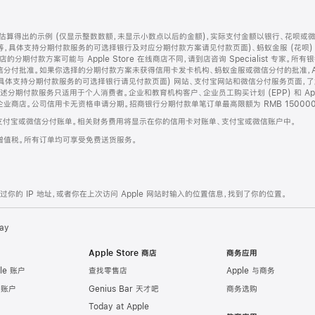
算得出的示例 (仅显示整数数额，未显示小数点以后的金额)，实际支付金额以银行、花呗或
等，具体支持分期付款服务的可选择银行及对应分期付款方案请见付款页面)、蚂蚁金服 (花呗
售店的分期付款方案可能与 Apple Store 在线商店不同，请到店咨询 Specialist 专
分付批准。如果你选择的分期付款方案未获得信用卡发卡机构、蚂蚁金服或微信分付的批准，Ap
具体支持分期付款服务的可选择银行请见付款页面) 网站、支付宝网站和微信分付服务页面，
期付款服务只适用于个人消费者。企业和教育机构客户、企业员工购买计划 (EPP) 和 Appl
企业商店。公司信用卡无资格申请分期。招商银行分期付款单笔订单最高限额为 RMB 150000
支付宝或微信分付账单。相关财务费用将显示在你的信用卡对账单、支付宝或微信账户中。
增值税。所有订单均可享受免费送货服务。
的 IP 地址，或者你在上次访问 Apple 网站时输入的位置信息，找到了你的位置。
ay
Apple Store 商店
商务应用
le 账户
查找零售店
Apple 与商务
e 账户
Genius Bar 天才吧
商务选购
Today at Apple