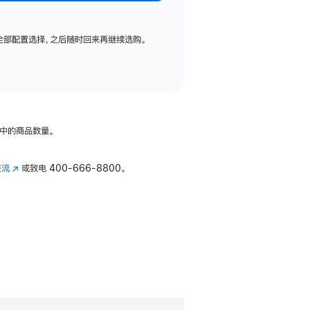
全部配置选择，之后随时回来再继续选购。
中的商品数量。
交流
(在
或致电
400-666-8800。
新
窗
口
中
打
开)