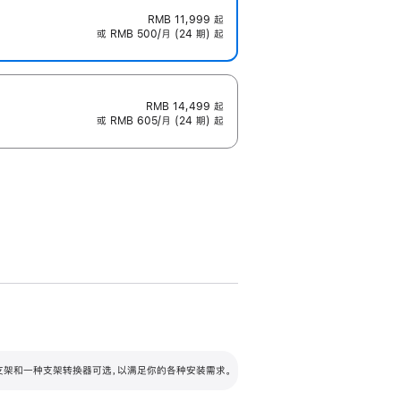
RMB 11,999
起
或 RMB 500/月 (24 期) 起
RMB 14,499
起
或 RMB 605/月 (24 期) 起
配可调倾斜度及高度的支架，额外增加 105
VESA 支架转换器
 有两种支架和一种支架转换器可选，以满足你的各种安装需求。
毫米的高度调节范围。
容的支架 (未随附)