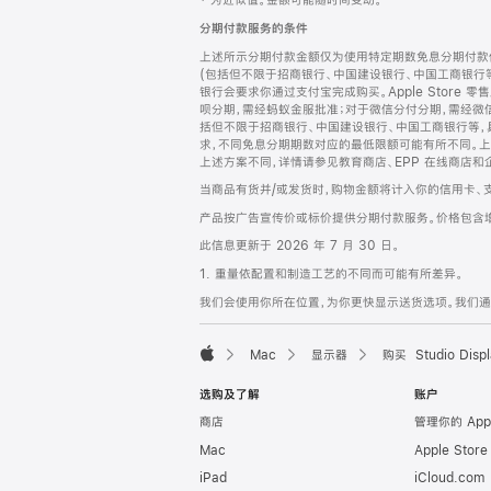
‡ 为近似值。金额可能随时间变动。
注
页
分期付款服务的条件
页
上述所示分期付款金额仅为使用特定期数免息分期付款估
脚
(包括但不限于招商银行、中国建设银行、中国工商银行
银行会要求你通过支付宝完成购买。Apple Store 零
呗分期，需经蚂蚁金服批准；对于微信分付分期，需经微信
括但不限于招商银行、中国建设银行、中国工商银行等，
求，不同免息分期期数对应的最低限额可能有所不同。上述分
上述方案不同，详情请参见教育商店、EPP 在线商店和
当商品有货并/或发货时，购物金额将计入你的信用卡、
产品按广告宣传价或标价提供分期付款服务。价格包含
此信息更新于 2026 年 7 月 30 日。
1. 重量依配置和制造工艺的不同而可能有所差异。
我们会使用你所在位置，为你更快显示送货选项。我们通过你
Mac
显示器
购买 Studio Displ
Apple
选购及了解
账户
商店
管理你的 App
Mac
Apple Stor
iPad
iCloud.com