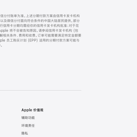
微信分付账单为准。上述分期付款方案由信用卡发卡机构
) 以及微信分付面向符合条件的中国大陆居民提供。部分
家。所有银行信用卡分期均需经你的信用卡发卡机构批准；对于花
ple 将不会被告知原因。请参阅信用卡发卡机构 (包
了解相关条件、费用和收费。订单可能需要满足特定金额要
e 员工购买计划 (EPP) 适用的分期付款方案可能与
。
Apple 价值观
辅助功能
环境责任
隐私