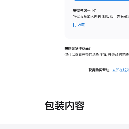
标
准
需要考虑一下？
玻
将此设备加入你的收藏，即可先保留
璃
面
收藏
板
-
可
想购买多件商品？
调
你可以查看完整的送货详情，并更改购物袋
倾
斜
度
获得购买帮助，
立即在线
的
支
架
的
分
包装内容
期
付
款
选
项)