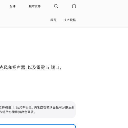
配件
技术支持
概览
技术规格
级麦克风和扬声器，以及雷雳 5 端口。
过特别设计，反光率极低。纳米纹理玻璃面板可分散反射
作场所也能保持出色画质。