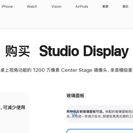
iPhone
Watch
Vision
AirPods
家居
娱乐
购买 Studio Display
桌上视角功能的 1200 万像素 Center Stage 摄像头、录音棚
玻璃面板
，可减少使用
纳米纹理玻璃面板可进一步减少反光，即使在
两种抗反射玻璃面板可选。
标配的玻璃面板经
。
有高亮光源的场所使用，也能保持出色画质。
展
光，从而进一步减少反光，即使在高亮光源的工
开