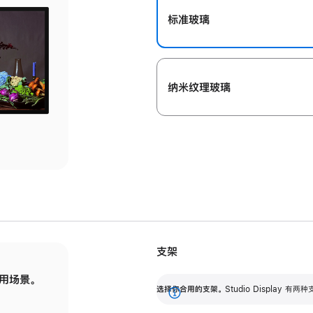
标准玻璃
纳米纹理玻璃
支架
用场景。
标配可调倾斜度的支架，提供 30 度的倾斜度
选
选择你合用的支架。
Studio Display
调节范围。
展