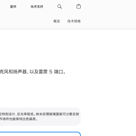
配件
技术支持
概览
技术规格
级麦克风和扬声器，以及雷雳 5 端口。
过特别设计，反光率极低。纳米纹理玻璃面板可分散反射
作场所也能保持出色画质。