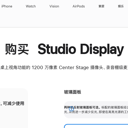
iPhone
Watch
Vision
AirPods
家居
娱乐
购买 Studio Display
桌上视角功能的 1200 万像素 Center Stage 摄像头、录音棚
玻璃面板
，可减少使用
纳米纹理玻璃面板可进一步减少反光，即使在
两种抗反射玻璃面板可选。
标配的玻璃面板经
。
有高亮光源的场所使用，也能保持出色画质。
展
光，从而进一步减少反光，即使在高亮光源的工
开