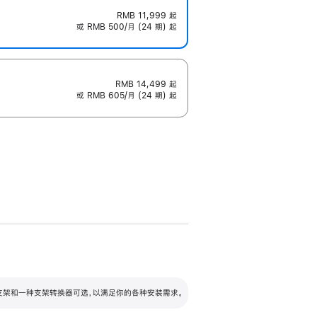
RMB 11,999
起
或 RMB 500/月 (24 期) 起
RMB 14,499
起
或 RMB 605/月 (24 期) 起
配可调倾斜度及高度的支架，额外增加 105
VESA 支架转换器
 有两种支架和一种支架转换器可选，以满足你的各种安装需求。
毫米的高度调节范围。
容的支架 (未随附)