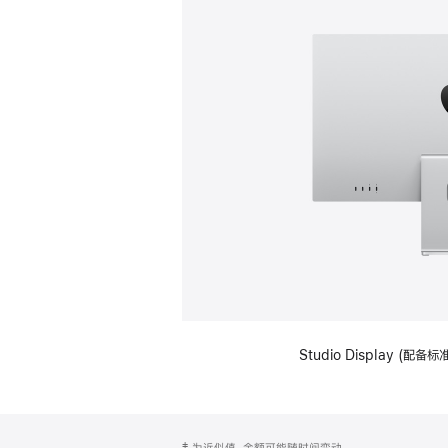
Studio Display (
网
脚