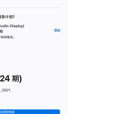
 服务计划？
dio Display)
AppleCare+
添加
期)
服
坏保修服务。
务
计
划
(适
用
于
24 期)
Studio
Display)
1,390
脚
‡。
注
加到购物袋