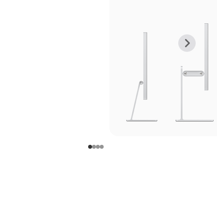
上
下
一
一
张
张
图
图
库
库
图
图
片
片
-
-
支
支
架
架