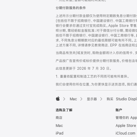
‡ 为近似值。金额可能随时间变动。
注
页
分期付款服务的条件
页
上述所示分期付款金额仅为使用特定期数免息分期付款估
脚
(包括但不限于招商银行、中国建设银行、中国工商银行
银行会要求你通过支付宝完成购买。Apple Store 零
呗分期，需经蚂蚁金服批准；对于微信分付分期，需经微信
括但不限于招商银行、中国建设银行、中国工商银行等，
求，不同免息分期期数对应的最低限额可能有所不同。上述分
上述方案不同，详情请参见教育商店、EPP 在线商店和
当商品有货并/或发货时，购物金额将计入你的信用卡、
产品按广告宣传价或标价提供分期付款服务。价格包含
此信息更新于 2026 年 7 月 30 日。
1. 重量依配置和制造工艺的不同而可能有所差异。
我们会使用你所在位置，为你更快显示送货选项。我们通过你
Mac
显示器
购买 Studio Displ
Apple
选购及了解
账户
商店
管理你的 App
Mac
Apple Stor
iPad
iCloud.com