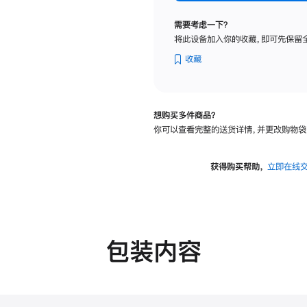
标
准
需要考虑一下？
玻
将此设备加入你的收藏，即可先保留
璃
面
收藏
板
-
可
想购买多件商品？
调
你可以查看完整的送货详情，并更改购物袋
倾
斜
度
获得购买帮助，
立即在线
的
支
架
的
分
包装内容
期
付
款
选
项)