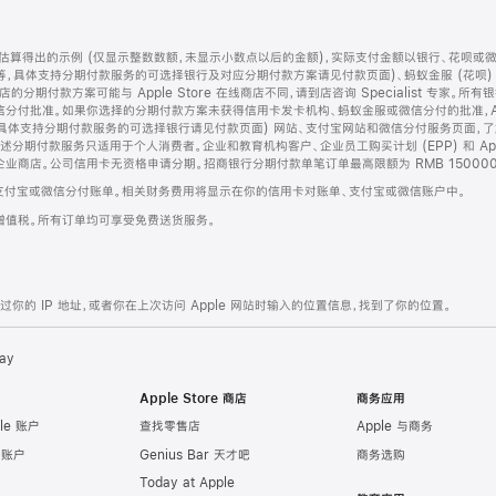
算得出的示例 (仅显示整数数额，未显示小数点以后的金额)，实际支付金额以银行、花呗或
等，具体支持分期付款服务的可选择银行及对应分期付款方案请见付款页面)、蚂蚁金服 (花呗
售店的分期付款方案可能与 Apple Store 在线商店不同，请到店咨询 Specialist 专
分付批准。如果你选择的分期付款方案未获得信用卡发卡机构、蚂蚁金服或微信分付的批准，Ap
具体支持分期付款服务的可选择银行请见付款页面) 网站、支付宝网站和微信分付服务页面，
期付款服务只适用于个人消费者。企业和教育机构客户、企业员工购买计划 (EPP) 和 Appl
企业商店。公司信用卡无资格申请分期。招商银行分期付款单笔订单最高限额为 RMB 150000
支付宝或微信分付账单。相关财务费用将显示在你的信用卡对账单、支付宝或微信账户中。
增值税。所有订单均可享受免费送货服务。
的 IP 地址，或者你在上次访问 Apple 网站时输入的位置信息，找到了你的位置。
ay
Apple Store 商店
商务应用
le 账户
查找零售店
Apple 与商务
e 账户
Genius Bar 天才吧
商务选购
Today at Apple