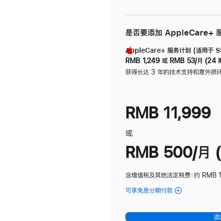
是否要添加 AppleCare+
AppleCare+ 服务计划 (适用于 Stu
RMB 1,249
或
RMB 53/月 (24 
获得长达 3 年的技术支持和意外损
RMB 11,999
或
RMB 500/月 (
含增值税及其他法定税费
：约 RMB 
可享免息分期付款
(Studio
Display
-
添