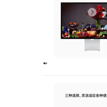
上
下
一
一
张
张
图
图
库
库
图
图
片
片
-
-
玻
玻
璃
璃
三种选择，灵活适应各种使
面
面
板
板