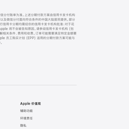
微信分付账单为准。上述分期付款方案由信用卡发卡机构
) 以及微信分付面向符合条件的中国大陆居民提供。部分
家。所有银行信用卡分期均需经你的信用卡发卡机构批准；对于花
ple 将不会被告知原因。请参阅信用卡发卡机构 (包
了解相关条件、费用和收费。订单可能需要满足特定金额要
e 员工购买计划 (EPP) 适用的分期付款方案可能与
。
Apple 价值观
辅助功能
环境责任
隐私