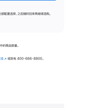
全部配置选择，之后随时回来再继续选购。
中的商品数量。
交流
(在
或致电
400-666-8800。
新
窗
口
中
打
开)