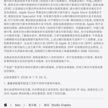
期付款方案由信用卡发卡机构 (包括但不限于招商银行、中国建设银行、中国工商银行
等，具体支持分期付款服务的可选择银行及对应分期付款方案请见付款页面)、蚂蚁金服
(花呗) 以及微信分付面向符合条件的中国大陆居民提供。部分银行会要求你通过支付
宝完成购买。Apple Store 零售店的分期付款方案可能与 Apple Store 在线商店不
同，请到店咨询 Specialist 专家。所有银行信用卡分期均需经你的信用卡发卡机构批
准；对于花呗分期，需经蚂蚁金服批准；对于微信分付分期，需经微信分付批准。如果你选
择的分期付款方案未获得信用卡发卡机构、蚂蚁金服或微信分付的批准，Apple 将不会
被告知原因。请参阅信用卡发卡机构 (包括但不限于招商银行、中国建设银行、中国工商
银行等，具体支持分期付款服务的可选择银行请见付款页面) 网站、支付宝网站和微信
分付服务页面，了解相关条件、费用和收费。订单可能需要满足特定金额要求，不同免息
分期期数对应的最低限额可能有所不同。上述分期付款服务只适用于个人消费者。企业
和教育机构客户、企业员工购买计划 (EPP) 和 Apple 员工购买计划 (EPP) 适用的分
期付款方案可能与上述方案不同，详情请参见教育商店、EPP 在线商店和企业商店。公
司信用卡无资格申请分期。招商银行分期付款单笔订单最高限额为 RMB 150000。
当商品有货并/或发货时，购物金额将计入你的信用卡、支付宝或微信分付账单。相关财
务费用将显示在你的信用卡对账单、支付宝或微信账户中。
产品按广告宣传价或标价提供分期付款服务。价格包含增值税。所有订单均可享受免费
送货服务。
此信息更新于 2026 年 7 月 30 日。
1. 重量依配置和制造工艺的不同而可能有所差异。
我们会使用你所在位置，为你更快显示送货选项。我们通过你的 IP 地址，或者你在上次
访问 Apple 网站时输入的位置信息，找到了你的位置。
Mac
显示器
购买 Studio Display