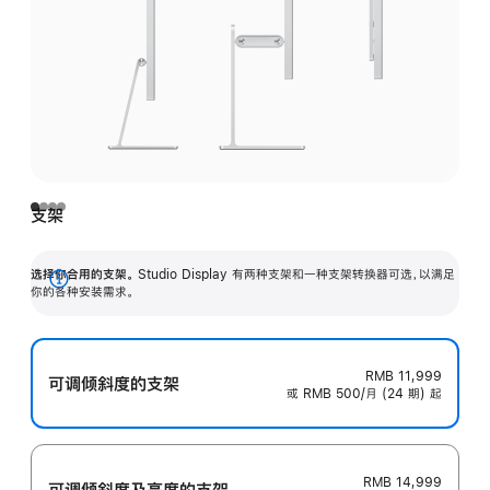
支架
选择你合用的支架。
Studio Display 有两种支架和一种支架转换器可选，以满足
展
你的各种安装需求。
开
RMB 11,999
可调倾斜度的支架
或 RMB 500/月 (24 期) 起
RMB 14,999
可调倾斜度及高‍度的支‍架