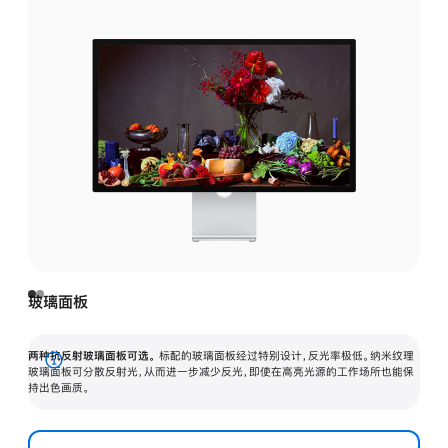
玻璃面板
两种抗反射玻璃面板可选。
标配的玻璃面板经过特别设计，反光率极低。纳米纹理
展
玻璃面板可分散反射光，从而进一步减少反光，即使在高亮光源的工作场所也能保
持出色画质。
开