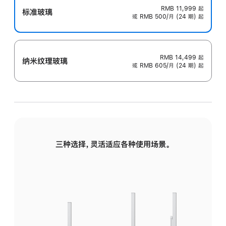
RMB 11,999
起
标准玻璃
或 RMB 500/月 (24 期) 起
RMB 14,499
起
纳米纹理玻璃
或 RMB 605/月 (24 期) 起
三种选择，灵活适应各种使用场景。
标