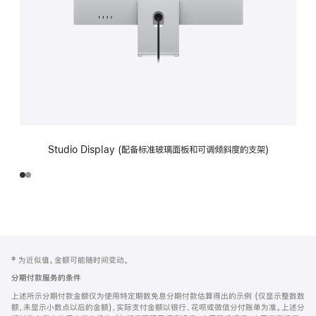
Studio Display (配备标准玻璃面板和可调倾斜度的支架)
网
脚
‡ 为近似值。金额可能随时间变动。
注
页
分期付款服务的条件
页
上述所示分期付款金额仅为使用特定期数免息分期付款估算得出的示例 (仅显示整数数
脚
额，未显示小数点以后的金额)，实际支付金额以银行、花呗或微信分付账单为准。上述分