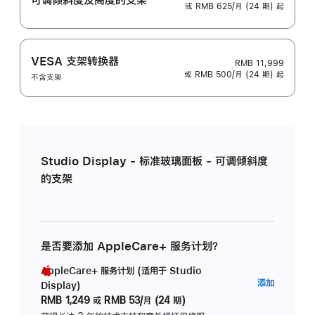
或 RMB 625/月 (24 期) 起
VESA 支架转换器
RMB 11,999
或 RMB 500/月 (24 期) 起
不含支架
Studio Display - 标准玻璃面板 - 可调倾斜度
的支架
是否要添加 AppleCare+ 服务计划？
AppleCare+ 服务计划 (适用于 Studio
AppleC
添加
Display)
服
RMB 1,249
或
RMB 53/月 (24 期)