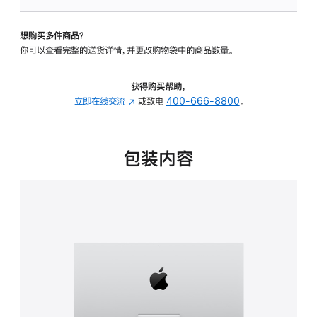
可
调
想购买多件商品？
倾
你可以查看完整的送货详情，并更改购物袋中的商品数量。
斜
度
的
获得购买帮助，
支
立即在线交流
(在
或致电
400-666-8800
。
架
新
的
窗
分
口
包装内容
期
中
付
打
款
开)
选
项)