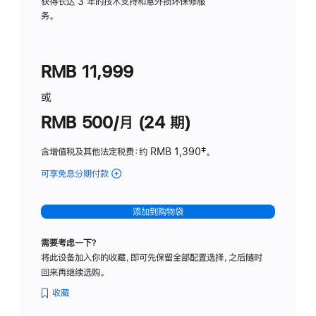
务
获得长达 3 年的技术支持和意外损坏保修服
务。
计
划
(适
RMB 11,999
用
于
或
Studio
RMB 500/月 (24 期)
Display
含增值税及其他法定税费
：约 RMB 1,390
脚
‡。
注
可享免息分期付款
(Studio
Display
-
添加到购物袋
标
准
需要考虑一下？
玻
将此设备加入你的收藏，即可先保留全部配置选择，之后随时
璃
回来再继续选购。
面
板
收藏
-