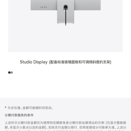
Studio Display (配备标准玻璃面板和可调倾斜度的支架)
网
脚
‡ 为近似值。金额可能随时间变动。
注
页
分期付款服务的条件
页
上述所示分期付款金额仅为使用特定期数免息分期付款估算得出的示例 (仅显示整数数
脚
额，未显示小数点以后的金额)，实际支付金额以银行、花呗或微信分付账单为准。上述分