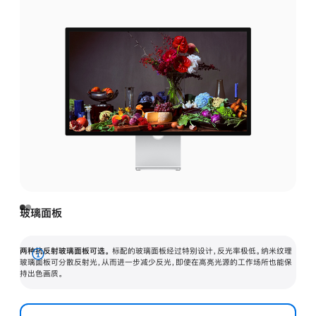
玻璃面板
两种抗反射玻璃面板可选。
标配的玻璃面板经过特别设计，反光率极低。纳米纹理
展
玻璃面板可分散反射光，从而进一步减少反光，即使在高亮光源的工作场所也能保
持出色画质。
开