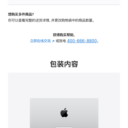
可
调
想购买多件商品？
倾
你可以查看完整的送货详情，并更改购物袋中的商品数量。
斜
度
的
获得购买帮助，
支
立即在线交流
(在
或致电
400-666-8800
。
架
新
的
窗
分
口
包装内容
期
中
付
打
款
开)
选
项)