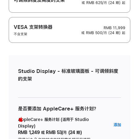
或 RMB 625/月 (24 期) 起
VESA 支架转换器
RMB 11,999
或 RMB 500/月 (24 期) 起
不含支架
Studio Display - 标准玻璃面板 - 可调倾斜度
的支架
是否要添加 AppleCare+ 服务计划？
AppleCare+ 服务计划 (适用于 Studio
AppleC
添加
Display)
服
RMB 1,249
或
RMB 53/月 (24 期)