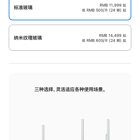
RMB 11,999
起
标准玻璃
或 RMB 500/月 (24 期) 起
RMB 14,499
起
纳米纹理玻璃
或 RMB 605/月 (24 期) 起
三种选择，灵活适应各种使用场景。
标