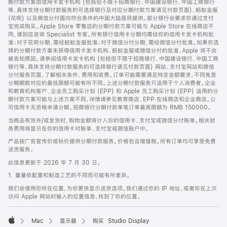
期付款方案由信用卡发卡机构 (包括但不限于招商银行、中国建设银行、中国工商银行
等，具体支持分期付款服务的可选择银行及对应分期付款方案请见付款页面)、蚂蚁金服
(花呗) 以及微信分付面向符合条件的中国大陆居民提供。部分银行会要求你通过支付
宝完成购买。Apple Store 零售店的分期付款方案可能与 Apple Store 在线商店不
同，请到店咨询 Specialist 专家。所有银行信用卡分期均需经你的信用卡发卡机构批
准；对于花呗分期，需经蚂蚁金服批准；对于微信分付分期，需经微信分付批准。如果你选
择的分期付款方案未获得信用卡发卡机构、蚂蚁金服或微信分付的批准，Apple 将不会
被告知原因。请参阅信用卡发卡机构 (包括但不限于招商银行、中国建设银行、中国工商
银行等，具体支持分期付款服务的可选择银行请见付款页面) 网站、支付宝网站和微信
分付服务页面，了解相关条件、费用和收费。订单可能需要满足特定金额要求，不同免息
分期期数对应的最低限额可能有所不同。上述分期付款服务只适用于个人消费者。企业
和教育机构客户、企业员工购买计划 (EPP) 和 Apple 员工购买计划 (EPP) 适用的分
期付款方案可能与上述方案不同，详情请参见教育商店、EPP 在线商店和企业商店。公
司信用卡无资格申请分期。招商银行分期付款单笔订单最高限额为 RMB 150000。
当商品有货并/或发货时，购物金额将计入你的信用卡、支付宝或微信分付账单。相关财
务费用将显示在你的信用卡对账单、支付宝或微信账户中。
产品按广告宣传价或标价提供分期付款服务。价格包含增值税。所有订单均可享受免费
送货服务。
此信息更新于 2026 年 7 月 30 日。
1. 重量依配置和制造工艺的不同而可能有所差异。
我们会使用你所在位置，为你更快显示送货选项。我们通过你的 IP 地址，或者你在上次
访问 Apple 网站时输入的位置信息，找到了你的位置。
Mac
显示器
购买 Studio Display