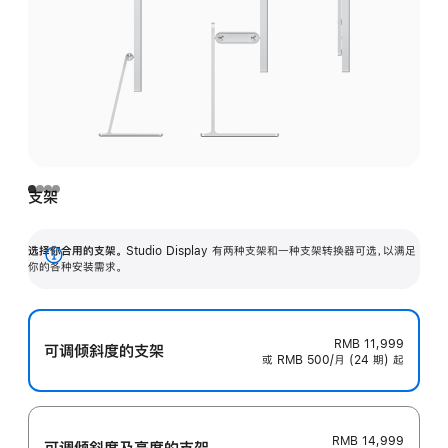
支架
选择你合用的支架。
Studio Display 有两种支架和一种支架转换器可选，以满足
展
你的各种安装需求。
开
RMB 11,999
可调倾斜度的支架
或 RMB 500/月 (24 期) 起
RMB 14,999
可调倾斜度及高‍度的支‍架