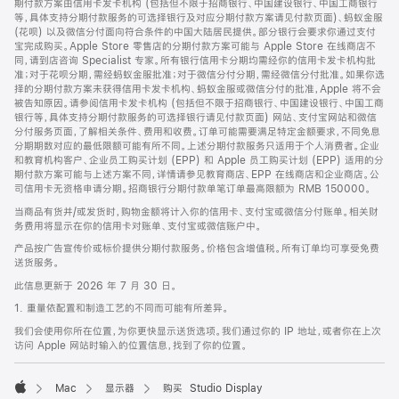
期付款方案由信用卡发卡机构 (包括但不限于招商银行、中国建设银行、中国工商银行
等，具体支持分期付款服务的可选择银行及对应分期付款方案请见付款页面)、蚂蚁金服
(花呗) 以及微信分付面向符合条件的中国大陆居民提供。部分银行会要求你通过支付
宝完成购买。Apple Store 零售店的分期付款方案可能与 Apple Store 在线商店不
同，请到店咨询 Specialist 专家。所有银行信用卡分期均需经你的信用卡发卡机构批
准；对于花呗分期，需经蚂蚁金服批准；对于微信分付分期，需经微信分付批准。如果你选
择的分期付款方案未获得信用卡发卡机构、蚂蚁金服或微信分付的批准，Apple 将不会
被告知原因。请参阅信用卡发卡机构 (包括但不限于招商银行、中国建设银行、中国工商
银行等，具体支持分期付款服务的可选择银行请见付款页面) 网站、支付宝网站和微信
分付服务页面，了解相关条件、费用和收费。订单可能需要满足特定金额要求，不同免息
分期期数对应的最低限额可能有所不同。上述分期付款服务只适用于个人消费者。企业
和教育机构客户、企业员工购买计划 (EPP) 和 Apple 员工购买计划 (EPP) 适用的分
期付款方案可能与上述方案不同，详情请参见教育商店、EPP 在线商店和企业商店。公
司信用卡无资格申请分期。招商银行分期付款单笔订单最高限额为 RMB 150000。
当商品有货并/或发货时，购物金额将计入你的信用卡、支付宝或微信分付账单。相关财
务费用将显示在你的信用卡对账单、支付宝或微信账户中。
产品按广告宣传价或标价提供分期付款服务。价格包含增值税。所有订单均可享受免费
送货服务。
此信息更新于 2026 年 7 月 30 日。
1. 重量依配置和制造工艺的不同而可能有所差异。
我们会使用你所在位置，为你更快显示送货选项。我们通过你的 IP 地址，或者你在上次
访问 Apple 网站时输入的位置信息，找到了你的位置。
Mac
显示器
购买 Studio Display