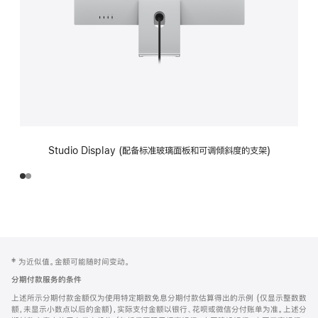
Studio Display (配备标准玻璃面板和可调倾斜度的支架)
网
脚
‡ 为近似值。金额可能随时间变动。
注
页
分期付款服务的条件
页
上述所示分期付款金额仅为使用特定期数免息分期付款估算得出的示例 (仅显示整数数
脚
额，未显示小数点以后的金额)，实际支付金额以银行、花呗或微信分付账单为准。上述分