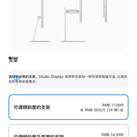
支架
选择你合用的支架。
Studio Display 有两种支架和一种支架转换器可选，以满足
展
你的各种安装需求。
开
RMB 11,999
可调倾斜度的支架
或 RMB 500/月 (24 期) 起
RMB 14,999
可调倾斜度及高‍度的支‍架