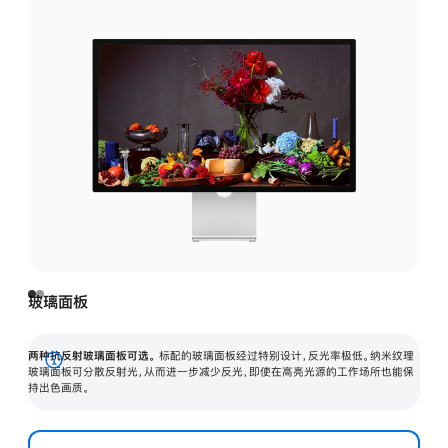
玻璃面板
两种抗反射玻璃面板可选。
标配的玻璃面板经过特别设计，反光率极低。纳米纹理
展
玻璃面板可分散反射光，从而进一步减少反光，即使在高亮光源的工作场所也能保
持出色画质。
开