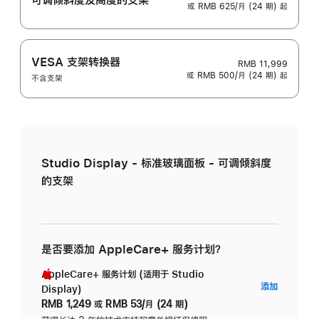
或 RMB 625/月 (24 期) 起
VESA 支架转换器
RMB 11,999
或 RMB 500/月 (24 期) 起
不含支架
Studio Display - 标准玻璃面板 - 可调倾斜度
的支架
是否要添加 AppleCare+ 服务计划？
AppleCare+ 服务计划 (适用于 Studio
AppleC
添加
Display)
服
RMB 1,249
或
RMB 53/月 (24 期)