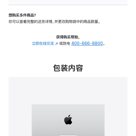
可
调
想购买多件商品？
倾
你可以查看完整的送货详情，并更改购物袋中的商品数量。
斜
度
的
获得购买帮助，
支
立即在线交流
(在
或致电
400-666-8800
。
架
新
的
窗
分
口
包装内容
期
中
付
打
款
开)
选
项)