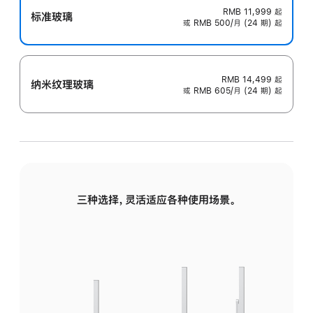
RMB 11,999
起
标准玻璃
或 RMB 500/月 (24 期) 起
RMB 14,499
起
纳米纹理玻璃
或 RMB 605/月 (24 期) 起
三种选择，灵活适应各种使用场景。
标