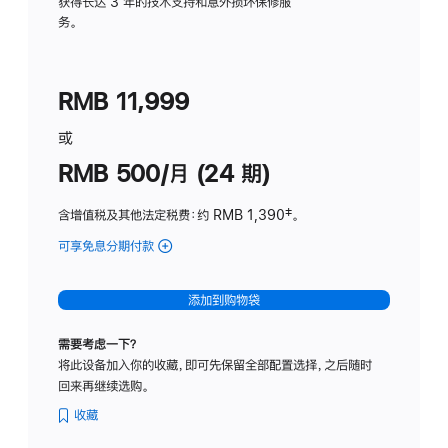
务
获得长达 3 年的技术支持和意外损坏保修服
务。
计
划
(适
RMB 11,999
用
于
或
Studio
RMB 500/月 (24 期)
Display
含增值税及其他法定税费
：约 RMB 1,390
脚
‡。
注
可享免息分期付款
(Studio
Display
-
添加到购物袋
标
准
需要考虑一下？
玻
将此设备加入你的收藏，即可先保留全部配置选择，之后随时
璃
回来再继续选购。
面
板
收藏
-