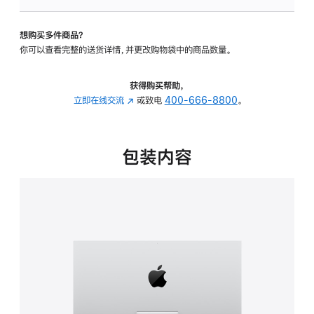
可
调
想购买多件商品？
倾
你可以查看完整的送货详情，并更改购物袋中的商品数量。
斜
度
的
获得购买帮助，
支
立即在线交流
(在
或致电
400-666-8800
。
架
新
的
窗
分
口
包装内容
期
中
付
打
款
开)
选
项)