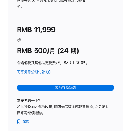
务
获得长达 3 年的技术支持和意外损坏保修服
务。
计
划
(适
RMB 11,999
用
于
或
Studio
RMB 500/月 (24 期)
Display
含增值税及其他法定税费
：约 RMB 1,390
脚
‡。
注
可享免息分期付款
(Studio
Display
-
添加到购物袋
标
准
需要考虑一下？
玻
将此设备加入你的收藏，即可先保留全部配置选择，之后随时
璃
回来再继续选购。
面
板
收藏
-