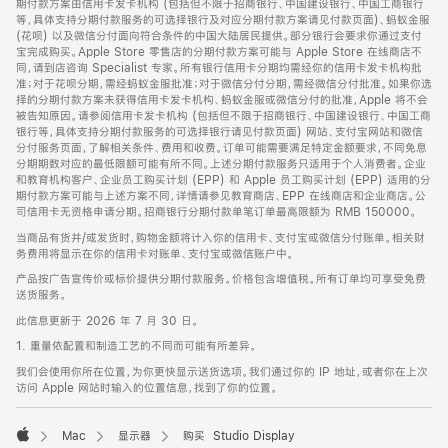
期付款方案由信用卡发卡机构 (包括但不限于招商银行、中国建设银行、中国工商银行
等，具体支持分期付款服务的可选择银行及对应分期付款方案请见付款页面)、蚂蚁金服
(花呗) 以及微信分付面向符合条件的中国大陆居民提供。部分银行会要求你通过支付
宝完成购买。Apple Store 零售店的分期付款方案可能与 Apple Store 在线商店不
同，请到店咨询 Specialist 专家。所有银行信用卡分期均需经你的信用卡发卡机构批
准；对于花呗分期，需经蚂蚁金服批准；对于微信分付分期，需经微信分付批准。如果你选
择的分期付款方案未获得信用卡发卡机构、蚂蚁金服或微信分付的批准，Apple 将不会
被告知原因。请参阅信用卡发卡机构 (包括但不限于招商银行、中国建设银行、中国工商
银行等，具体支持分期付款服务的可选择银行请见付款页面) 网站、支付宝网站和微信
分付服务页面，了解相关条件、费用和收费。订单可能需要满足特定金额要求，不同免息
分期期数对应的最低限额可能有所不同。上述分期付款服务只适用于个人消费者。企业
和教育机构客户、企业员工购买计划 (EPP) 和 Apple 员工购买计划 (EPP) 适用的分
期付款方案可能与上述方案不同，详情请参见教育商店、EPP 在线商店和企业商店。公
司信用卡无资格申请分期。招商银行分期付款单笔订单最高限额为 RMB 150000。
当商品有货并/或发货时，购物金额将计入你的信用卡、支付宝或微信分付账单。相关财
务费用将显示在你的信用卡对账单、支付宝或微信账户中。
产品按广告宣传价或标价提供分期付款服务。价格包含增值税。所有订单均可享受免费
送货服务。
此信息更新于 2026 年 7 月 30 日。
1. 重量依配置和制造工艺的不同而可能有所差异。
我们会使用你所在位置，为你更快显示送货选项。我们通过你的 IP 地址，或者你在上次
访问 Apple 网站时输入的位置信息，找到了你的位置。
Mac
显示器
购买 Studio Display