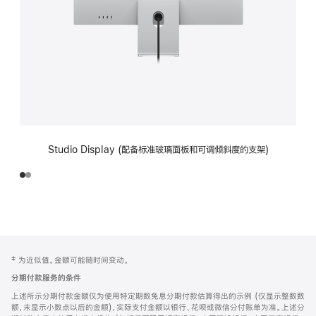
Studio Display (配备标准玻璃面板和可调倾斜度的支架)
网
脚
‡ 为近似值。金额可能随时间变动。
注
页
分期付款服务的条件
页
上述所示分期付款金额仅为使用特定期数免息分期付款估算得出的示例 (仅显示整数数
脚
额，未显示小数点以后的金额)，实际支付金额以银行、花呗或微信分付账单为准。上述分