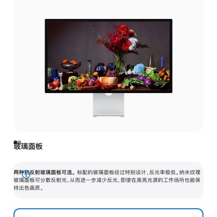
玻璃面板
两种抗反射玻璃面板可选。
标配的玻璃面板经过特别设计，反光率极低。纳米纹理
展
玻璃面板可分散反射光，从而进一步减少反光，即使在高亮光源的工作场所也能保
持出色画质。
开