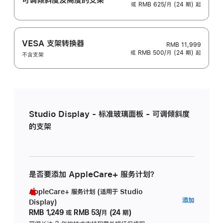
或 RMB 625/月 (24 期) 起
VESA 支架转换器
RMB 11,999
或 RMB 500/月 (24 期) 起
不含支架
Studio Display - 标准玻璃面板 - 可调倾斜度
的支架
是否要添加 AppleCare+ 服务计划？
AppleCare+ 服务计划 (适用于 Studio
AppleC
添加
Display)
服
RMB 1,249
或
RMB 53/月 (24 期)