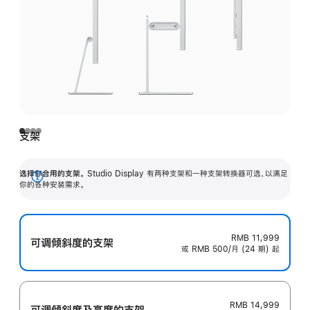
支架
选择你合用的支架。
Studio Display 有两种支架和一种支架转换器可选，以满足
展
你的各种安装需求。
开
RMB 11,999
可调倾斜度的支架
或 RMB 500/月 (24 期) 起
RMB 14,999
可调倾斜度及高‍度的支‍架