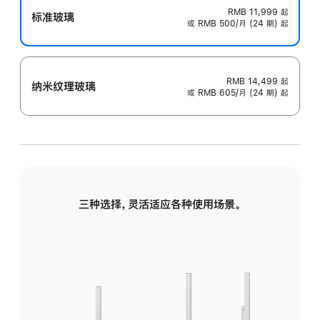
RMB 11,999
起
标准玻璃
或 RMB 500/月 (24 期) 起
RMB 14,499
起
纳米纹理玻璃
或 RMB 605/月 (24 期) 起
三种选择，灵活适应各种使用场景。
标