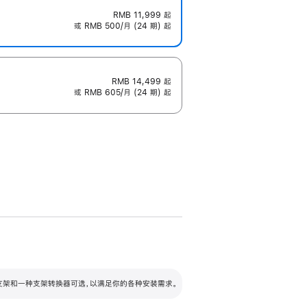
RMB 11,999
起
或 RMB 500/月 (24 期) 起
RMB 14,499
起
或 RMB 605/月 (24 期) 起
配可调倾斜度及高度的支架，额外增加 105
VESA 支架转换器
 有两种支架和一种支架转换器可选，以满足你的各种安装需求。
毫米的高度调节范围。
容的支架 (未随附)