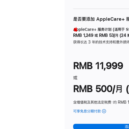
是否要添加 AppleCare+
AppleCare+ 服务计划 (适用于 Stu
RMB 1,249
或
RMB 53/月 (24 
获得长达 3 年的技术支持和意外损
RMB 11,999
或
RMB 500/月 (
含增值税及其他法定税费
：约 RMB 
可享免息分期付款
(Studio
Display
-
添