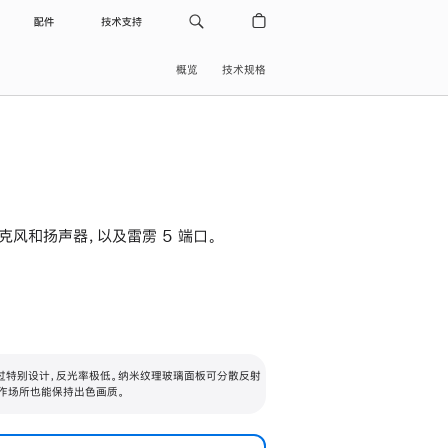
配件
技术支持
概览
技术规格
级麦克风和扬声器，以及雷雳 5 端口。
过特别设计，反光率极低。纳米纹理玻璃面板可分散反射
作场所也能保持出色画质。