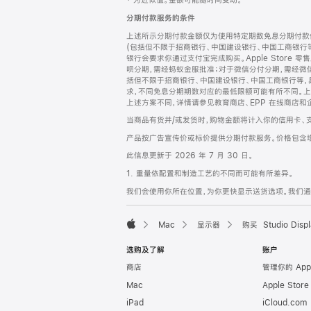
‡ 为近似值。金额可能随时间变动。
注
页
分期付款服务的条件
页
上述所示分期付款金额仅为使用特定期数免息分期付款估
脚
(包括但不限于招商银行、中国建设银行、中国工商银行
银行会要求你通过支付宝完成购买。Apple Store 零
呗分期，需经蚂蚁金服批准；对于微信分付分期，需经微信
括但不限于招商银行、中国建设银行、中国工商银行等，
求，不同免息分期期数对应的最低限额可能有所不同。上述分
上述方案不同，详情请参见教育商店、EPP 在线商店和
当商品有货并/或发货时，购物金额将计入你的信用卡、
产品按广告宣传价或标价提供分期付款服务。价格包含
此信息更新于 2026 年 7 月 30 日。
1. 重量依配置和制造工艺的不同而可能有所差异。
我们会使用你所在位置，为你更快显示送货选项。我们通过你
Mac
显示器
购买 Studio Displ
Apple
选购及了解
账户
商店
管理你的 App
Mac
Apple Stor
iPad
iCloud.com