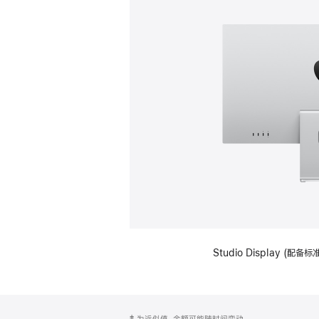
Studio Display (
网
脚