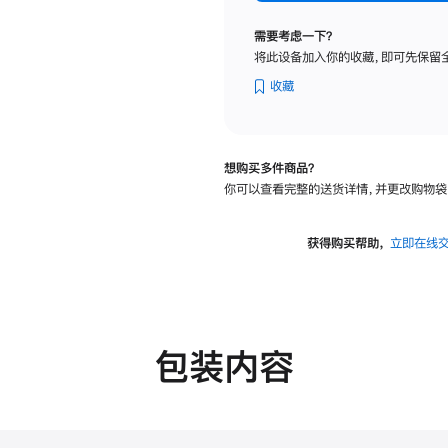
标
准
需要考虑一下？
玻
将此设备加入你的收藏，即可先保留
璃
面
收藏
板
-
可
想购买多件商品？
调
你可以查看完整的送货详情，并更改购物袋
倾
斜
度
获得购买帮助，
立即在线
的
支
架
的
分
包装内容
期
付
款
选
项)