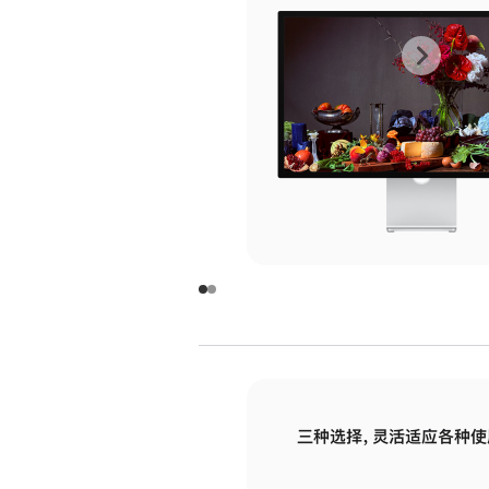
上
下
一
一
张
张
图
图
库
库
图
图
片
片
-
-
玻
玻
璃
璃
三种选择，灵活适应各种使
面
面
板
板