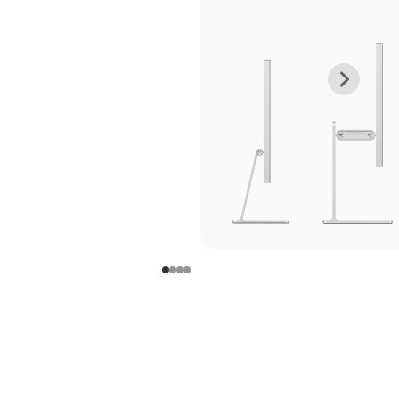
上
下
一
一
张
张
图
图
库
库
图
图
片
片
-
-
支
支
架
架