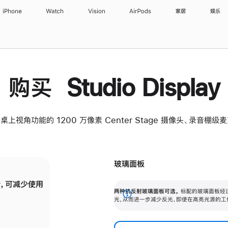
iPhone
Watch
Vision
AirPods
家居
娱乐
购买 Studio Display
桌上视角功能的 1200 万像素 Center Stage 摄像头、录音棚
玻璃面板
，可减少使用
纳米纹理玻璃面板可进一步减少反光，即使在
两种抗反射玻璃面板可选。
标配的玻璃面板经
。
有高亮光源的场所使用，也能保持出色画质。
展
光，从而进一步减少反光，即使在高亮光源的工
开