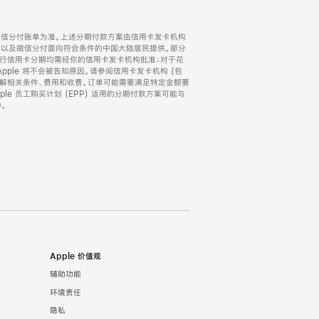
微信分付账单为准。上述分期付款方案由信用卡发卡机构
) 以及微信分付面向符合条件的中国大陆居民提供。部分
家。所有银行信用卡分期均需经你的信用卡发卡机构批准；对于花
ple 将不会被告知原因。请参阅信用卡发卡机构 (包
了解相关条件、费用和收费。订单可能需要满足特定金额要
e 员工购买计划 (EPP) 适用的分期付款方案可能与
。
Apple 价值观
辅助功能
环境责任
隐私