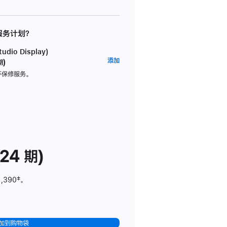
 服务计划？
dio Display)
AppleCare+
添加
期)
服
坏保修服务。
务
计
划
(适
用
于
24 期)
Studio
Display)
1,390
脚
‡。
注
加到购物袋