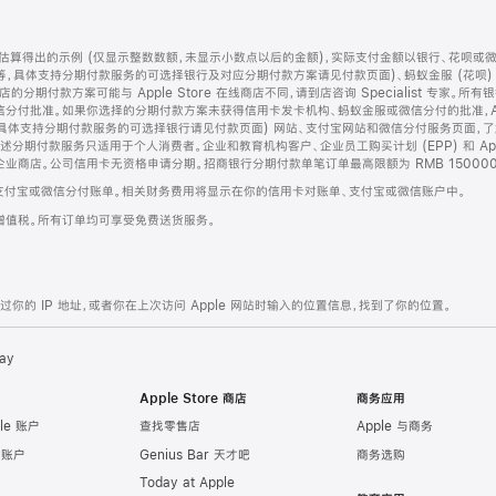
算得出的示例 (仅显示整数数额，未显示小数点以后的金额)，实际支付金额以银行、花呗或
等，具体支持分期付款服务的可选择银行及对应分期付款方案请见付款页面)、蚂蚁金服 (花呗
售店的分期付款方案可能与 Apple Store 在线商店不同，请到店咨询 Specialist 专
分付批准。如果你选择的分期付款方案未获得信用卡发卡机构、蚂蚁金服或微信分付的批准，Ap
具体支持分期付款服务的可选择银行请见付款页面) 网站、支付宝网站和微信分付服务页面，
期付款服务只适用于个人消费者。企业和教育机构客户、企业员工购买计划 (EPP) 和 Appl
企业商店。公司信用卡无资格申请分期。招商银行分期付款单笔订单最高限额为 RMB 150000
支付宝或微信分付账单。相关财务费用将显示在你的信用卡对账单、支付宝或微信账户中。
增值税。所有订单均可享受免费送货服务。
的 IP 地址，或者你在上次访问 Apple 网站时输入的位置信息，找到了你的位置。
ay
Apple Store 商店
商务应用
le 账户
查找零售店
Apple 与商务
e 账户
Genius Bar 天才吧
商务选购
Today at Apple