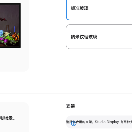
标准玻璃
纳米纹理玻璃
支架
用场景。
标配可调倾斜度的支架，提供 30 度的倾斜度
选
选择你合用的支架。
Studio Display
调节范围。
展