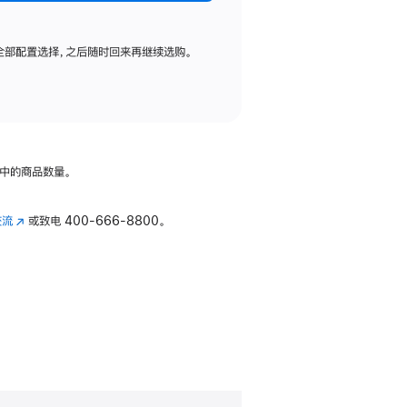
全部配置选择，之后随时回来再继续选购。
中的商品数量。
交流
(在
或致电
400-666-8800。
新
窗
口
中
打
开)