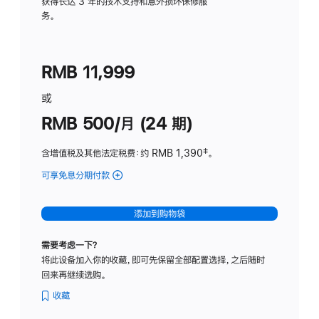
务
获得长达 3 年的技术支持和意外损坏保修服
务。
计
划
(适
RMB 11,999
用
于
或
Studio
RMB 500/月 (24 期)
Display
含增值税及其他法定税费
：约 RMB 1,390
脚
‡。
注
可享免息分期付款
(Studio
Display
-
添加到购物袋
标
准
需要考虑一下？
玻
将此设备加入你的收藏，即可先保留全部配置选择，之后随时
璃
回来再继续选购。
面
板
收藏
-