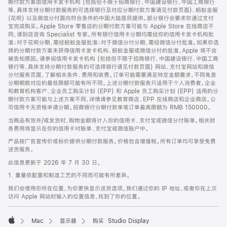
期付款方案由信用卡发卡机构 (包括但不限于招商银行、中国建设银行、中国工商银行
等，具体支持分期付款服务的可选择银行及对应分期付款方案请见付款页面)、蚂蚁金服
(花呗) 以及微信分付面向符合条件的中国大陆居民提供。部分银行会要求你通过支付
宝完成购买。Apple Store 零售店的分期付款方案可能与 Apple Store 在线商店不
同，请到店咨询 Specialist 专家。所有银行信用卡分期均需经你的信用卡发卡机构批
准；对于花呗分期，需经蚂蚁金服批准；对于微信分付分期，需经微信分付批准。如果你选
择的分期付款方案未获得信用卡发卡机构、蚂蚁金服或微信分付的批准，Apple 将不会
被告知原因。请参阅信用卡发卡机构 (包括但不限于招商银行、中国建设银行、中国工商
银行等，具体支持分期付款服务的可选择银行请见付款页面) 网站、支付宝网站和微信
分付服务页面，了解相关条件、费用和收费。订单可能需要满足特定金额要求，不同免息
分期期数对应的最低限额可能有所不同。上述分期付款服务只适用于个人消费者。企业
和教育机构客户、企业员工购买计划 (EPP) 和 Apple 员工购买计划 (EPP) 适用的分
期付款方案可能与上述方案不同，详情请参见教育商店、EPP 在线商店和企业商店。公
司信用卡无资格申请分期。招商银行分期付款单笔订单最高限额为 RMB 150000。
当商品有货并/或发货时，购物金额将计入你的信用卡、支付宝或微信分付账单。相关财
务费用将显示在你的信用卡对账单、支付宝或微信账户中。
产品按广告宣传价或标价提供分期付款服务。价格包含增值税。所有订单均可享受免费
送货服务。
此信息更新于 2026 年 7 月 30 日。
1. 重量依配置和制造工艺的不同而可能有所差异。
我们会使用你所在位置，为你更快显示送货选项。我们通过你的 IP 地址，或者你在上次
访问 Apple 网站时输入的位置信息，找到了你的位置。
Mac
显示器
购买 Studio Display