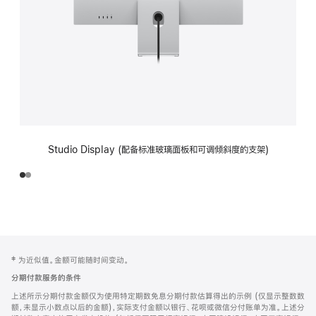
Studio Display (配备标准玻璃面板和可调倾斜度的支架)
网
脚
‡ 为近似值。金额可能随时间变动。
注
页
分期付款服务的条件
页
上述所示分期付款金额仅为使用特定期数免息分期付款估算得出的示例 (仅显示整数数
脚
额，未显示小数点以后的金额)，实际支付金额以银行、花呗或微信分付账单为准。上述分