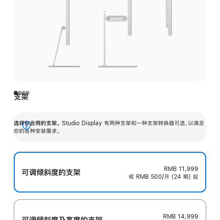
支架
选择你合用的支架。
Studio Display 有两种支架和一种支架转换器可选，以满足
展
你的各种安装需求。
开
RMB 11,999
可调倾斜度的支架
或 RMB 500/月 (24 期) 起
RMB 14,999
可调倾斜度及高‍度的支‍架