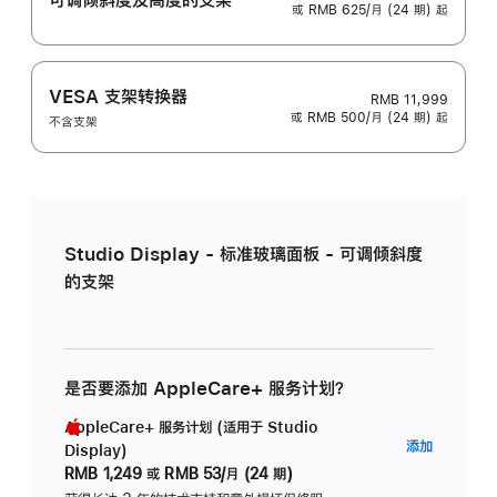
或 RMB 625/月 (24 期) 起
VESA 支架转换器
RMB 11,999
或 RMB 500/月 (24 期) 起
不含支架
Studio Display - 标准玻璃面板 - 可调倾斜度
的支架
是否要添加 AppleCare+ 服务计划？
AppleCare+ 服务计划 (适用于 Studio
AppleC
添加
Display)
服
RMB 1,249
或
RMB 53/月 (24 期)