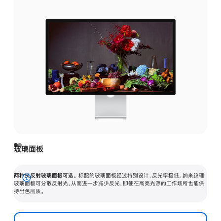
玻璃面板
两种抗反射玻璃面板可选。
标配的玻璃面板经过特别设计，反光率极低。纳米纹理
展
玻璃面板可分散反射光，从而进一步减少反光，即使在高亮光源的工作场所也能保
持出色画质。
开