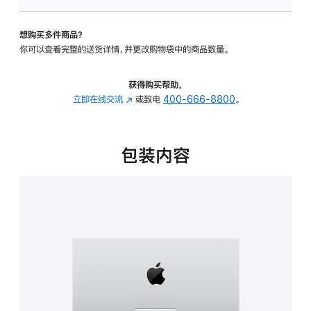
可
调
想购买多件商品？
倾
你可以查看完整的送货详情，并更改购物袋中的商品数量。
斜
度
的
获得购买帮助，
支
立即在线交流
(在
或致电
400-666-8800
。
架
新
的
窗
分
口
包装内容
期
中
付
打
款
开)
选
项)