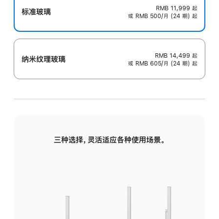
RMB 11,999
起
标准玻璃
或 RMB 500/月 (24 期) 起
RMB 14,499
起
纳米纹理玻璃
或 RMB 605/月 (24 期) 起
三种选择，灵活适应各种使用场景。
标