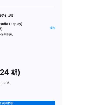
 服务计划？
dio Display)
AppleCare+
添加
期)
服
坏保修服务。
务
计
划
(适
用
于
24 期)
Studio
Display)
1,390
脚
‡。
注
加到购物袋