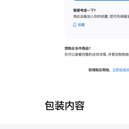
标
准
需要考虑一下？
玻
将此设备加入你的收藏，即可先保留
璃
面
收藏
板
-
可
想购买多件商品？
调
你可以查看完整的送货详情，并更改购物袋
倾
斜
度
获得购买帮助，
立即在线
的
支
架
的
分
包装内容
期
付
款
选
项)