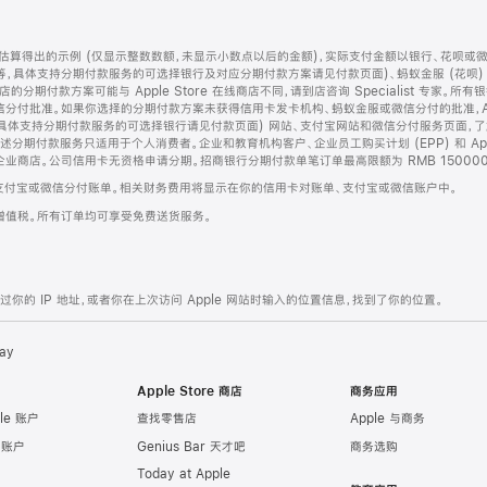
算得出的示例 (仅显示整数数额，未显示小数点以后的金额)，实际支付金额以银行、花呗或
等，具体支持分期付款服务的可选择银行及对应分期付款方案请见付款页面)、蚂蚁金服 (花呗
售店的分期付款方案可能与 Apple Store 在线商店不同，请到店咨询 Specialist 专
分付批准。如果你选择的分期付款方案未获得信用卡发卡机构、蚂蚁金服或微信分付的批准，Ap
具体支持分期付款服务的可选择银行请见付款页面) 网站、支付宝网站和微信分付服务页面，
期付款服务只适用于个人消费者。企业和教育机构客户、企业员工购买计划 (EPP) 和 Appl
企业商店。公司信用卡无资格申请分期。招商银行分期付款单笔订单最高限额为 RMB 150000
支付宝或微信分付账单。相关财务费用将显示在你的信用卡对账单、支付宝或微信账户中。
增值税。所有订单均可享受免费送货服务。
的 IP 地址，或者你在上次访问 Apple 网站时输入的位置信息，找到了你的位置。
ay
Apple Store 商店
商务应用
le 账户
查找零售店
Apple 与商务
e 账户
Genius Bar 天才吧
商务选购
Today at Apple