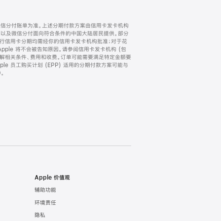
微信分付账单为准。上述分期付款方案由信用卡发卡机构
) 以及微信分付面向符合条件的中国大陆居民提供。部分
家。所有银行信用卡分期均需经你的信用卡发卡机构批准；对于花
ple 将不会被告知原因。请参阅信用卡发卡机构 (包
了解相关条件、费用和收费。订单可能需要满足特定金额要
e 员工购买计划 (EPP) 适用的分期付款方案可能与
。
Apple 价值观
辅助功能
环境责任
隐私