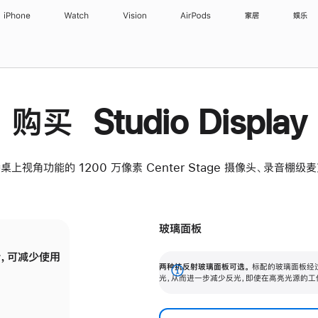
iPhone
Watch
Vision
AirPods
家居
娱乐
购买 Studio Display
桌上视角功能的 1200 万像素 Center Stage 摄像头、录音棚
玻璃面板
，可减少使用
纳米纹理玻璃面板可进一步减少反光，即使在
两种抗反射玻璃面板可选。
标配的玻璃面板经
。
有高亮光源的场所使用，也能保持出色画质。
展
光，从而进一步减少反光，即使在高亮光源的工
开