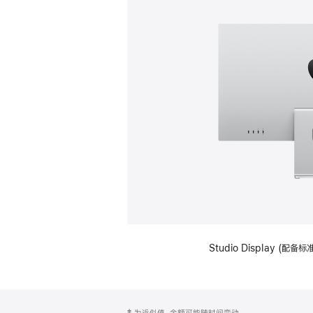
Studio Display (
网
脚