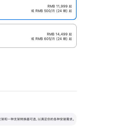
RMB 11,999
起
或 RMB 500/月 (24 期) 起
RMB 14,499
起
或 RMB 605/月 (24 期) 起
配可调倾斜度及高度的支架，额外增加 105
VESA 支架转换器
 有两种支架和一种支架转换器可选，以满足你的各种安装需求。
毫米的高度调节范围。
容的支架 (未随附)