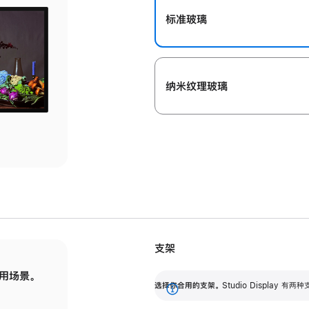
标准玻璃
纳米纹理玻璃
支架
用场景。
标配可调倾斜度的支架，提供 30 度的倾斜度
选
选择你合用的支架。
Studio Display
调节范围。
展