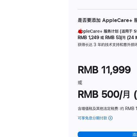
是否要添加 AppleCare+
AppleCare+ 服务计划 (适用于 Stu
RMB 1,249
或
RMB 53/月 (24 
获得长达 3 年的技术支持和意外损
RMB 11,999
或
RMB 500/月 (
含增值税及其他法定税费
：约 RMB 
可享免息分期付款
(Studio
Display
-
添