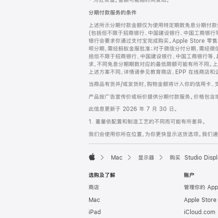
‡ 为近似值。金额可能随时间变动。
注
页
分期付款服务的条件
页
上述所示分期付款金额仅为使用特定期数免息分期付款估
脚
(包括但不限于招商银行、中国建设银行、中国工商银行
银行会要求你通过支付宝完成购买。Apple Store 零
呗分期，需经蚂蚁金服批准；对于微信分付分期，需经微信
括但不限于招商银行、中国建设银行、中国工商银行等，
求，不同免息分期期数对应的最低限额可能有所不同。上述分
上述方案不同，详情请参见教育商店、EPP 在线商店和
当商品有货并/或发货时，购物金额将计入你的信用卡、
产品按广告宣传价或标价提供分期付款服务。价格包含
此信息更新于 2026 年 7 月 30 日。
1. 重量依配置和制造工艺的不同而可能有所差异。
我们会使用你所在位置，为你更快显示送货选项。我们通过你
Mac
显示器
购买 Studio Displ
Apple
选购及了解
账户
商店
管理你的 App
Mac
Apple Stor
iPad
iCloud.com