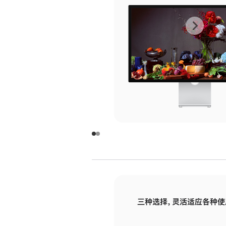
上
下
一
一
张
张
图
图
库
库
图
图
片
片
-
-
玻
玻
璃
璃
三种选择，灵活适应各种使
面
面
板
板