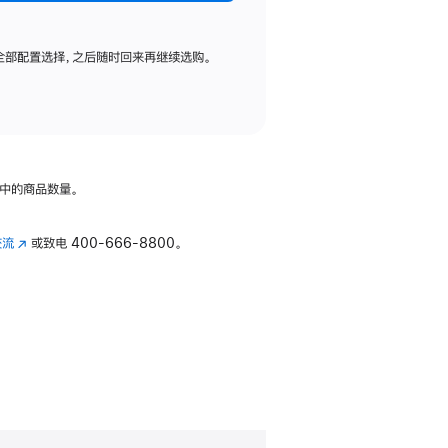
全部配置选择，之后随时回来再继续选购。
中的商品数量。
交流
(在
或致电
400-666-8800。
新
窗
口
中
打
开)