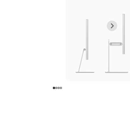
上
下
一
一
张
张
图
图
库
库
图
图
片
片
-
-
支
支
架
架