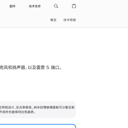
配件
技术支持
概览
技术规格
级麦克风和扬声器，以及雷雳 5 端口。
过特别设计，反光率极低。纳米纹理玻璃面板可分散反射
作场所也能保持出色画质。