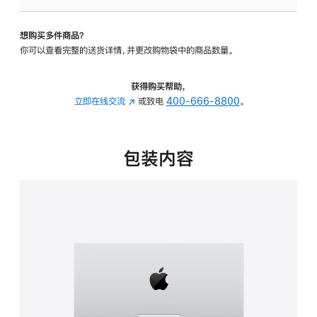
可
调
想购买多件商品？
倾
你可以查看完整的送货详情，并更改购物袋中的商品数量。
斜
度
的
获得购买帮助，
支
立即在线交流
(在
或致电
400-666-8800
。
架
新
的
窗
分
口
包装内容
期
中
付
打
款
开)
选
项)