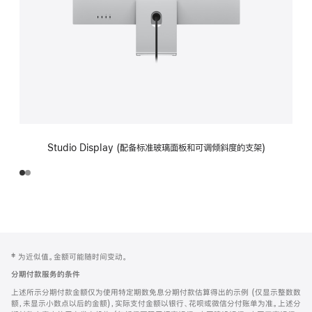
Studio Display (配备标准玻璃面板和可调倾斜度的支架)
网
脚
‡ 为近似值。金额可能随时间变动。
注
页
分期付款服务的条件
页
上述所示分期付款金额仅为使用特定期数免息分期付款估算得出的示例 (仅显示整数数
脚
额，未显示小数点以后的金额)，实际支付金额以银行、花呗或微信分付账单为准。上述分