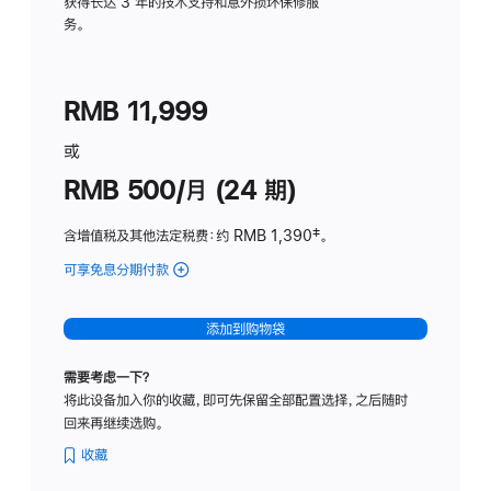
务
获得长达 3 年的技术支持和意外损坏保修服
务。
计
划
(适
RMB 11,999
用
于
或
Studio
RMB 500/月 (24 期)
Display
含增值税及其他法定税费
：约 RMB 1,390
脚
‡。
注
可享免息分期付款
(Studio
Display
-
添加到购物袋
标
准
需要考虑一下？
玻
将此设备加入你的收藏，即可先保留全部配置选择，之后随时
璃
回来再继续选购。
面
板
收藏
-