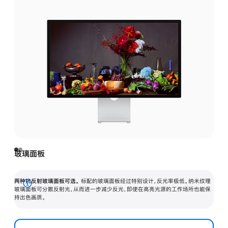
玻璃面板
两种抗反射玻璃面板可选。
标配的玻璃面板经过特别设计，反光率极低。纳米纹理
展
玻璃面板可分散反射光，从而进一步减少反光，即使在高亮光源的工作场所也能保
持出色画质。
开