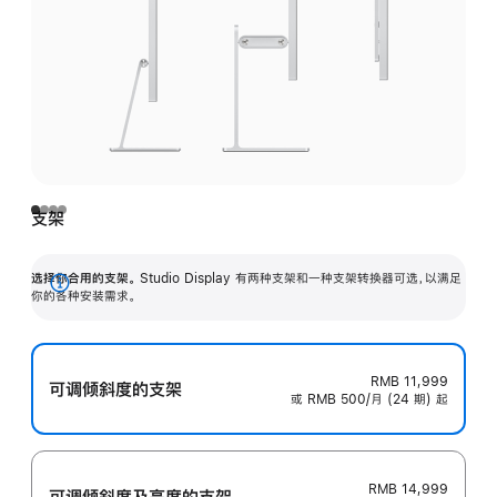
支架
选择你合用的支架。
Studio Display 有两种支架和一种支架转换器可选，以满足
展
你的各种安装需求。
开
RMB 11,999
可调倾斜度的支架
或 RMB 500/月 (24 期) 起
RMB 14,999
可调倾斜度及高‍度的支‍架