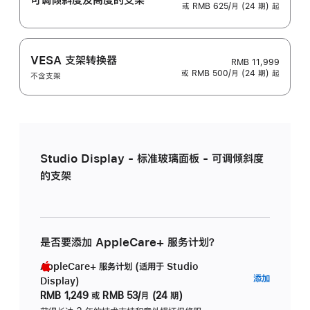
或 RMB 625/月 (24 期) 起
VESA 支架转换器
RMB 11,999
或 RMB 500/月 (24 期) 起
不含支架
Studio Display - 标准玻璃面板 - 可调倾斜度
的支架
是否要添加 AppleCare+ 服务计划？
AppleCare+ 服务计划 (适用于 Studio
AppleC
添加
Display)
服
RMB 1,249
或
RMB 53/月 (24 期)