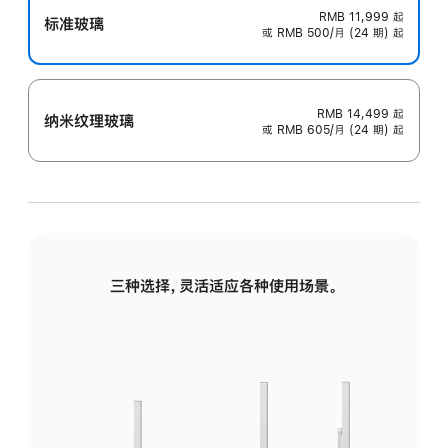
RMB 11,999
起
标准玻璃
或 RMB 500/月 (24 期) 起
RMB 14,499
起
纳米纹理玻璃
或 RMB 605/月 (24 期) 起
三种选择，灵活适应各种使用场景。
标