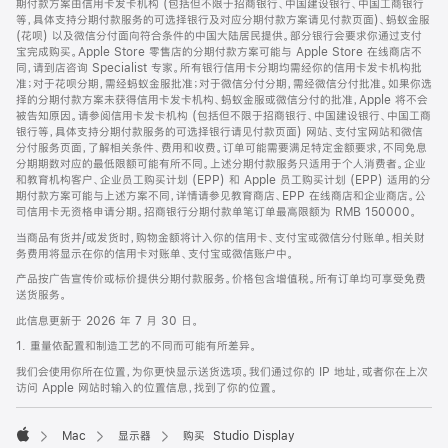
期付款方案由信用卡发卡机构 (包括但不限于招商银行、中国建设银行、中国工商银行
等，具体支持分期付款服务的可选择银行及对应分期付款方案请见付款页面)、蚂蚁金服
(花呗) 以及微信分付面向符合条件的中国大陆居民提供。部分银行会要求你通过支付
宝完成购买。Apple Store 零售店的分期付款方案可能与 Apple Store 在线商店不
同，请到店咨询 Specialist 专家。所有银行信用卡分期均需经你的信用卡发卡机构批
准；对于花呗分期，需经蚂蚁金服批准；对于微信分付分期，需经微信分付批准。如果你选
择的分期付款方案未获得信用卡发卡机构、蚂蚁金服或微信分付的批准，Apple 将不会
被告知原因。请参阅信用卡发卡机构 (包括但不限于招商银行、中国建设银行、中国工商
银行等，具体支持分期付款服务的可选择银行请见付款页面) 网站、支付宝网站和微信
分付服务页面，了解相关条件、费用和收费。订单可能需要满足特定金额要求，不同免息
分期期数对应的最低限额可能有所不同。上述分期付款服务只适用于个人消费者。企业
和教育机构客户、企业员工购买计划 (EPP) 和 Apple 员工购买计划 (EPP) 适用的分
期付款方案可能与上述方案不同，详情请参见教育商店、EPP 在线商店和企业商店。公
司信用卡无资格申请分期。招商银行分期付款单笔订单最高限额为 RMB 150000。
当商品有货并/或发货时，购物金额将计入你的信用卡、支付宝或微信分付账单。相关财
务费用将显示在你的信用卡对账单、支付宝或微信账户中。
产品按广告宣传价或标价提供分期付款服务。价格包含增值税。所有订单均可享受免费
送货服务。
此信息更新于 2026 年 7 月 30 日。
1. 重量依配置和制造工艺的不同而可能有所差异。
我们会使用你所在位置，为你更快显示送货选项。我们通过你的 IP 地址，或者你在上次
访问 Apple 网站时输入的位置信息，找到了你的位置。
Mac
显示器
购买 Studio Display