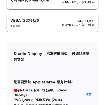
或 RMB 625/月 (24 期) 起
VESA 支架转换器
RMB 11,999
或 RMB 500/月 (24 期) 起
不含支架
Studio Display - 标准玻璃面板 - 可调倾斜度
的支架
是否要添加 AppleCare+ 服务计划？
AppleCare+ 服务计划 (适用于 Studio
AppleC
添加
Display)
服
RMB 1,249
或
RMB 53/月 (24 期)