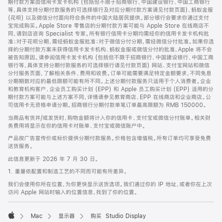
期付款方案由信用卡发卡机构 (包括但不限于招商银行、中国建设银行、中国工商银行
等，具体支持分期付款服务的可选择银行及对应分期付款方案请见付款页面)、蚂蚁金服
(花呗) 以及微信分付面向符合条件的中国大陆居民提供。部分银行会要求你通过支付
宝完成购买。Apple Store 零售店的分期付款方案可能与 Apple Store 在线商店不
同，请到店咨询 Specialist 专家。所有银行信用卡分期均需经你的信用卡发卡机构批
准；对于花呗分期，需经蚂蚁金服批准；对于微信分付分期，需经微信分付批准。如果你选
择的分期付款方案未获得信用卡发卡机构、蚂蚁金服或微信分付的批准，Apple 将不会
被告知原因。请参阅信用卡发卡机构 (包括但不限于招商银行、中国建设银行、中国工商
银行等，具体支持分期付款服务的可选择银行请见付款页面) 网站、支付宝网站和微信
分付服务页面，了解相关条件、费用和收费。订单可能需要满足特定金额要求，不同免息
分期期数对应的最低限额可能有所不同。上述分期付款服务只适用于个人消费者。企业
和教育机构客户、企业员工购买计划 (EPP) 和 Apple 员工购买计划 (EPP) 适用的分
期付款方案可能与上述方案不同，详情请参见教育商店、EPP 在线商店和企业商店。公
司信用卡无资格申请分期。招商银行分期付款单笔订单最高限额为 RMB 150000。
当商品有货并/或发货时，购物金额将计入你的信用卡、支付宝或微信分付账单。相关财
务费用将显示在你的信用卡对账单、支付宝或微信账户中。
产品按广告宣传价或标价提供分期付款服务。价格包含增值税。所有订单均可享受免费
送货服务。
此信息更新于 2026 年 7 月 30 日。
1. 重量依配置和制造工艺的不同而可能有所差异。
我们会使用你所在位置，为你更快显示送货选项。我们通过你的 IP 地址，或者你在上次
访问 Apple 网站时输入的位置信息，找到了你的位置。
Mac
显示器
购买 Studio Display