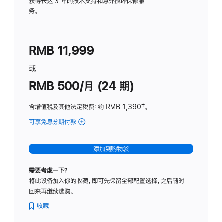
务
获得长达 3 年的技术支持和意外损坏保修服
务。
计
划
(适
RMB 11,999
用
于
或
Studio
RMB 500/月 (24 期)
Display
含增值税及其他法定税费
：约 RMB 1,390
脚
‡。
注
可享免息分期付款
(Studio
Display
-
添加到购物袋
标
准
需要考虑一下？
玻
将此设备加入你的收藏，即可先保留全部配置选择，之后随时
璃
回来再继续选购。
面
板
收藏
-