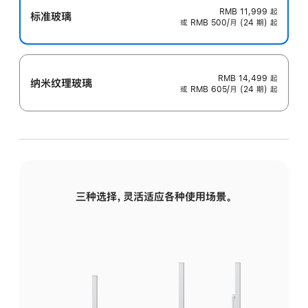
RMB 11,999
起
标准玻璃
或 RMB 500/月 (24 期) 起
RMB 14,499
起
纳米纹理玻璃
或 RMB 605/月 (24 期) 起
三种选择，灵活适应各种使用场景。
标