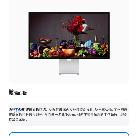
玻璃面板
两种抗反射玻璃面板可选。
标配的玻璃面板经过特别设计，反光率极低。纳米纹理
展
玻璃面板可分散反射光，从而进一步减少反光，即使在高亮光源的工作场所也能保
持出色画质。
开