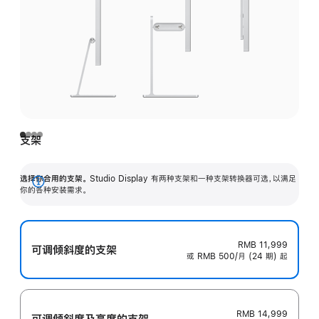
支架
选择你合用的支架。
Studio Display 有两种支架和一种支架转换器可选，以满足
展
你的各种安装需求。
开
RMB 11,999
可调倾斜度的支架
或 RMB 500/月 (24 期) 起
RMB 14,999
可调倾斜度及高‍度的支‍架