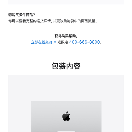
可
调
想购买多件商品？
倾
你可以查看完整的送货详情，并更改购物袋中的商品数量。
斜
度
的
获得购买帮助，
支
立即在线交流
(在
或致电
400-666-8800
。
架
新
的
窗
分
口
包装内容
期
中
付
打
款
开)
选
项)