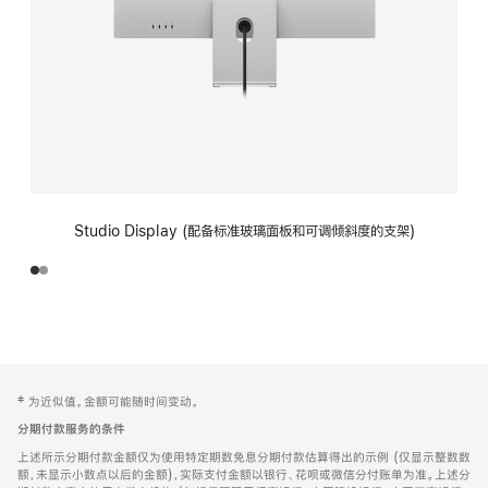
Studio Display (配备标准玻璃面板和可调倾斜度的支架)
网
脚
‡ 为近似值。金额可能随时间变动。
注
页
分期付款服务的条件
页
上述所示分期付款金额仅为使用特定期数免息分期付款估算得出的示例 (仅显示整数数
脚
额，未显示小数点以后的金额)，实际支付金额以银行、花呗或微信分付账单为准。上述分