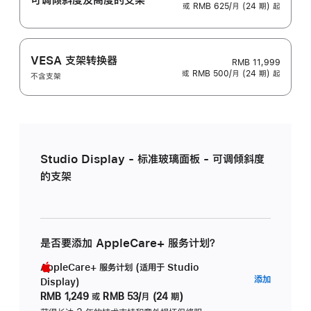
或 RMB 625/月 (24 期) 起
VESA 支架转换器
RMB 11,999
或 RMB 500/月 (24 期) 起
不含支架
Studio Display - 标准玻璃面板 - 可调倾斜度
的支架
是否要添加 AppleCare+ 服务计划？
AppleCare+ 服务计划 (适用于 Studio
AppleC
添加
Display)
服
RMB 1,249
或
RMB 53/月 (24 期)