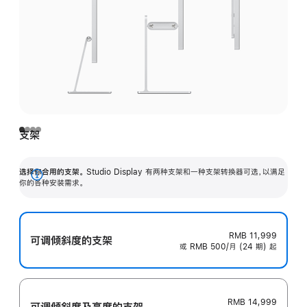
支架
选择你合用的支架。
Studio Display 有两种支架和一种支架转换器可选，以满足
展
你的各种安装需求。
开
RMB 11,999
可调倾斜度的支架
或 RMB 500/月 (24 期) 起
RMB 14,999
可调倾斜度及高‍度的支‍架