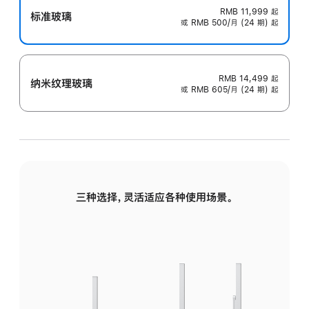
RMB 11,999
起
标准玻璃
或 RMB 500/月 (24 期) 起
RMB 14,499
起
纳米纹理玻璃
或 RMB 605/月 (24 期) 起
三种选择，灵活适应各种使用场景。
标