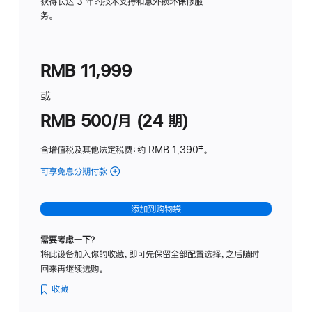
务
获得长达 3 年的技术支持和意外损坏保修服
务。
计
划
(适
RMB 11,999
用
于
或
Studio
RMB 500/月 (24 期)
Display
含增值税及其他法定税费
：约 RMB 1,390
脚
‡。
注
可享免息分期付款
(Studio
Display
-
添加到购物袋
标
准
需要考虑一下？
玻
将此设备加入你的收藏，即可先保留全部配置选择，之后随时
璃
回来再继续选购。
面
板
收藏
-