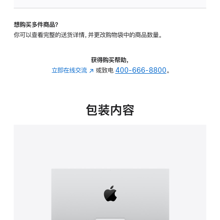
可
调
想购买多件商品？
倾
你可以查看完整的送货详情，并更改购物袋中的商品数量。
斜
度
的
获得购买帮助，
支
立即在线交流
(在
或致电
400-666-8800
。
架
新
的
窗
分
口
包装内容
期
中
付
打
款
开)
选
项)