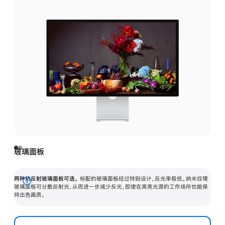
玻璃面板
两种抗反射玻璃面板可选。
标配的玻璃面板经过特别设计，反光率极低。纳米纹理
展
玻璃面板可分散反射光，从而进一步减少反光，即使在高亮光源的工作场所也能保
持出色画质。
开