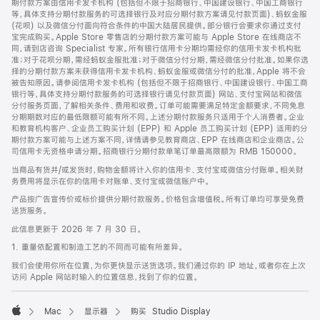
期付款方案由信用卡发卡机构 (包括但不限于招商银行、中国建设银行、中国工商银行
等，具体支持分期付款服务的可选择银行及对应分期付款方案请见付款页面)、蚂蚁金服
(花呗) 以及微信分付面向符合条件的中国大陆居民提供。部分银行会要求你通过支付
宝完成购买。Apple Store 零售店的分期付款方案可能与 Apple Store 在线商店不
同，请到店咨询 Specialist 专家。所有银行信用卡分期均需经你的信用卡发卡机构批
准；对于花呗分期，需经蚂蚁金服批准；对于微信分付分期，需经微信分付批准。如果你选
择的分期付款方案未获得信用卡发卡机构、蚂蚁金服或微信分付的批准，Apple 将不会
被告知原因。请参阅信用卡发卡机构 (包括但不限于招商银行、中国建设银行、中国工商
银行等，具体支持分期付款服务的可选择银行请见付款页面) 网站、支付宝网站和微信
分付服务页面，了解相关条件、费用和收费。订单可能需要满足特定金额要求，不同免息
分期期数对应的最低限额可能有所不同。上述分期付款服务只适用于个人消费者。企业
和教育机构客户、企业员工购买计划 (EPP) 和 Apple 员工购买计划 (EPP) 适用的分
期付款方案可能与上述方案不同，详情请参见教育商店、EPP 在线商店和企业商店。公
司信用卡无资格申请分期。招商银行分期付款单笔订单最高限额为 RMB 150000。
当商品有货并/或发货时，购物金额将计入你的信用卡、支付宝或微信分付账单。相关财
务费用将显示在你的信用卡对账单、支付宝或微信账户中。
产品按广告宣传价或标价提供分期付款服务。价格包含增值税。所有订单均可享受免费
送货服务。
此信息更新于 2026 年 7 月 30 日。
1. 重量依配置和制造工艺的不同而可能有所差异。
我们会使用你所在位置，为你更快显示送货选项。我们通过你的 IP 地址，或者你在上次
访问 Apple 网站时输入的位置信息，找到了你的位置。
Mac
显示器
购买 Studio Display