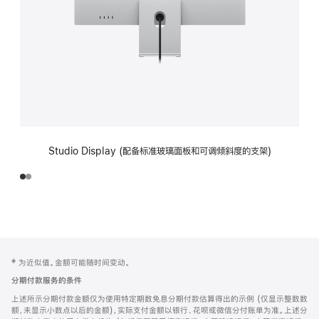
Studio Display (配备标准玻璃面板和可调倾斜度的支架)
网
脚
‡ 为近似值。金额可能随时间变动。
注
页
分期付款服务的条件
页
上述所示分期付款金额仅为使用特定期数免息分期付款估算得出的示例 (仅显示整数数
脚
额，未显示小数点以后的金额)，实际支付金额以银行、花呗或微信分付账单为准。上述分