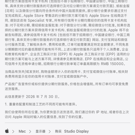
期付款方案由信用卡发卡机构 (包括但不限于招商银行、中国建设银行、中国工商银行
等，具体支持分期付款服务的可选择银行及对应分期付款方案请见付款页面)、蚂蚁金服
(花呗) 以及微信分付面向符合条件的中国大陆居民提供。部分银行会要求你通过支付
宝完成购买。Apple Store 零售店的分期付款方案可能与 Apple Store 在线商店不
同，请到店咨询 Specialist 专家。所有银行信用卡分期均需经你的信用卡发卡机构批
准；对于花呗分期，需经蚂蚁金服批准；对于微信分付分期，需经微信分付批准。如果你选
择的分期付款方案未获得信用卡发卡机构、蚂蚁金服或微信分付的批准，Apple 将不会
被告知原因。请参阅信用卡发卡机构 (包括但不限于招商银行、中国建设银行、中国工商
银行等，具体支持分期付款服务的可选择银行请见付款页面) 网站、支付宝网站和微信
分付服务页面，了解相关条件、费用和收费。订单可能需要满足特定金额要求，不同免息
分期期数对应的最低限额可能有所不同。上述分期付款服务只适用于个人消费者。企业
和教育机构客户、企业员工购买计划 (EPP) 和 Apple 员工购买计划 (EPP) 适用的分
期付款方案可能与上述方案不同，详情请参见教育商店、EPP 在线商店和企业商店。公
司信用卡无资格申请分期。招商银行分期付款单笔订单最高限额为 RMB 150000。
当商品有货并/或发货时，购物金额将计入你的信用卡、支付宝或微信分付账单。相关财
务费用将显示在你的信用卡对账单、支付宝或微信账户中。
产品按广告宣传价或标价提供分期付款服务。价格包含增值税。所有订单均可享受免费
送货服务。
此信息更新于 2026 年 7 月 30 日。
1. 重量依配置和制造工艺的不同而可能有所差异。
我们会使用你所在位置，为你更快显示送货选项。我们通过你的 IP 地址，或者你在上次
访问 Apple 网站时输入的位置信息，找到了你的位置。
Mac
显示器
购买 Studio Display