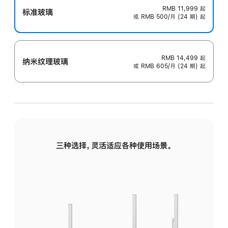
RMB 11,999
起
标准玻璃
或 RMB 500/月 (24 期) 起
RMB 14,499
起
纳米纹理玻璃
或 RMB 605/月 (24 期) 起
三种选择，灵活适应各种使用场景。
标