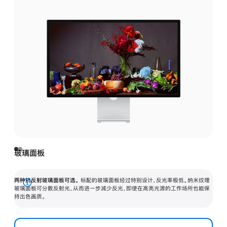
玻璃面板
两种抗反射玻璃面板可选。
标配的玻璃面板经过特别设计，反光率极低。纳米纹理
展
玻璃面板可分散反射光，从而进一步减少反光，即使在高亮光源的工作场所也能保
持出色画质。
开