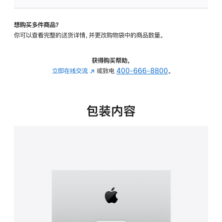
可
调
想购买多件商品？
倾
你可以查看完整的送货详情，并更改购物袋中的商品数量。
斜
度
的
获得购买帮助，
支
立即在线交流
(在
或致电
400-666-8800
。
架
新
的
窗
分
口
包装内容
期
中
付
打
款
开)
选
项)