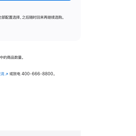
全部配置选择，之后随时回来再继续选购。
中的商品数量。
交流
(在
或致电
400-666-8800。
新
窗
口
中
打
开)