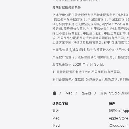
‡ 为近似值。金额可能随时间变动。
注
页
分期付款服务的条件
页
上述所示分期付款金额仅为使用特定期数免息分期付款估
脚
(包括但不限于招商银行、中国建设银行、中国工商银行
银行会要求你通过支付宝完成购买。Apple Store 零
呗分期，需经蚂蚁金服批准；对于微信分付分期，需经微信
括但不限于招商银行、中国建设银行、中国工商银行等，
求，不同免息分期期数对应的最低限额可能有所不同。上述分
上述方案不同，详情请参见教育商店、EPP 在线商店和
当商品有货并/或发货时，购物金额将计入你的信用卡、
产品按广告宣传价或标价提供分期付款服务。价格包含
此信息更新于 2026 年 7 月 30 日。
1. 重量依配置和制造工艺的不同而可能有所差异。
我们会使用你所在位置，为你更快显示送货选项。我们通过你
Mac
显示器
购买 Studio Displ
Apple
选购及了解
账户
商店
管理你的 App
Mac
Apple Stor
iPad
iCloud.com