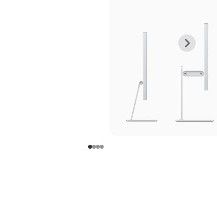
上
下
一
一
张
张
图
图
库
库
图
图
片
片
-
-
支
支
架
架