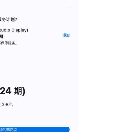
 服务计划？
dio Display)
AppleCare+
添加
期)
服
坏保修服务。
务
计
划
(适
用
于
24 期)
Studio
Display)
1,390
脚
‡。
注
加到购物袋