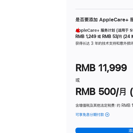
是否要添加 AppleCare+
AppleCare+ 服务计划 (适用于 Stu
RMB 1,249
或
RMB 53/月 (24 
获得长达 3 年的技术支持和意外损
RMB 11,999
或
RMB 500/月 (
含增值税及其他法定税费
：约 RMB 
可享免息分期付款
(Studio
Display
-
添