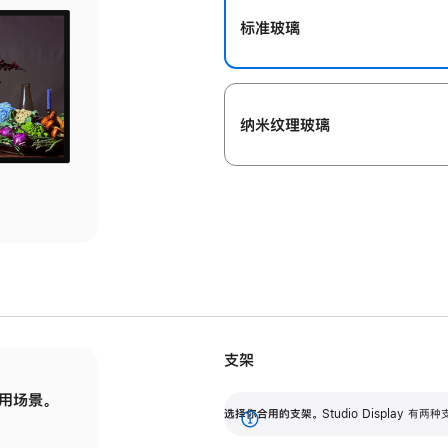
标准玻璃
纳米纹理玻璃
支架
用场景。
标配可调倾斜度的支架，提供 30 度的倾斜度
选
选择你合用的支架。
Studio Display
调节范围。
展