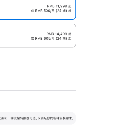
RMB 11,999
起
或 RMB 500/月 (24 期) 起
RMB 14,499
起
或 RMB 605/月 (24 期) 起
配可调倾斜度及高度的支架，额外增加 105
VESA 支架转换器
 有两种支架和一种支架转换器可选，以满足你的各种安装需求。
毫米的高度调节范围。
容的支架 (未随附)