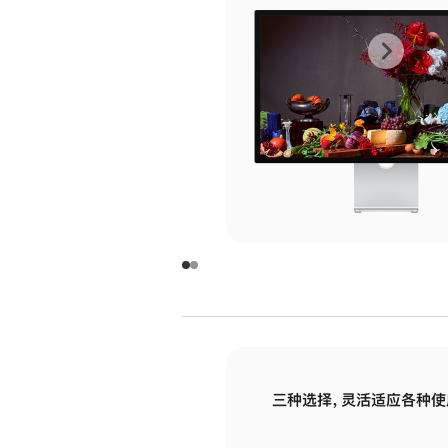
上
下
一
一
张
张
图
图
库
库
图
图
片
片
-
-
玻
玻
璃
璃
三种选择，灵活适应各种使
面
面
板
板