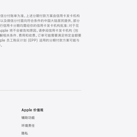
微信分付账单为准。上述分期付款方案由信用卡发卡机构
) 以及微信分付面向符合条件的中国大陆居民提供。部分
家。所有银行信用卡分期均需经你的信用卡发卡机构批准；对于花
ple 将不会被告知原因。请参阅信用卡发卡机构 (包
了解相关条件、费用和收费。订单可能需要满足特定金额要
e 员工购买计划 (EPP) 适用的分期付款方案可能与
。
Apple 价值观
辅助功能
环境责任
隐私