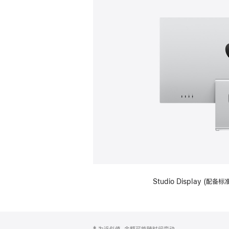
Studio Display (
网
脚