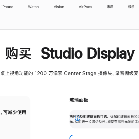
iPhone
Watch
Vision
AirPods
家居
娱乐
购买 Studio Display
桌上视角功能的 1200 万像素 Center Stage 摄像头、录音棚
玻璃面板
，可减少使用
纳米纹理玻璃面板可进一步减少反光，即使在
两种抗反射玻璃面板可选。
标配的玻璃面板经
。
有高亮光源的场所使用，也能保持出色画质。
展
光，从而进一步减少反光，即使在高亮光源的工
开