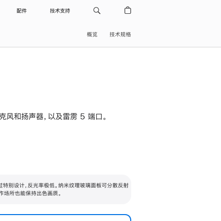
配件
技术支持
概览
技术规格
级麦克风和扬声器，以及雷雳 5 端口。
过特别设计，反光率极低。纳米纹理玻璃面板可分散反射
作场所也能保持出色画质。