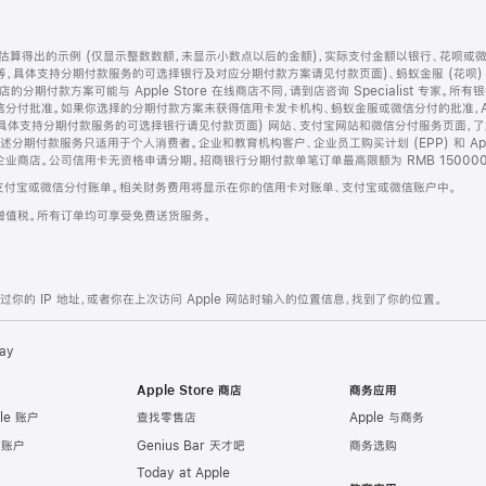
算得出的示例 (仅显示整数数额，未显示小数点以后的金额)，实际支付金额以银行、花呗或
等，具体支持分期付款服务的可选择银行及对应分期付款方案请见付款页面)、蚂蚁金服 (花呗
售店的分期付款方案可能与 Apple Store 在线商店不同，请到店咨询 Specialist 专
分付批准。如果你选择的分期付款方案未获得信用卡发卡机构、蚂蚁金服或微信分付的批准，Ap
具体支持分期付款服务的可选择银行请见付款页面) 网站、支付宝网站和微信分付服务页面，
期付款服务只适用于个人消费者。企业和教育机构客户、企业员工购买计划 (EPP) 和 Appl
企业商店。公司信用卡无资格申请分期。招商银行分期付款单笔订单最高限额为 RMB 150000
支付宝或微信分付账单。相关财务费用将显示在你的信用卡对账单、支付宝或微信账户中。
增值税。所有订单均可享受免费送货服务。
的 IP 地址，或者你在上次访问 Apple 网站时输入的位置信息，找到了你的位置。
ay
Apple Store 商店
商务应用
le 账户
查找零售店
Apple 与商务
e 账户
Genius Bar 天才吧
商务选购
Today at Apple