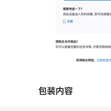
标
准
需要考虑一下？
玻
将此设备加入你的收藏，即可先保留
璃
面
收藏
板
-
可
想购买多件商品？
调
你可以查看完整的送货详情，并更改购物袋
倾
斜
度
获得购买帮助，
立即在线
的
支
架
的
分
包装内容
期
付
款
选
项)