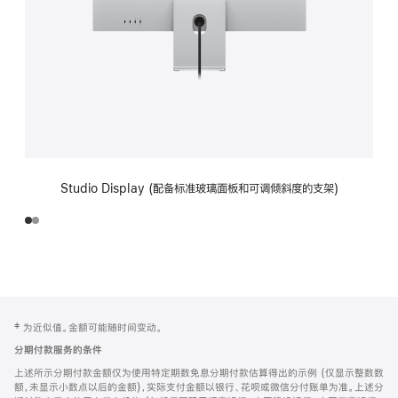
Studio Display (配备标准玻璃面板和可调倾斜度的支架)
网
脚
‡ 为近似值。金额可能随时间变动。
注
页
分期付款服务的条件
页
上述所示分期付款金额仅为使用特定期数免息分期付款估算得出的示例 (仅显示整数数
脚
额，未显示小数点以后的金额)，实际支付金额以银行、花呗或微信分付账单为准。上述分