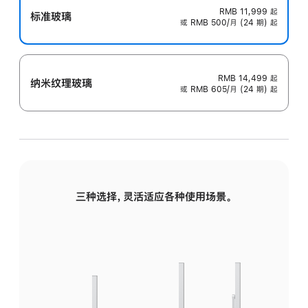
RMB 11,999
起
标准玻璃
或 RMB 500/月 (24 期) 起
RMB 14,499
起
纳米纹理玻璃
或 RMB 605/月 (24 期) 起
三种选择，灵活适应各种使用场景。
标