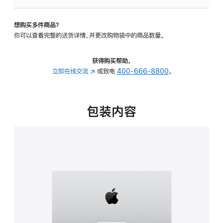
可
调
想购买多件商品？
倾
你可以查看完整的送货详情，并更改购物袋中的商品数量。
斜
度
的
获得购买帮助，
支
立即在线交流
(在
或致电
400-666-8800
。
架
新
的
窗
分
口
包装内容
期
中
付
打
款
开)
选
项)