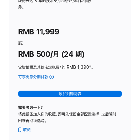
务
获得长达 3 年的技术支持和意外损坏保修服
务。
计
划
(适
RMB 11,999
用
于
或
Studio
RMB 500/月 (24 期)
Display
含增值税及其他法定税费
：约 RMB 1,390
脚
‡。
注
可享免息分期付款
(Studio
Display
-
添加到购物袋
标
准
需要考虑一下？
玻
将此设备加入你的收藏，即可先保留全部配置选择，之后随时
璃
回来再继续选购。
面
板
收藏
-