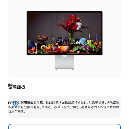
玻璃面板
两种抗反射玻璃面板可选。
标配的玻璃面板经过特别设计，反光率极低。纳米纹理
展
玻璃面板可分散反射光，从而进一步减少反光，即使在高亮光源的工作场所也能保
持出色画质。
开