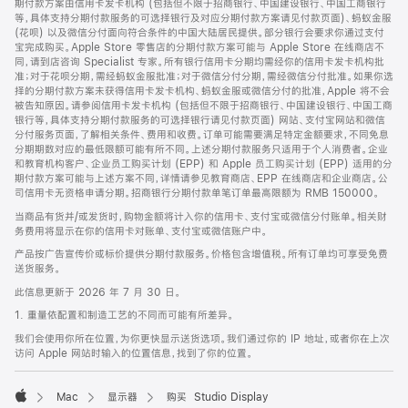
期付款方案由信用卡发卡机构 (包括但不限于招商银行、中国建设银行、中国工商银行
等，具体支持分期付款服务的可选择银行及对应分期付款方案请见付款页面)、蚂蚁金服
(花呗) 以及微信分付面向符合条件的中国大陆居民提供。部分银行会要求你通过支付
宝完成购买。Apple Store 零售店的分期付款方案可能与 Apple Store 在线商店不
同，请到店咨询 Specialist 专家。所有银行信用卡分期均需经你的信用卡发卡机构批
准；对于花呗分期，需经蚂蚁金服批准；对于微信分付分期，需经微信分付批准。如果你选
择的分期付款方案未获得信用卡发卡机构、蚂蚁金服或微信分付的批准，Apple 将不会
被告知原因。请参阅信用卡发卡机构 (包括但不限于招商银行、中国建设银行、中国工商
银行等，具体支持分期付款服务的可选择银行请见付款页面) 网站、支付宝网站和微信
分付服务页面，了解相关条件、费用和收费。订单可能需要满足特定金额要求，不同免息
分期期数对应的最低限额可能有所不同。上述分期付款服务只适用于个人消费者。企业
和教育机构客户、企业员工购买计划 (EPP) 和 Apple 员工购买计划 (EPP) 适用的分
期付款方案可能与上述方案不同，详情请参见教育商店、EPP 在线商店和企业商店。公
司信用卡无资格申请分期。招商银行分期付款单笔订单最高限额为 RMB 150000。
当商品有货并/或发货时，购物金额将计入你的信用卡、支付宝或微信分付账单。相关财
务费用将显示在你的信用卡对账单、支付宝或微信账户中。
产品按广告宣传价或标价提供分期付款服务。价格包含增值税。所有订单均可享受免费
送货服务。
此信息更新于 2026 年 7 月 30 日。
1. 重量依配置和制造工艺的不同而可能有所差异。
我们会使用你所在位置，为你更快显示送货选项。我们通过你的 IP 地址，或者你在上次
访问 Apple 网站时输入的位置信息，找到了你的位置。
Mac
显示器
购买 Studio Display