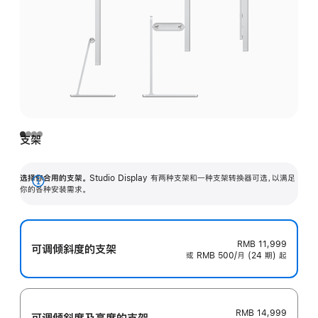
支架
选择你合用的支架。
Studio Display 有两种支架和一种支架转换器可选，以满足
展
你的各种安装需求。
开
RMB 11,999
可调倾斜度的支架
或 RMB 500/月 (24 期) 起
RMB 14,999
可调倾斜度及高‍度的支‍架