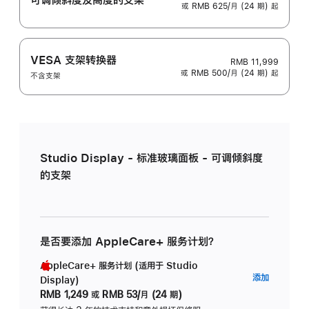
或 RMB 625/月 (24 期) 起
VESA 支架转换器
RMB 11,999
或 RMB 500/月 (24 期) 起
不含支架
Studio Display - 标准玻璃面板 - 可调倾斜度
的支架
是否要添加 AppleCare+ 服务计划？
AppleCare+ 服务计划 (适用于 Studio
AppleC
添加
Display)
服
RMB 1,249
或
RMB 53/月 (24 期)