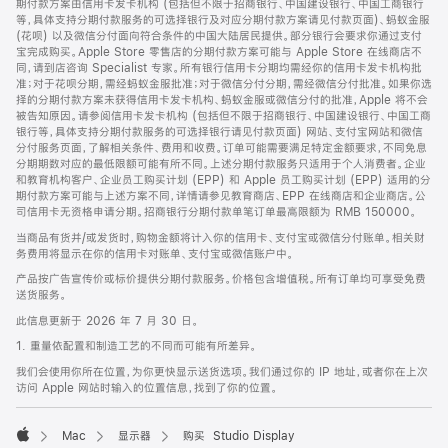
期付款方案由信用卡发卡机构 (包括但不限于招商银行、中国建设银行、中国工商银行
等，具体支持分期付款服务的可选择银行及对应分期付款方案请见付款页面)、蚂蚁金服
(花呗) 以及微信分付面向符合条件的中国大陆居民提供。部分银行会要求你通过支付
宝完成购买。Apple Store 零售店的分期付款方案可能与 Apple Store 在线商店不
同，请到店咨询 Specialist 专家。所有银行信用卡分期均需经你的信用卡发卡机构批
准；对于花呗分期，需经蚂蚁金服批准；对于微信分付分期，需经微信分付批准。如果你选
择的分期付款方案未获得信用卡发卡机构、蚂蚁金服或微信分付的批准，Apple 将不会
被告知原因。请参阅信用卡发卡机构 (包括但不限于招商银行、中国建设银行、中国工商
银行等，具体支持分期付款服务的可选择银行请见付款页面) 网站、支付宝网站和微信
分付服务页面，了解相关条件、费用和收费。订单可能需要满足特定金额要求，不同免息
分期期数对应的最低限额可能有所不同。上述分期付款服务只适用于个人消费者。企业
和教育机构客户、企业员工购买计划 (EPP) 和 Apple 员工购买计划 (EPP) 适用的分
期付款方案可能与上述方案不同，详情请参见教育商店、EPP 在线商店和企业商店。公
司信用卡无资格申请分期。招商银行分期付款单笔订单最高限额为 RMB 150000。
当商品有货并/或发货时，购物金额将计入你的信用卡、支付宝或微信分付账单。相关财
务费用将显示在你的信用卡对账单、支付宝或微信账户中。
产品按广告宣传价或标价提供分期付款服务。价格包含增值税。所有订单均可享受免费
送货服务。
此信息更新于 2026 年 7 月 30 日。
1. 重量依配置和制造工艺的不同而可能有所差异。
我们会使用你所在位置，为你更快显示送货选项。我们通过你的 IP 地址，或者你在上次
访问 Apple 网站时输入的位置信息，找到了你的位置。
Mac
显示器
购买 Studio Display