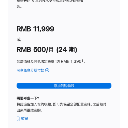
务
获得长达 3 年的技术支持和意外损坏保修服
务。
计
划
(适
RMB 11,999
用
于
或
Studio
RMB 500/月 (24 期)
Display
含增值税及其他法定税费
：约 RMB 1,390
脚
‡。
注
可享免息分期付款
(Studio
Display
-
添加到购物袋
标
准
需要考虑一下？
玻
将此设备加入你的收藏，即可先保留全部配置选择，之后随时
璃
回来再继续选购。
面
板
收藏
-