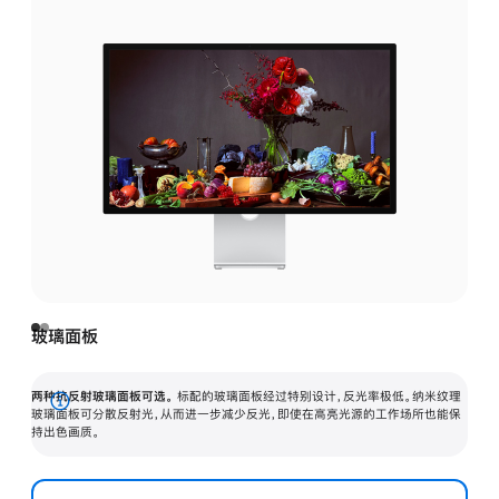
玻璃面板
两种抗反射玻璃面板可选。
标配的玻璃面板经过特别设计，反光率极低。纳米纹理
展
玻璃面板可分散反射光，从而进一步减少反光，即使在高亮光源的工作场所也能保
持出色画质。
开