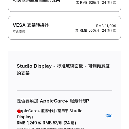
或 RMB 625/月 (24 期) 起
VESA 支架转换器
RMB 11,999
或 RMB 500/月 (24 期) 起
不含支架
Studio Display - 标准玻璃面板 - 可调倾斜度
的支架
是否要添加 AppleCare+ 服务计划？
AppleCare+ 服务计划 (适用于 Studio
AppleC
添加
Display)
服
RMB 1,249
或
RMB 53/月 (24 期)