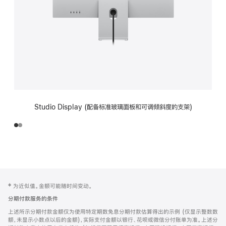
Studio Display (配备标准玻璃面板和可调倾斜度的支架)
网
脚
‡ 为近似值。金额可能随时间变动。
注
页
分期付款服务的条件
页
上述所示分期付款金额仅为使用特定期数免息分期付款估算得出的示例 (仅显示整数数
脚
额，未显示小数点以后的金额)，实际支付金额以银行、花呗或微信分付账单为准。上述分