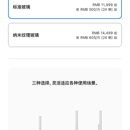
RMB 11,999
起
标准玻璃
或 RMB 500/月 (24 期) 起
RMB 14,499
起
纳米纹理玻璃
或 RMB 605/月 (24 期) 起
三种选择，灵活适应各种使用场景。
标