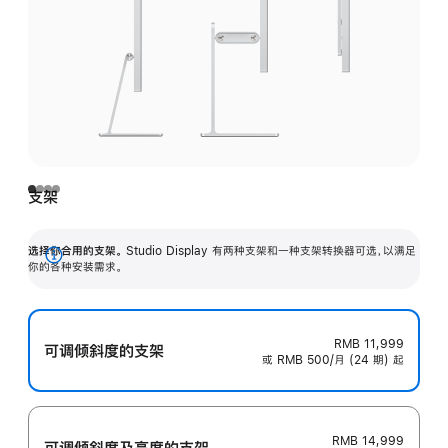
支架
选择你合用的支架。
Studio Display 有两种支架和一种支架转换器可选，以满足
展
你的各种安装需求。
开
RMB 11,999
可调倾斜度的支架
或 RMB 500/月 (24 期) 起
RMB 14,999
可调倾斜度及高‍度的支‍架