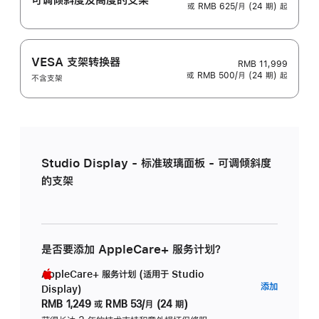
或 RMB 625/月 (24 期) 起
VESA 支架转换器
RMB 11,999
或 RMB 500/月 (24 期) 起
不含支架
Studio Display - 标准玻璃面板 - 可调倾斜度
的支架
是否要添加 AppleCare+ 服务计划？
AppleCare+ 服务计划 (适用于 Studio
AppleC
添加
Display)
服
RMB 1,249
或
RMB 53/月 (24 期)