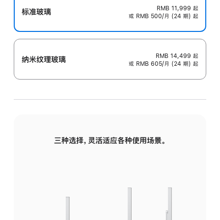
RMB 11,999
起
标准玻璃
或 RMB 500/月 (24 期) 起
RMB 14,499
起
纳米纹理玻璃
或 RMB 605/月 (24 期) 起
三种选择，灵活适应各种使用场景。
标