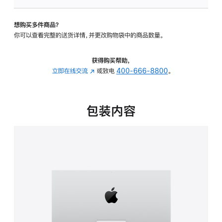
可
调
想购买多件商品？
倾
你可以查看完整的送货详情，并更改购物袋中的商品数量。
斜
度
的
获得购买帮助，
支
立即在线交流
(在
或致电
400-666-8800
。
架
新
的
窗
分
口
包装内容
期
中
付
打
款
开)
选
项)