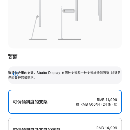
支架
选择你合用的支架。
Studio Display 有两种支架和一种支架转换器可选，以满足
展
你的各种安装需求。
开
RMB 11,999
可调倾斜度的支架
或 RMB 500/月 (24 期) 起
RMB 14,999
可调倾斜度及高‍度的支‍架