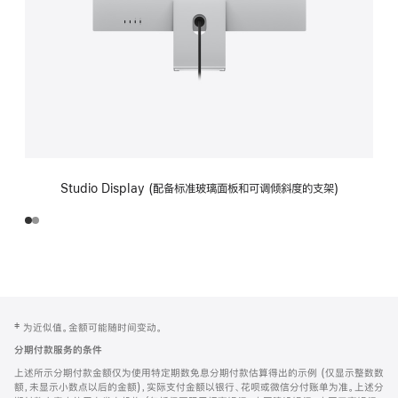
Studio Display (配备标准玻璃面板和可调倾斜度的支架)
网
脚
‡ 为近似值。金额可能随时间变动。
注
页
分期付款服务的条件
页
上述所示分期付款金额仅为使用特定期数免息分期付款估算得出的示例 (仅显示整数数
脚
额，未显示小数点以后的金额)，实际支付金额以银行、花呗或微信分付账单为准。上述分