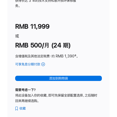
务
获得长达 3 年的技术支持和意外损坏保修服
务。
计
划
(适
RMB 11,999
用
于
或
Studio
RMB 500/月 (24 期)
Display
含增值税及其他法定税费
：约 RMB 1,390
脚
‡。
注
可享免息分期付款
(Studio
Display
-
添加到购物袋
标
准
需要考虑一下？
玻
将此设备加入你的收藏，即可先保留全部配置选择，之后随时
璃
回来再继续选购。
面
板
收藏
-