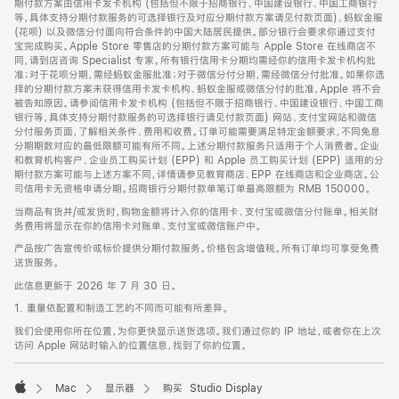
期付款方案由信用卡发卡机构 (包括但不限于招商银行、中国建设银行、中国工商银行
等，具体支持分期付款服务的可选择银行及对应分期付款方案请见付款页面)、蚂蚁金服
(花呗) 以及微信分付面向符合条件的中国大陆居民提供。部分银行会要求你通过支付
宝完成购买。Apple Store 零售店的分期付款方案可能与 Apple Store 在线商店不
同，请到店咨询 Specialist 专家。所有银行信用卡分期均需经你的信用卡发卡机构批
准；对于花呗分期，需经蚂蚁金服批准；对于微信分付分期，需经微信分付批准。如果你选
择的分期付款方案未获得信用卡发卡机构、蚂蚁金服或微信分付的批准，Apple 将不会
被告知原因。请参阅信用卡发卡机构 (包括但不限于招商银行、中国建设银行、中国工商
银行等，具体支持分期付款服务的可选择银行请见付款页面) 网站、支付宝网站和微信
分付服务页面，了解相关条件、费用和收费。订单可能需要满足特定金额要求，不同免息
分期期数对应的最低限额可能有所不同。上述分期付款服务只适用于个人消费者。企业
和教育机构客户、企业员工购买计划 (EPP) 和 Apple 员工购买计划 (EPP) 适用的分
期付款方案可能与上述方案不同，详情请参见教育商店、EPP 在线商店和企业商店。公
司信用卡无资格申请分期。招商银行分期付款单笔订单最高限额为 RMB 150000。
当商品有货并/或发货时，购物金额将计入你的信用卡、支付宝或微信分付账单。相关财
务费用将显示在你的信用卡对账单、支付宝或微信账户中。
产品按广告宣传价或标价提供分期付款服务。价格包含增值税。所有订单均可享受免费
送货服务。
此信息更新于 2026 年 7 月 30 日。
1. 重量依配置和制造工艺的不同而可能有所差异。
我们会使用你所在位置，为你更快显示送货选项。我们通过你的 IP 地址，或者你在上次
访问 Apple 网站时输入的位置信息，找到了你的位置。
Mac
显示器
购买 Studio Display