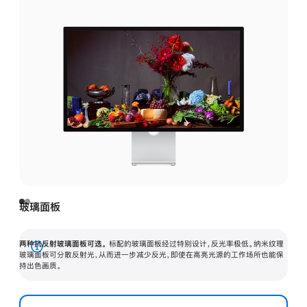
玻璃面板
两种抗反射玻璃面板可选。
标配的玻璃面板经过特别设计，反光率极低。纳米纹理
展
玻璃面板可分散反射光，从而进一步减少反光，即使在高亮光源的工作场所也能保
持出色画质。
开