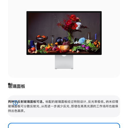
玻璃面板
两种抗反射玻璃面板可选。
标配的玻璃面板经过特别设计，反光率极低。纳米纹理
展
玻璃面板可分散反射光，从而进一步减少反光，即使在高亮光源的工作场所也能保
持出色画质。
开