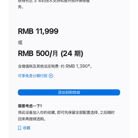
务
获得长达 3 年的技术支持和意外损坏保修服
务。
计
划
(适
RMB 11,999
用
于
或
Studio
RMB 500/月 (24 期)
Display
含增值税及其他法定税费
：约 RMB 1,390
脚
‡。
注
可享免息分期付款
(Studio
Display
-
添加到购物袋
标
准
需要考虑一下？
玻
将此设备加入你的收藏，即可先保留全部配置选择，之后随时
璃
回来再继续选购。
面
板
收藏
-