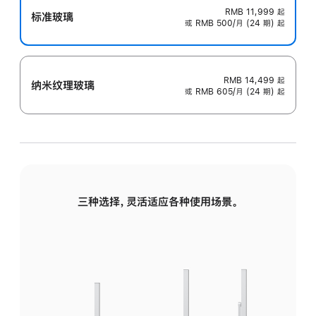
RMB 11,999
起
标准玻璃
或 RMB 500/月 (24 期) 起
RMB 14,499
起
纳米纹理玻璃
或 RMB 605/月 (24 期) 起
三种选择，灵活适应各种使用场景。
标