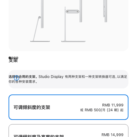
支架
选择你合用的支架。
Studio Display 有两种支架和一种支架转换器可选，以满足
展
你的各种安装需求。
开
RMB 11,999
可调倾斜度的支架
或 RMB 500/月 (24 期) 起
RMB 14,999
可调倾斜度及高‍度的支‍架