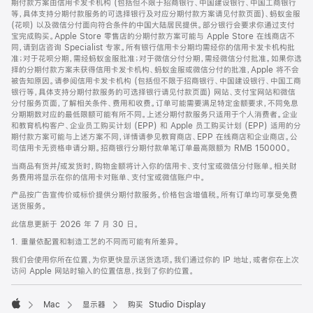
期付款方案由信用卡发卡机构 (包括但不限于招商银行、中国建设银行、中国工商银行
等，具体支持分期付款服务的可选择银行及对应分期付款方案请见付款页面)、蚂蚁金服
(花呗) 以及微信分付面向符合条件的中国大陆居民提供。部分银行会要求你通过支付
宝完成购买。Apple Store 零售店的分期付款方案可能与 Apple Store 在线商店不
同，请到店咨询 Specialist 专家。所有银行信用卡分期均需经你的信用卡发卡机构批
准；对于花呗分期，需经蚂蚁金服批准；对于微信分付分期，需经微信分付批准。如果你选
择的分期付款方案未获得信用卡发卡机构、蚂蚁金服或微信分付的批准，Apple 将不会
被告知原因。请参阅信用卡发卡机构 (包括但不限于招商银行、中国建设银行、中国工商
银行等，具体支持分期付款服务的可选择银行请见付款页面) 网站、支付宝网站和微信
分付服务页面，了解相关条件、费用和收费。订单可能需要满足特定金额要求，不同免息
分期期数对应的最低限额可能有所不同。上述分期付款服务只适用于个人消费者。企业
和教育机构客户、企业员工购买计划 (EPP) 和 Apple 员工购买计划 (EPP) 适用的分
期付款方案可能与上述方案不同，详情请参见教育商店、EPP 在线商店和企业商店。公
司信用卡无资格申请分期。招商银行分期付款单笔订单最高限额为 RMB 150000。
当商品有货并/或发货时，购物金额将计入你的信用卡、支付宝或微信分付账单。相关财
务费用将显示在你的信用卡对账单、支付宝或微信账户中。
产品按广告宣传价或标价提供分期付款服务。价格包含增值税。所有订单均可享受免费
送货服务。
此信息更新于 2026 年 7 月 30 日。
1. 重量依配置和制造工艺的不同而可能有所差异。
我们会使用你所在位置，为你更快显示送货选项。我们通过你的 IP 地址，或者你在上次
访问 Apple 网站时输入的位置信息，找到了你的位置。
Mac
显示器
购买 Studio Display