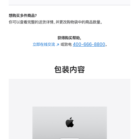
可
调
想购买多件商品？
倾
你可以查看完整的送货详情，并更改购物袋中的商品数量。
斜
度
的
获得购买帮助，
支
立即在线交流
(在
或致电
400-666-8800
。
架
新
的
窗
分
口
包装内容
期
中
付
打
款
开)
选
项)