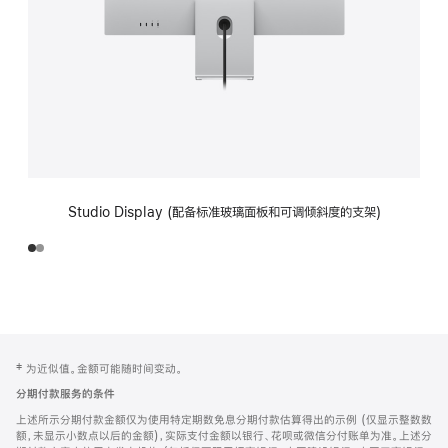
Studio Display (配备标准玻璃面板和可调倾斜度的支架)
网
脚
‡ 为近似值。金额可能随时间变动。
注
页
分期付款服务的条件
页
上述所示分期付款金额仅为使用特定期数免息分期付款估算得出的示例 (仅显示整数数
脚
额，未显示小数点以后的金额)，实际支付金额以银行、花呗或微信分付账单为准。上述分