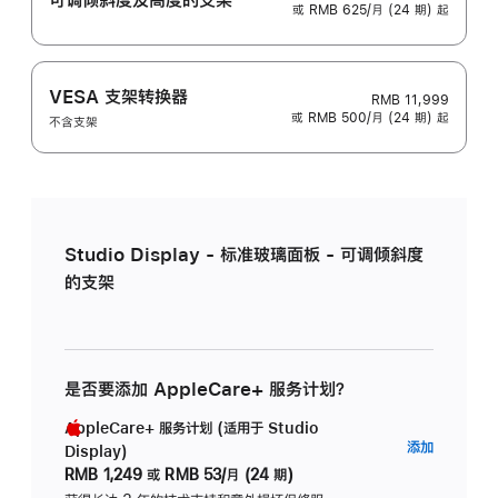
或 RMB 625/月 (24 期) 起
VESA 支架转换器
RMB 11,999
或 RMB 500/月 (24 期) 起
不含支架
Studio Display - 标准玻璃面板 - 可调倾斜度
的支架
是否要添加 AppleCare+ 服务计划？
AppleCare+ 服务计划 (适用于 Studio
AppleC
添加
Display)
服
RMB 1,249
或
RMB 53/月 (24 期)