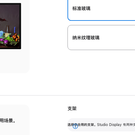
标准玻璃
纳米纹理玻璃
支架
用场景。
标配可调倾斜度的支架，提供 30 度的倾斜度
选
选择你合用的支架。
Studio Display
调节范围。
展