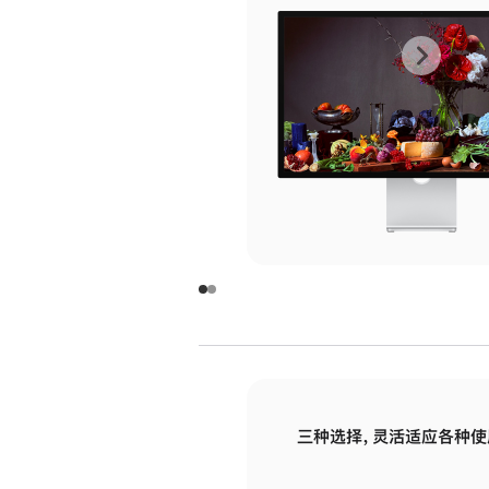
上
下
一
一
张
张
图
图
库
库
图
图
片
片
-
-
玻
玻
璃
璃
三种选择，灵活适应各种使
面
面
板
板