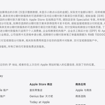
算得出的示例 (仅显示整数数额，未显示小数点以后的金额)，实际支付金额以银行、花呗或
等，具体支持分期付款服务的可选择银行及对应分期付款方案请见付款页面)、蚂蚁金服 (花呗
售店的分期付款方案可能与 Apple Store 在线商店不同，请到店咨询 Specialist 专
分付批准。如果你选择的分期付款方案未获得信用卡发卡机构、蚂蚁金服或微信分付的批准，Ap
具体支持分期付款服务的可选择银行请见付款页面) 网站、支付宝网站和微信分付服务页面，
期付款服务只适用于个人消费者。企业和教育机构客户、企业员工购买计划 (EPP) 和 Appl
企业商店。公司信用卡无资格申请分期。招商银行分期付款单笔订单最高限额为 RMB 150000
支付宝或微信分付账单。相关财务费用将显示在你的信用卡对账单、支付宝或微信账户中。
增值税。所有订单均可享受免费送货服务。
的 IP 地址，或者你在上次访问 Apple 网站时输入的位置信息，找到了你的位置。
ay
Apple Store 商店
商务应用
le 账户
查找零售店
Apple 与商务
e 账户
Genius Bar 天才吧
商务选购
Today at Apple