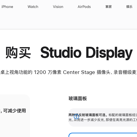
iPhone
Watch
Vision
AirPods
家居
娱乐
购买 Studio Display
桌上视角功能的 1200 万像素 Center Stage 摄像头、录音棚
玻璃面板
，可减少使用
纳米纹理玻璃面板可进一步减少反光，即使在
两种抗反射玻璃面板可选。
标配的玻璃面板经
。
有高亮光源的场所使用，也能保持出色画质。
展
光，从而进一步减少反光，即使在高亮光源的工
开