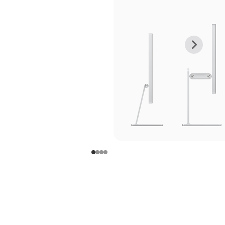
上
下
一
一
张
张
图
图
库
库
图
图
片
片
-
-
支
支
架
架