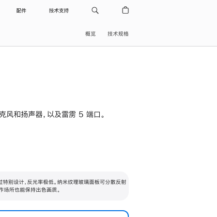
配件
技术支持
概览
技术规格
级麦克风和扬声器，以及雷雳 5 端口。
过特别设计，反光率极低。纳米纹理玻璃面板可分散反射
作场所也能保持出色画质。