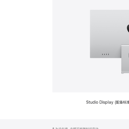
Studio Display (
网
脚