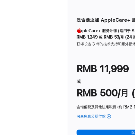
是否要添加 AppleCare+
AppleCare+ 服务计划 (适用于 Stu
RMB 1,249
或
RMB 53/月 (24 
获得长达 3 年的技术支持和意外损
RMB 11,999
或
RMB 500/月 (
含增值税及其他法定税费
：约 RMB 
可享免息分期付款
(Studio
Display
-
添