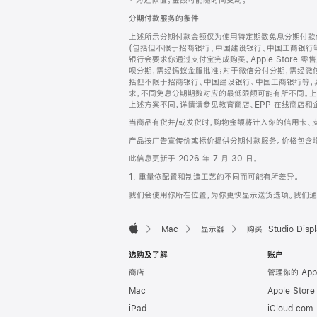
‡ 为近似值。金额可能随时间变动。
注
页
分期付款服务的条件
页
上述所示分期付款金额仅为使用特定期数免息分期付款估
脚
(包括但不限于招商银行、中国建设银行、中国工商银行
银行会要求你通过支付宝完成购买。Apple Store 零
呗分期，需经蚂蚁金服批准；对于微信分付分期，需经微信
括但不限于招商银行、中国建设银行、中国工商银行等，
求，不同免息分期期数对应的最低限额可能有所不同。上述分
上述方案不同，详情请参见教育商店、EPP 在线商店和
当商品有货并/或发货时，购物金额将计入你的信用卡、
产品按广告宣传价或标价提供分期付款服务。价格包含
此信息更新于 2026 年 7 月 30 日。
1. 重量依配置和制造工艺的不同而可能有所差异。
我们会使用你所在位置，为你更快显示送货选项。我们通过你
Mac
显示器
购买 Studio Displ
Apple
选购及了解
账户
商店
管理你的 App
Mac
Apple Stor
iPad
iCloud.com