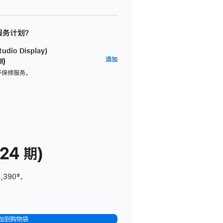
 服务计划？
dio Display)
AppleCare+
添加
期)
服
坏保修服务。
务
计
划
(适
用
于
24 期)
Studio
Display)
1,390
脚
‡。
注
加到购物袋