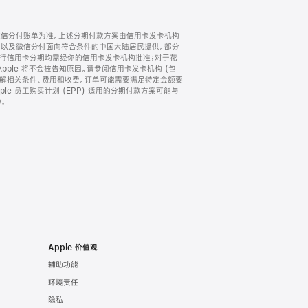
微信分付账单为准。上述分期付款方案由信用卡发卡机构
) 以及微信分付面向符合条件的中国大陆居民提供。部分
家。所有银行信用卡分期均需经你的信用卡发卡机构批准；对于花
ple 将不会被告知原因。请参阅信用卡发卡机构 (包
了解相关条件、费用和收费。订单可能需要满足特定金额要
e 员工购买计划 (EPP) 适用的分期付款方案可能与
。
Apple 价值观
辅助功能
环境责任
隐私