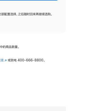
全部配置选择，之后随时回来再继续选购。
中的商品数量。
交流
(在
或致电
400-666-8800。
新
窗
口
中
打
开)