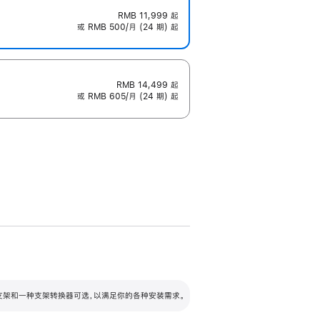
RMB 11,999
起
或 RMB 500/月 (24 期) 起
RMB 14,499
起
或 RMB 605/月 (24 期) 起
配可调倾斜度及高度的支架，额外增加 105
VESA 支架转换器
 有两种支架和一种支架转换器可选，以满足你的各种安装需求。
毫米的高度调节范围。
容的支架 (未随附)