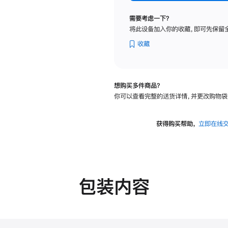
标
准
需要考虑一下？
玻
将此设备加入你的收藏，即可先保留
璃
面
收藏
板
-
可
想购买多件商品？
调
你可以查看完整的送货详情，并更改购物袋
倾
斜
度
获得购买帮助，
立即在线
的
支
架
的
分
包装内容
期
付
款
选
项)