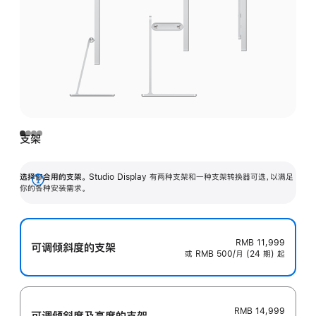
支架
选择你合用的支架。
Studio Display 有两种支架和一种支架转换器可选，以满足
展
你的各种安装需求。
开
RMB 11,999
可调倾斜度的支架
或 RMB 500/月 (24 期) 起
RMB 14,999
可调倾斜度及高‍度的支‍架