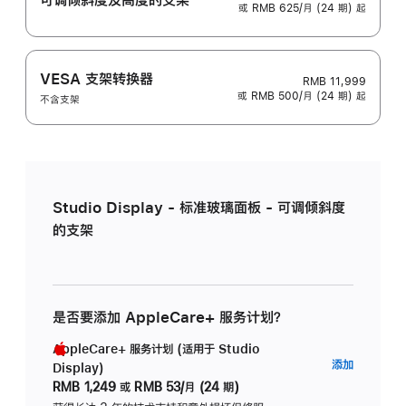
或 RMB 625/月 (24 期) 起
VESA 支架转换器
RMB 11,999
或 RMB 500/月 (24 期) 起
不含支架
Studio Display - 标准玻璃面板 - 可调倾斜度
的支架
是否要添加 AppleCare+ 服务计划？
AppleCare+ 服务计划 (适用于 Studio
AppleC
添加
Display)
服
RMB 1,249
或
RMB 53/月 (24 期)