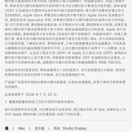
期付款方案由信用卡发卡机构 (包括但不限于招商银行、中国建设银行、中国工商银行
等，具体支持分期付款服务的可选择银行及对应分期付款方案请见付款页面)、蚂蚁金服
(花呗) 以及微信分付面向符合条件的中国大陆居民提供。部分银行会要求你通过支付
宝完成购买。Apple Store 零售店的分期付款方案可能与 Apple Store 在线商店不
同，请到店咨询 Specialist 专家。所有银行信用卡分期均需经你的信用卡发卡机构批
准；对于花呗分期，需经蚂蚁金服批准；对于微信分付分期，需经微信分付批准。如果你选
择的分期付款方案未获得信用卡发卡机构、蚂蚁金服或微信分付的批准，Apple 将不会
被告知原因。请参阅信用卡发卡机构 (包括但不限于招商银行、中国建设银行、中国工商
银行等，具体支持分期付款服务的可选择银行请见付款页面) 网站、支付宝网站和微信
分付服务页面，了解相关条件、费用和收费。订单可能需要满足特定金额要求，不同免息
分期期数对应的最低限额可能有所不同。上述分期付款服务只适用于个人消费者。企业
和教育机构客户、企业员工购买计划 (EPP) 和 Apple 员工购买计划 (EPP) 适用的分
期付款方案可能与上述方案不同，详情请参见教育商店、EPP 在线商店和企业商店。公
司信用卡无资格申请分期。招商银行分期付款单笔订单最高限额为 RMB 150000。
当商品有货并/或发货时，购物金额将计入你的信用卡、支付宝或微信分付账单。相关财
务费用将显示在你的信用卡对账单、支付宝或微信账户中。
产品按广告宣传价或标价提供分期付款服务。价格包含增值税。所有订单均可享受免费
送货服务。
此信息更新于 2026 年 7 月 30 日。
1. 重量依配置和制造工艺的不同而可能有所差异。
我们会使用你所在位置，为你更快显示送货选项。我们通过你的 IP 地址，或者你在上次
访问 Apple 网站时输入的位置信息，找到了你的位置。
Mac
显示器
购买 Studio Display