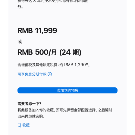
务
获得长达 3 年的技术支持和意外损坏保修服
务。
计
划
(适
RMB 11,999
用
于
或
Studio
RMB 500/月 (24 期)
Display
含增值税及其他法定税费
：约 RMB 1,390
脚
‡。
注
可享免息分期付款
(Studio
Display
-
添加到购物袋
标
准
需要考虑一下？
玻
将此设备加入你的收藏，即可先保留全部配置选择，之后随时
璃
回来再继续选购。
面
板
收藏
-