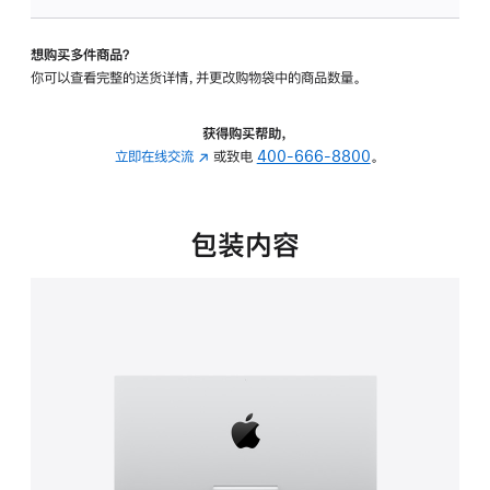
可
调
想购买多件商品？
倾
你可以查看完整的送货详情，并更改购物袋中的商品数量。
斜
度
的
获得购买帮助，
支
立即在线交流
(在
或致电
400-666-8800
。
架
新
的
窗
分
口
包装内容
期
中
付
打
款
开)
选
项)