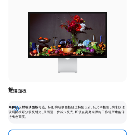
玻璃面板
两种抗反射玻璃面板可选。
标配的玻璃面板经过特别设计，反光率极低。纳米纹理
展
玻璃面板可分散反射光，从而进一步减少反光，即使在高亮光源的工作场所也能保
持出色画质。
开