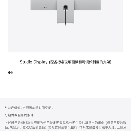
Studio Display (配备标准玻璃面板和可调倾斜度的支架)
网
脚
‡ 为近似值。金额可能随时间变动。
注
页
分期付款服务的条件
页
上述所示分期付款金额仅为使用特定期数免息分期付款估算得出的示例 (仅显示整数数
脚
额，未显示小数点以后的金额)，实际支付金额以银行、花呗或微信分付账单为准。上述分