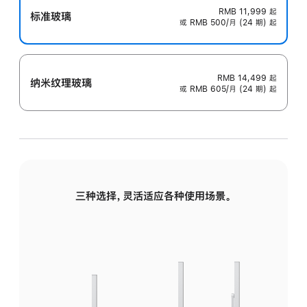
RMB 11,999
起
标准玻璃
或 RMB 500/月 (24 期) 起
RMB 14,499
起
纳米纹理玻璃
或 RMB 605/月 (24 期) 起
三种选择，灵活适应各种使用场景。
标