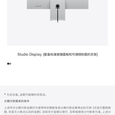
Studio Display (配备标准玻璃面板和可调倾斜度的支架)
网
脚
‡ 为近似值。金额可能随时间变动。
注
页
分期付款服务的条件
页
上述所示分期付款金额仅为使用特定期数免息分期付款估算得出的示例 (仅显示整数数
脚
额，未显示小数点以后的金额)，实际支付金额以银行、花呗或微信分付账单为准。上述分