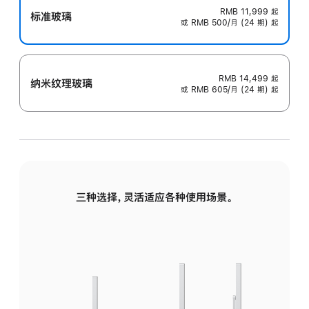
RMB 11,999
起
标准玻璃
或 RMB 500/月 (24 期) 起
RMB 14,499
起
纳米纹理玻璃
或 RMB 605/月 (24 期) 起
三种选择，灵活适应各种使用场景。
标