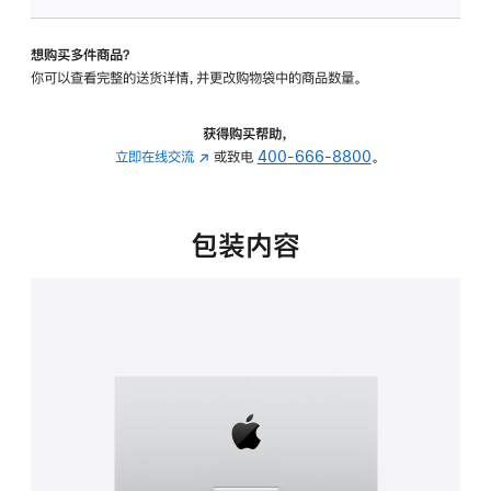
可
调
想购买多件商品？
倾
你可以查看完整的送货详情，并更改购物袋中的商品数量。
斜
度
的
获得购买帮助，
支
立即在线交流
(在
或致电
400-666-8800
。
架
新
的
窗
分
口
包装内容
期
中
付
打
款
开)
选
项)