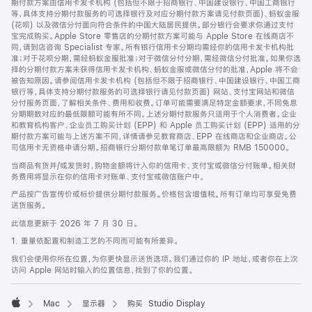
期付款方案由信用卡发卡机构 (包括但不限于招商银行、中国建设银行、中国工商银行
等，具体支持分期付款服务的可选择银行及对应分期付款方案请见付款页面)、蚂蚁金服
(花呗) 以及微信分付面向符合条件的中国大陆居民提供。部分银行会要求你通过支付
宝完成购买。Apple Store 零售店的分期付款方案可能与 Apple Store 在线商店不
同，请到店咨询 Specialist 专家。所有银行信用卡分期均需经你的信用卡发卡机构批
准；对于花呗分期，需经蚂蚁金服批准；对于微信分付分期，需经微信分付批准。如果你选
择的分期付款方案未获得信用卡发卡机构、蚂蚁金服或微信分付的批准，Apple 将不会
被告知原因。请参阅信用卡发卡机构 (包括但不限于招商银行、中国建设银行、中国工商
银行等，具体支持分期付款服务的可选择银行请见付款页面) 网站、支付宝网站和微信
分付服务页面，了解相关条件、费用和收费。订单可能需要满足特定金额要求，不同免息
分期期数对应的最低限额可能有所不同。上述分期付款服务只适用于个人消费者。企业
和教育机构客户、企业员工购买计划 (EPP) 和 Apple 员工购买计划 (EPP) 适用的分
期付款方案可能与上述方案不同，详情请参见教育商店、EPP 在线商店和企业商店。公
司信用卡无资格申请分期。招商银行分期付款单笔订单最高限额为 RMB 150000。
当商品有货并/或发货时，购物金额将计入你的信用卡、支付宝或微信分付账单。相关财
务费用将显示在你的信用卡对账单、支付宝或微信账户中。
产品按广告宣传价或标价提供分期付款服务。价格包含增值税。所有订单均可享受免费
送货服务。
此信息更新于 2026 年 7 月 30 日。
1. 重量依配置和制造工艺的不同而可能有所差异。
我们会使用你所在位置，为你更快显示送货选项。我们通过你的 IP 地址，或者你在上次
访问 Apple 网站时输入的位置信息，找到了你的位置。
Mac
显示器
购买 Studio Display