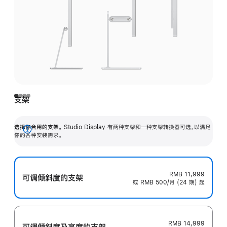
支架
选择你合用的支架。
Studio Display 有两种支架和一种支架转换器可选，以满足
展
你的各种安装需求。
开
RMB 11,999
可调倾斜度的支架
或 RMB 500/月 (24 期) 起
RMB 14,999
可调倾斜度及高‍度的支‍架