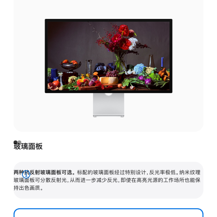
玻璃面板
两种抗反射玻璃面板可选。
标配的玻璃面板经过特别设计，反光率极低。纳米纹理
展
玻璃面板可分散反射光，从而进一步减少反光，即使在高亮光源的工作场所也能保
持出色画质。
开