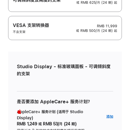
或 RMB 625/月 (24 期) 起
VESA 支架转换器
RMB 11,999
或 RMB 500/月 (24 期) 起
不含支架
Studio Display - 标准玻璃面板 - 可调倾斜度
的支架
是否要添加 AppleCare+ 服务计划？
AppleCare+ 服务计划 (适用于 Studio
AppleC
添加
Display)
服
RMB 1,249
或
RMB 53/月 (24 期)