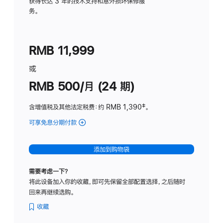
务
获得长达 3 年的技术支持和意外损坏保修服
务。
计
划
(适
RMB 11,999
用
于
或
Studio
RMB 500/月 (24 期)
Display
含增值税及其他法定税费
：约 RMB 1,390
脚
‡。
注
可享免息分期付款
(Studio
Display
-
添加到购物袋
标
准
需要考虑一下？
玻
将此设备加入你的收藏，即可先保留全部配置选择，之后随时
璃
回来再继续选购。
面
板
收藏
-