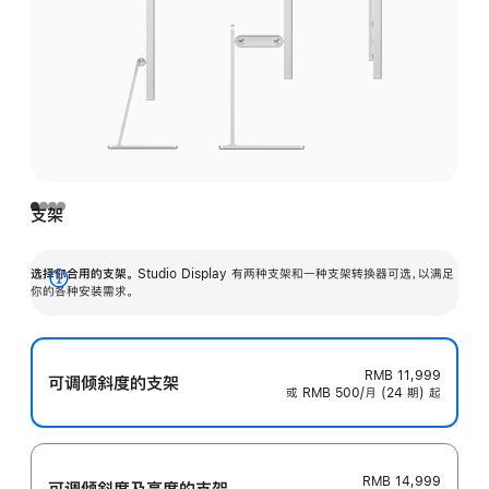
支架
选择你合用的支架。
Studio Display 有两种支架和一种支架转换器可选，以满足
展
你的各种安装需求。
开
RMB 11,999
可调倾斜度的支架
或 RMB 500/月 (24 期) 起
RMB 14,999
可调倾斜度及高‍度的支‍架