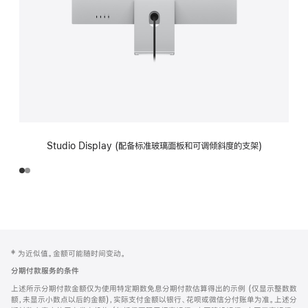
Studio Display (配备标准玻璃面板和可调倾斜度的支架)
网
脚
‡ 为近似值。金额可能随时间变动。
注
页
分期付款服务的条件
页
上述所示分期付款金额仅为使用特定期数免息分期付款估算得出的示例 (仅显示整数数
脚
额，未显示小数点以后的金额)，实际支付金额以银行、花呗或微信分付账单为准。上述分