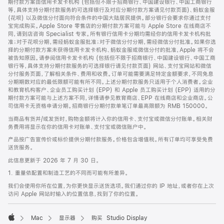
期付款方案由信用卡发卡机构 (包括但不限于招商银行、中国建设银行、中国工商银行
等，具体支持分期付款服务的可选择银行及对应分期付款方案请见付款页面)、蚂蚁金服
(花呗) 以及微信分付面向符合条件的中国大陆居民提供。部分银行会要求你通过支付
宝完成购买。Apple Store 零售店的分期付款方案可能与 Apple Store 在线商店不
同，请到店咨询 Specialist 专家。所有银行信用卡分期均需经你的信用卡发卡机构批
准；对于花呗分期，需经蚂蚁金服批准；对于微信分付分期，需经微信分付批准。如果你选
择的分期付款方案未获得信用卡发卡机构、蚂蚁金服或微信分付的批准，Apple 将不会
被告知原因。请参阅信用卡发卡机构 (包括但不限于招商银行、中国建设银行、中国工商
银行等，具体支持分期付款服务的可选择银行请见付款页面) 网站、支付宝网站和微信
分付服务页面，了解相关条件、费用和收费。订单可能需要满足特定金额要求，不同免息
分期期数对应的最低限额可能有所不同。上述分期付款服务只适用于个人消费者。企业
和教育机构客户、企业员工购买计划 (EPP) 和 Apple 员工购买计划 (EPP) 适用的分
期付款方案可能与上述方案不同，详情请参见教育商店、EPP 在线商店和企业商店。公
司信用卡无资格申请分期。招商银行分期付款单笔订单最高限额为 RMB 150000。
当商品有货并/或发货时，购物金额将计入你的信用卡、支付宝或微信分付账单。相关财
务费用将显示在你的信用卡对账单、支付宝或微信账户中。
产品按广告宣传价或标价提供分期付款服务。价格包含增值税。所有订单均可享受免费
送货服务。
此信息更新于 2026 年 7 月 30 日。
1. 重量依配置和制造工艺的不同而可能有所差异。
我们会使用你所在位置，为你更快显示送货选项。我们通过你的 IP 地址，或者你在上次
访问 Apple 网站时输入的位置信息，找到了你的位置。
Mac
显示器
购买 Studio Display