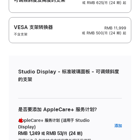
或 RMB 625/月 (24 期) 起
VESA 支架转换器
RMB 11,999
或 RMB 500/月 (24 期) 起
不含支架
Studio Display - 标准玻璃面板 - 可调倾斜度
的支架
是否要添加 AppleCare+ 服务计划？
AppleCare+ 服务计划 (适用于 Studio
AppleC
添加
Display)
服
RMB 1,249
或
RMB 53/月 (24 期)