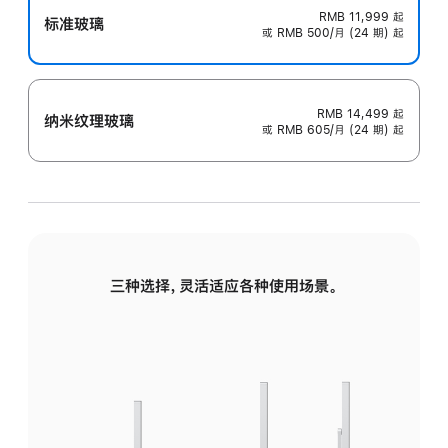
RMB 11,999
起
标准玻璃
或 RMB 500/月 (24 期) 起
RMB 14,499
起
纳米纹理玻璃
或 RMB 605/月 (24 期) 起
三种选择，灵活适应各种使用场景。
标