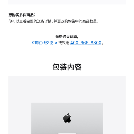
可
调
想购买多件商品？
倾
你可以查看完整的送货详情，并更改购物袋中的商品数量。
斜
度
的
获得购买帮助，
支
立即在线交流
(在
或致电
400-666-8800
。
架
新
的
窗
分
口
包装内容
期
中
付
打
款
开)
选
项)