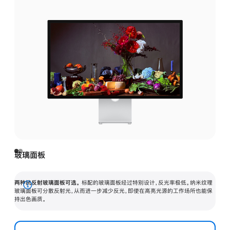
玻璃面板
两种抗反射玻璃面板可选。
标配的玻璃面板经过特别设计，反光率极低。纳米纹理
展
玻璃面板可分散反射光，从而进一步减少反光，即使在高亮光源的工作场所也能保
持出色画质。
开