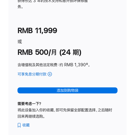
务
获得长达 3 年的技术支持和意外损坏保修服
务。
计
划
(适
RMB 11,999
用
于
或
Studio
RMB 500/月 (24 期)
Display
含增值税及其他法定税费
：约 RMB 1,390
脚
‡。
注
可享免息分期付款
(Studio
Display
-
添加到购物袋
标
准
需要考虑一下？
玻
将此设备加入你的收藏，即可先保留全部配置选择，之后随时
璃
回来再继续选购。
面
板
收藏
-