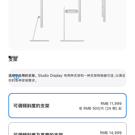
支架
选择你合用的支架。
Studio Display 有两种支架和一种支架转换器可选，以满足
展
你的各种安装需求。
开
RMB 11,999
可调倾斜度的支架
或 RMB 500/月 (24 期) 起
RMB 14,999
可调倾斜度及高‍度的支‍架