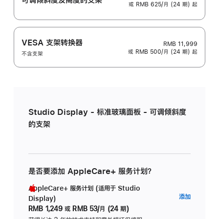
或 RMB 625/月 (24 期) 起
VESA 支架转换器
RMB 11,999
或 RMB 500/月 (24 期) 起
不含支架
Studio Display - 标准玻璃面板 - 可调倾斜度
的支架
是否要添加 AppleCare+ 服务计划？
AppleCare+ 服务计划 (适用于 Studio
AppleC
添加
Display)
服
RMB 1,249
或
RMB 53/月 (24 期)