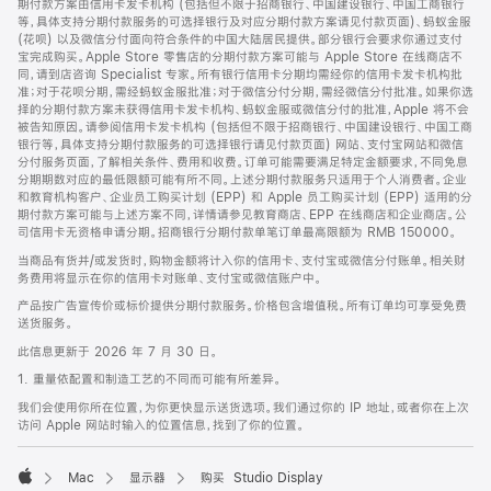
期付款方案由信用卡发卡机构 (包括但不限于招商银行、中国建设银行、中国工商银行
等，具体支持分期付款服务的可选择银行及对应分期付款方案请见付款页面)、蚂蚁金服
(花呗) 以及微信分付面向符合条件的中国大陆居民提供。部分银行会要求你通过支付
宝完成购买。Apple Store 零售店的分期付款方案可能与 Apple Store 在线商店不
同，请到店咨询 Specialist 专家。所有银行信用卡分期均需经你的信用卡发卡机构批
准；对于花呗分期，需经蚂蚁金服批准；对于微信分付分期，需经微信分付批准。如果你选
择的分期付款方案未获得信用卡发卡机构、蚂蚁金服或微信分付的批准，Apple 将不会
被告知原因。请参阅信用卡发卡机构 (包括但不限于招商银行、中国建设银行、中国工商
银行等，具体支持分期付款服务的可选择银行请见付款页面) 网站、支付宝网站和微信
分付服务页面，了解相关条件、费用和收费。订单可能需要满足特定金额要求，不同免息
分期期数对应的最低限额可能有所不同。上述分期付款服务只适用于个人消费者。企业
和教育机构客户、企业员工购买计划 (EPP) 和 Apple 员工购买计划 (EPP) 适用的分
期付款方案可能与上述方案不同，详情请参见教育商店、EPP 在线商店和企业商店。公
司信用卡无资格申请分期。招商银行分期付款单笔订单最高限额为 RMB 150000。
当商品有货并/或发货时，购物金额将计入你的信用卡、支付宝或微信分付账单。相关财
务费用将显示在你的信用卡对账单、支付宝或微信账户中。
产品按广告宣传价或标价提供分期付款服务。价格包含增值税。所有订单均可享受免费
送货服务。
此信息更新于 2026 年 7 月 30 日。
1. 重量依配置和制造工艺的不同而可能有所差异。
我们会使用你所在位置，为你更快显示送货选项。我们通过你的 IP 地址，或者你在上次
访问 Apple 网站时输入的位置信息，找到了你的位置。
Mac
显示器
购买 Studio Display