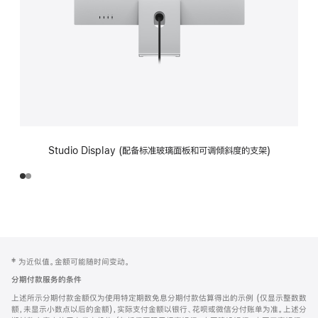
Studio Display (配备标准玻璃面板和可调倾斜度的支架)
网
脚
‡ 为近似值。金额可能随时间变动。
注
页
分期付款服务的条件
页
上述所示分期付款金额仅为使用特定期数免息分期付款估算得出的示例 (仅显示整数数
脚
额，未显示小数点以后的金额)，实际支付金额以银行、花呗或微信分付账单为准。上述分