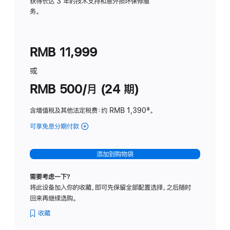
务
获得长达 3 年的技术支持和意外损坏保修服
务。
计
划
(适
RMB 11,999
用
于
或
Studio
RMB 500/月 (24 期)
Display
含增值税及其他法定税费
：约 RMB 1,390
脚
‡。
注
可享免息分期付款
(Studio
Display
-
添加到购物袋
标
准
需要考虑一下？
玻
将此设备加入你的收藏，即可先保留全部配置选择，之后随时
璃
回来再继续选购。
面
板
收藏
-