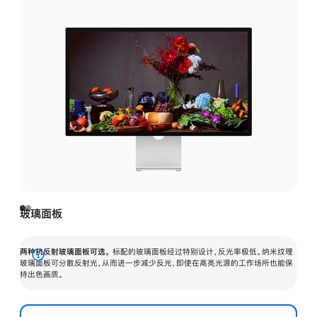
玻璃面板
两种抗反射玻璃面板可选。
标配的玻璃面板经过特别设计，反光率极低。纳米纹理
展
玻璃面板可分散反射光，从而进一步减少反光，即使在高亮光源的工作场所也能保
持出色画质。
开