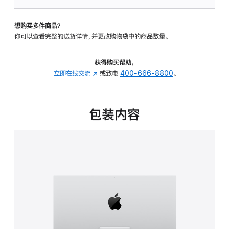
可
调
想购买多件商品？
倾
你可以查看完整的送货详情，并更改购物袋中的商品数量。
斜
度
的
获得购买帮助，
支
立即在线交流
(在
或致电
400-666-8800
。
架
新
的
窗
分
口
包装内容
期
中
付
打
款
开)
选
项)