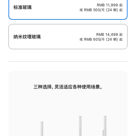
RMB 11,999
起
标准玻璃
或 RMB 500/月 (24 期) 起
RMB 14,499
起
纳米纹理玻璃
或 RMB 605/月 (24 期) 起
三种选择，灵活适应各种使用场景。
标