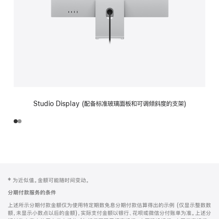
Studio Display (配备标准玻璃面板和可调倾斜度的支架)
网
脚
‡ 为近似值。金额可能随时间变动。
注
页
分期付款服务的条件
页
上述所示分期付款金额仅为使用特定期数免息分期付款估算得出的示例 (仅显示整数数
脚
额，未显示小数点以后的金额)，实际支付金额以银行、花呗或微信分付账单为准。上述分