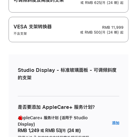
或 RMB 625/月 (24 期) 起
VESA 支架转换器
RMB 11,999
或 RMB 500/月 (24 期) 起
不含支架
Studio Display - 标准玻璃面板 - 可调倾斜度
的支架
是否要添加 AppleCare+ 服务计划？
AppleCare+ 服务计划 (适用于 Studio
AppleC
添加
Display)
服
RMB 1,249
或
RMB 53/月 (24 期)