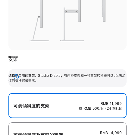
支架
选择你合用的支架。
Studio Display 有两种支架和一种支架转换器可选，以满足
展
你的各种安装需求。
开
RMB 11,999
可调倾斜度的支架
或 RMB 500/月 (24 期) 起
RMB 14,999
可调倾斜度及高‍度的支‍架