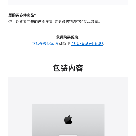
可
调
想购买多件商品？
倾
你可以查看完整的送货详情，并更改购物袋中的商品数量。
斜
度
的
获得购买帮助，
支
立即在线交流
(在
或致电
400-666-8800
。
架
新
的
窗
分
口
包装内容
期
中
付
打
款
开)
选
项)