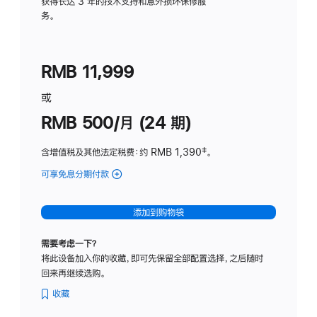
务
获得长达 3 年的技术支持和意外损坏保修服
务。
计
划
(适
RMB 11,999
用
于
或
Studio
RMB 500/月 (24 期)
Display
含增值税及其他法定税费
：约 RMB 1,390
脚
‡。
注
可享免息分期付款
(Studio
Display
-
添加到购物袋
标
准
需要考虑一下？
玻
将此设备加入你的收藏，即可先保留全部配置选择，之后随时
璃
回来再继续选购。
面
板
收藏
-