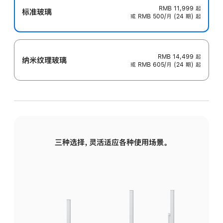
RMB 11,999
起
标准玻璃
或 RMB 500/月 (24 期) 起
RMB 14,499
起
纳米纹理玻璃
或 RMB 605/月 (24 期) 起
三种选择，灵活适应各种使用场景。
标