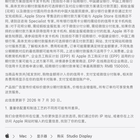
期付款方案由信用卡发卡机构 (包括但不限于招商银行、中国建设银行、中国工商银行
等，具体支持分期付款服务的可选择银行及对应分期付款方案请见付款页面)、蚂蚁金服
(花呗) 以及微信分付面向符合条件的中国大陆居民提供。部分银行会要求你通过支付
宝完成购买。Apple Store 零售店的分期付款方案可能与 Apple Store 在线商店不
同，请到店咨询 Specialist 专家。所有银行信用卡分期均需经你的信用卡发卡机构批
准；对于花呗分期，需经蚂蚁金服批准；对于微信分付分期，需经微信分付批准。如果你选
择的分期付款方案未获得信用卡发卡机构、蚂蚁金服或微信分付的批准，Apple 将不会
被告知原因。请参阅信用卡发卡机构 (包括但不限于招商银行、中国建设银行、中国工商
银行等，具体支持分期付款服务的可选择银行请见付款页面) 网站、支付宝网站和微信
分付服务页面，了解相关条件、费用和收费。订单可能需要满足特定金额要求，不同免息
分期期数对应的最低限额可能有所不同。上述分期付款服务只适用于个人消费者。企业
和教育机构客户、企业员工购买计划 (EPP) 和 Apple 员工购买计划 (EPP) 适用的分
期付款方案可能与上述方案不同，详情请参见教育商店、EPP 在线商店和企业商店。公
司信用卡无资格申请分期。招商银行分期付款单笔订单最高限额为 RMB 150000。
当商品有货并/或发货时，购物金额将计入你的信用卡、支付宝或微信分付账单。相关财
务费用将显示在你的信用卡对账单、支付宝或微信账户中。
产品按广告宣传价或标价提供分期付款服务。价格包含增值税。所有订单均可享受免费
送货服务。
此信息更新于 2026 年 7 月 30 日。
1. 重量依配置和制造工艺的不同而可能有所差异。
我们会使用你所在位置，为你更快显示送货选项。我们通过你的 IP 地址，或者你在上次
访问 Apple 网站时输入的位置信息，找到了你的位置。
Mac
显示器
购买 Studio Display