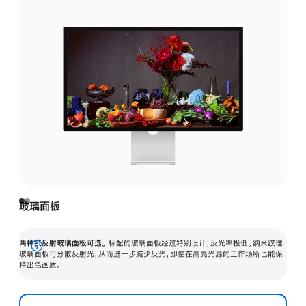
玻璃面板
两种抗反射玻璃面板可选。
标配的玻璃面板经过特别设计，反光率极低。纳米纹理
展
玻璃面板可分散反射光，从而进一步减少反光，即使在高亮光源的工作场所也能保
持出色画质。
开