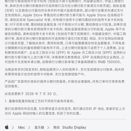
期付款方案由信用卡发卡机构 (包括但不限于招商银行、中国建设银行、中国工商银行
等，具体支持分期付款服务的可选择银行及对应分期付款方案请见付款页面)、蚂蚁金服
(花呗) 以及微信分付面向符合条件的中国大陆居民提供。部分银行会要求你通过支付
宝完成购买。Apple Store 零售店的分期付款方案可能与 Apple Store 在线商店不
同，请到店咨询 Specialist 专家。所有银行信用卡分期均需经你的信用卡发卡机构批
准；对于花呗分期，需经蚂蚁金服批准；对于微信分付分期，需经微信分付批准。如果你选
择的分期付款方案未获得信用卡发卡机构、蚂蚁金服或微信分付的批准，Apple 将不会
被告知原因。请参阅信用卡发卡机构 (包括但不限于招商银行、中国建设银行、中国工商
银行等，具体支持分期付款服务的可选择银行请见付款页面) 网站、支付宝网站和微信
分付服务页面，了解相关条件、费用和收费。订单可能需要满足特定金额要求，不同免息
分期期数对应的最低限额可能有所不同。上述分期付款服务只适用于个人消费者。企业
和教育机构客户、企业员工购买计划 (EPP) 和 Apple 员工购买计划 (EPP) 适用的分
期付款方案可能与上述方案不同，详情请参见教育商店、EPP 在线商店和企业商店。公
司信用卡无资格申请分期。招商银行分期付款单笔订单最高限额为 RMB 150000。
当商品有货并/或发货时，购物金额将计入你的信用卡、支付宝或微信分付账单。相关财
务费用将显示在你的信用卡对账单、支付宝或微信账户中。
产品按广告宣传价或标价提供分期付款服务。价格包含增值税。所有订单均可享受免费
送货服务。
此信息更新于 2026 年 7 月 30 日。
1. 重量依配置和制造工艺的不同而可能有所差异。
我们会使用你所在位置，为你更快显示送货选项。我们通过你的 IP 地址，或者你在上次
访问 Apple 网站时输入的位置信息，找到了你的位置。
Mac
显示器
购买 Studio Display