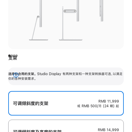
支架
选择你合用的支架。
Studio Display 有两种支架和一种支架转换器可选，以满足
展
你的各种安装需求。
开
RMB 11,999
可调倾斜度的支架
或 RMB 500/月 (24 期) 起
RMB 14,999
可调倾斜度及高‍度的支‍架