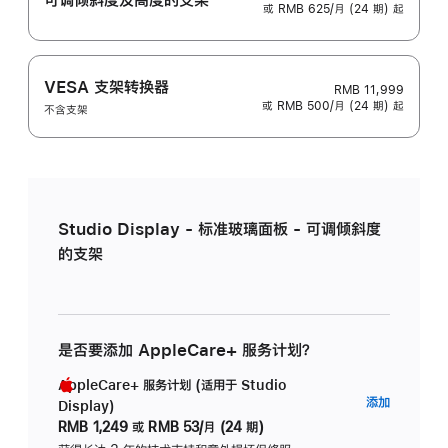
或 RMB 625/月 (24 期) 起
VESA 支架转换器
RMB 11,999
或 RMB 500/月 (24 期) 起
不含支架
Studio Display - 标准玻璃面板 - 可调倾斜度
的支架
是否要添加 AppleCare+ 服务计划？
AppleCare+ 服务计划 (适用于 Studio
AppleC
添加
Display)
服
RMB 1,249
或
RMB 53/月 (24 期)