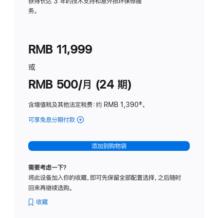
务
获得长达 3 年的技术支持和意外损坏保修服
务。
计
划
(适
RMB 11,999
用
于
或
Studio
RMB 500/月 (24 期)
Display
含增值税及其他法定税费
：约 RMB 1,390
脚
‡。
注
可享免息分期付款
(Studio
Display
-
添加到购物袋
标
准
需要考虑一下？
玻
将此设备加入你的收藏，即可先保留全部配置选择，之后随时
璃
回来再继续选购。
面
板
收藏
-