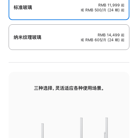
RMB 11,999
起
标准玻璃
或 RMB 500/月 (24 期) 起
RMB 14,499
起
纳米纹理玻璃
或 RMB 605/月 (24 期) 起
三种选择，灵活适应各种使用场景。
标