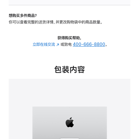
可
调
想购买多件商品？
倾
你可以查看完整的送货详情，并更改购物袋中的商品数量。
斜
度
的
获得购买帮助，
支
立即在线交流
(在
或致电
400-666-8800
。
架
新
的
窗
分
口
包装内容
期
中
付
打
款
开)
选
项)