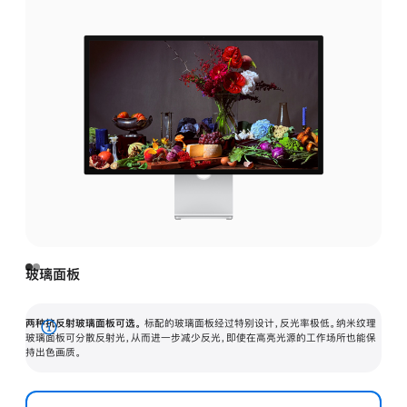
玻璃面板
两种抗反射玻璃面板可选。
标配的玻璃面板经过特别设计，反光率极低。纳米纹理
展
玻璃面板可分散反射光，从而进一步减少反光，即使在高亮光源的工作场所也能保
持出色画质。
开