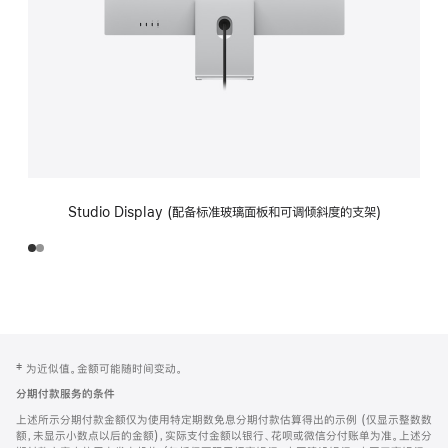
Studio Display (配备标准玻璃面板和可调倾斜度的支架)
网
脚
‡ 为近似值。金额可能随时间变动。
注
页
分期付款服务的条件
页
上述所示分期付款金额仅为使用特定期数免息分期付款估算得出的示例 (仅显示整数数
脚
额，未显示小数点以后的金额)，实际支付金额以银行、花呗或微信分付账单为准。上述分