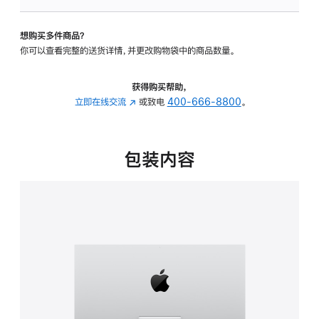
可
调
想购买多件商品？
倾
你可以查看完整的送货详情，并更改购物袋中的商品数量。
斜
度
的
获得购买帮助，
支
立即在线交流
(在
或致电
400-666-8800
。
架
新
的
窗
分
口
包装内容
期
中
付
打
款
开)
选
项)