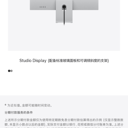
Studio Display (配备标准玻璃面板和可调倾斜度的支架)
网
脚
‡ 为近似值。金额可能随时间变动。
注
页
分期付款服务的条件
页
上述所示分期付款金额仅为使用特定期数免息分期付款估算得出的示例 (仅显示整数数
脚
额，未显示小数点以后的金额)，实际支付金额以银行、花呗或微信分付账单为准。上述分