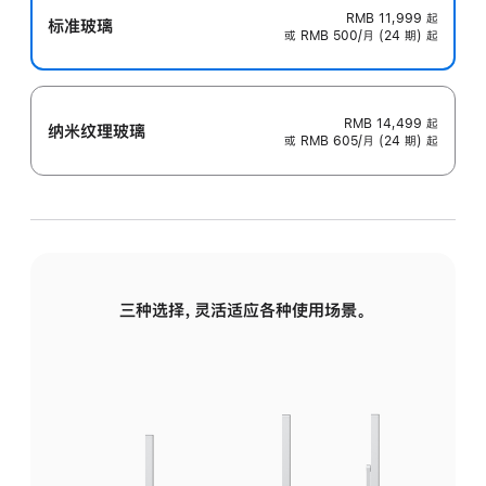
RMB 11,999
起
标准玻璃
或 RMB 500/月 (24 期) 起
RMB 14,499
起
纳米纹理玻璃
或 RMB 605/月 (24 期) 起
三种选择，灵活适应各种使用场景。
标