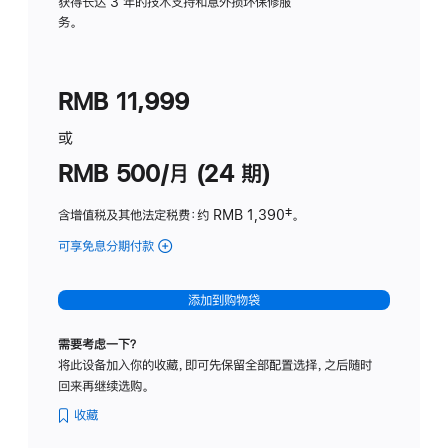
务
获得长达 3 年的技术支持和意外损坏保修服
务。
计
划
(适
RMB 11,999
用
于
或
Studio
RMB 500/月 (24 期)
Display
含增值税及其他法定税费
：约 RMB 1,390
脚
‡。
注
可享免息分期付款
(Studio
Display
-
添加到购物袋
标
准
需要考虑一下？
玻
将此设备加入你的收藏，即可先保留全部配置选择，之后随时
璃
回来再继续选购。
面
板
收藏
-