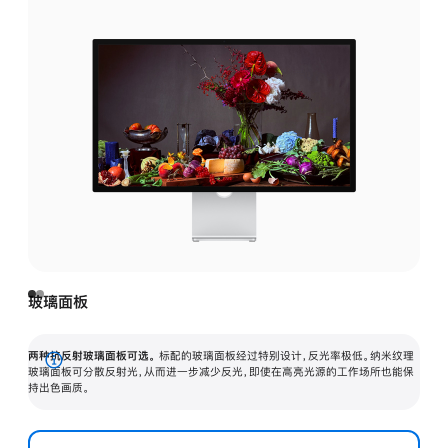
玻璃面板
两种抗反射玻璃面板可选。
标配的玻璃面板经过特别设计，反光率极低。纳米纹理
展
玻璃面板可分散反射光，从而进一步减少反光，即使在高亮光源的工作场所也能保
持出色画质。
开