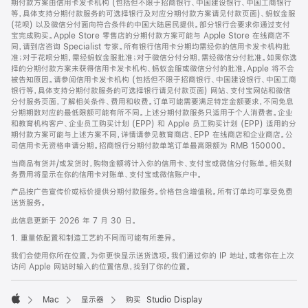
期付款方案由信用卡发卡机构 (包括但不限于招商银行、中国建设银行、中国工商银行
等，具体支持分期付款服务的可选择银行及对应分期付款方案请见付款页面)、蚂蚁金服
(花呗) 以及微信分付面向符合条件的中国大陆居民提供。部分银行会要求你通过支付
宝完成购买。Apple Store 零售店的分期付款方案可能与 Apple Store 在线商店不
同，请到店咨询 Specialist 专家。所有银行信用卡分期均需经你的信用卡发卡机构批
准；对于花呗分期，需经蚂蚁金服批准；对于微信分付分期，需经微信分付批准。如果你选
择的分期付款方案未获得信用卡发卡机构、蚂蚁金服或微信分付的批准，Apple 将不会
被告知原因。请参阅信用卡发卡机构 (包括但不限于招商银行、中国建设银行、中国工商
银行等，具体支持分期付款服务的可选择银行请见付款页面) 网站、支付宝网站和微信
分付服务页面，了解相关条件、费用和收费。订单可能需要满足特定金额要求，不同免息
分期期数对应的最低限额可能有所不同。上述分期付款服务只适用于个人消费者。企业
和教育机构客户、企业员工购买计划 (EPP) 和 Apple 员工购买计划 (EPP) 适用的分
期付款方案可能与上述方案不同，详情请参见教育商店、EPP 在线商店和企业商店。公
司信用卡无资格申请分期。招商银行分期付款单笔订单最高限额为 RMB 150000。
当商品有货并/或发货时，购物金额将计入你的信用卡、支付宝或微信分付账单。相关财
务费用将显示在你的信用卡对账单、支付宝或微信账户中。
产品按广告宣传价或标价提供分期付款服务。价格包含增值税。所有订单均可享受免费
送货服务。
此信息更新于 2026 年 7 月 30 日。
1. 重量依配置和制造工艺的不同而可能有所差异。
我们会使用你所在位置，为你更快显示送货选项。我们通过你的 IP 地址，或者你在上次
访问 Apple 网站时输入的位置信息，找到了你的位置。
Mac
显示器
购买 Studio Display