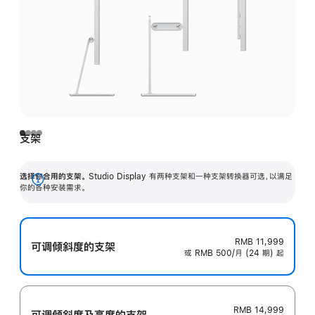
支架
选择你合用的支架。
Studio Display 有两种支架和一种支架转换器可选，以满足
展
你的各种安装需求。
开
RMB 11,999
可调倾斜度的支架
或 RMB 500/月 (24 期) 起
RMB 14,999
可调倾斜度及高‍度的支‍架