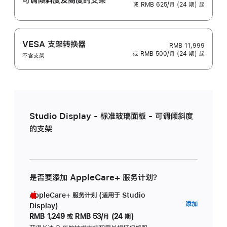
或 RMB 625/月 (24 期) 起
VESA 支架转换器
RMB 11,999
或 RMB 500/月 (24 期) 起
不含支架
Studio Display - 标准玻璃面板 - 可调倾斜度
的支架
是否要添加 AppleCare+ 服务计划？
AppleCare+ 服务计划 (适用于 Studio
AppleC
添加
Display)
服
RMB 1,249
或
RMB 53/月 (24 期)