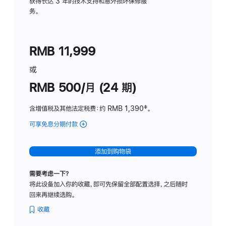
务
获得长达 3 年的技术支持和意外损坏保修服
务。
计
划
(适
RMB 11,999
用
于
或
Studio
RMB 500/月 (24 期)
Display
含增值税及其他法定税费
：约 RMB 1,390
脚
‡。
注
可享免息分期付款
(Studio
Display
-
添加到购物袋
标
准
需要考虑一下？
玻
将此设备加入你的收藏，即可先保留全部配置选择，之后随时
璃
回来再继续选购。
面
板
收藏
-