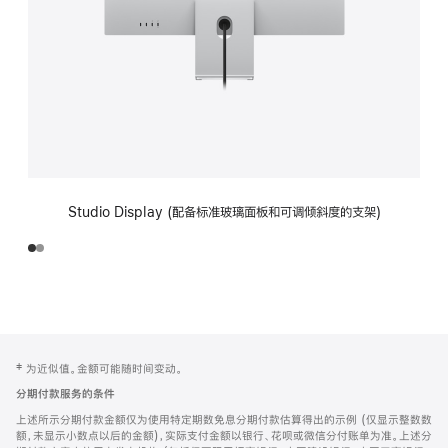
Studio Display (配备标准玻璃面板和可调倾斜度的支架)
网
脚
‡ 为近似值。金额可能随时间变动。
注
页
分期付款服务的条件
页
上述所示分期付款金额仅为使用特定期数免息分期付款估算得出的示例 (仅显示整数数
脚
额，未显示小数点以后的金额)，实际支付金额以银行、花呗或微信分付账单为准。上述分