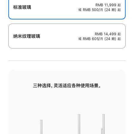
RMB 11,999
起
标准玻璃
或 RMB 500/月 (24 期) 起
RMB 14,499
起
纳米纹理玻璃
或 RMB 605/月 (24 期) 起
三种选择，灵活适应各种使用场景。
标