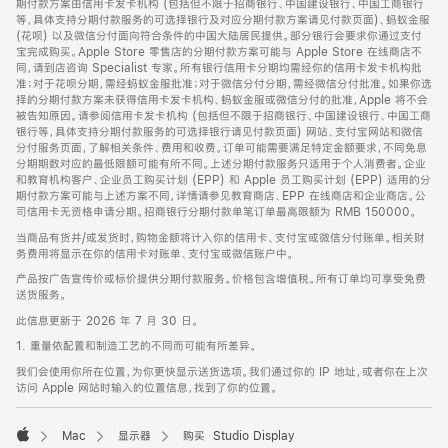
期付款方案由信用卡发卡机构 (包括但不限于招商银行、中国建设银行、中国工商银行
等，具体支持分期付款服务的可选择银行及对应分期付款方案请见付款页面)、蚂蚁金服
(花呗) 以及微信分付面向符合条件的中国大陆居民提供。部分银行会要求你通过支付
宝完成购买。Apple Store 零售店的分期付款方案可能与 Apple Store 在线商店不
同，请到店咨询 Specialist 专家。所有银行信用卡分期均需经你的信用卡发卡机构批
准；对于花呗分期，需经蚂蚁金服批准；对于微信分付分期，需经微信分付批准。如果你选
择的分期付款方案未获得信用卡发卡机构、蚂蚁金服或微信分付的批准，Apple 将不会
被告知原因。请参阅信用卡发卡机构 (包括但不限于招商银行、中国建设银行、中国工商
银行等，具体支持分期付款服务的可选择银行请见付款页面) 网站、支付宝网站和微信
分付服务页面，了解相关条件、费用和收费。订单可能需要满足特定金额要求，不同免息
分期期数对应的最低限额可能有所不同。上述分期付款服务只适用于个人消费者。企业
和教育机构客户、企业员工购买计划 (EPP) 和 Apple 员工购买计划 (EPP) 适用的分
期付款方案可能与上述方案不同，详情请参见教育商店、EPP 在线商店和企业商店。公
司信用卡无资格申请分期。招商银行分期付款单笔订单最高限额为 RMB 150000。
当商品有货并/或发货时，购物金额将计入你的信用卡、支付宝或微信分付账单。相关财
务费用将显示在你的信用卡对账单、支付宝或微信账户中。
产品按广告宣传价或标价提供分期付款服务。价格包含增值税。所有订单均可享受免费
送货服务。
此信息更新于 2026 年 7 月 30 日。
1. 重量依配置和制造工艺的不同而可能有所差异。
我们会使用你所在位置，为你更快显示送货选项。我们通过你的 IP 地址，或者你在上次
访问 Apple 网站时输入的位置信息，找到了你的位置。
Mac
显示器
购买 Studio Display