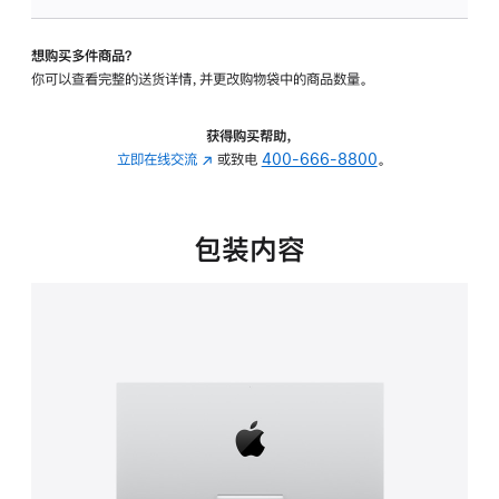
可
调
想购买多件商品？
倾
你可以查看完整的送货详情，并更改购物袋中的商品数量。
斜
度
的
获得购买帮助，
支
立即在线交流
(在
或致电
400-666-8800
。
架
新
的
窗
分
口
包装内容
期
中
付
打
款
开)
选
项)