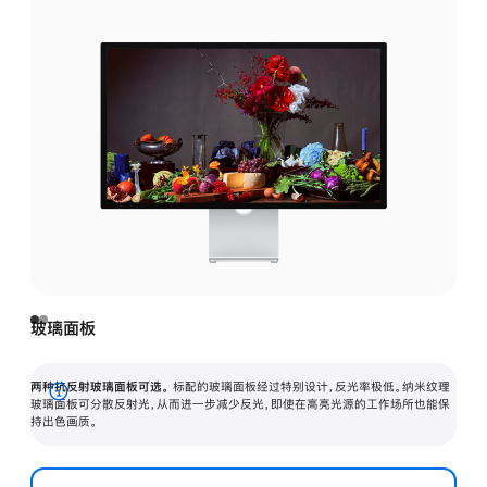
玻璃面板
两种抗反射玻璃面板可选。
标配的玻璃面板经过特别设计，反光率极低。纳米纹理
展
玻璃面板可分散反射光，从而进一步减少反光，即使在高亮光源的工作场所也能保
持出色画质。
开