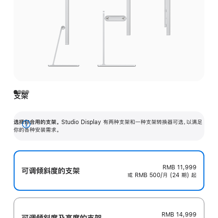
支架
选择你合用的支架。
Studio Display 有两种支架和一种支架转换器可选，以满足
展
你的各种安装需求。
开
RMB 11,999
可调倾斜度的支架
或 RMB 500/月 (24 期) 起
RMB 14,999
可调倾斜度及高‍度的支‍架