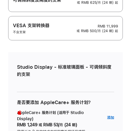
或 RMB 625/月 (24 期) 起
VESA 支架转换器
RMB 11,999
或 RMB 500/月 (24 期) 起
不含支架
Studio Display - 标准玻璃面板 - 可调倾斜度
的支架
是否要添加 AppleCare+ 服务计划？
AppleCare+ 服务计划 (适用于 Studio
AppleC
添加
Display)
服
RMB 1,249
或
RMB 53/月 (24 期)