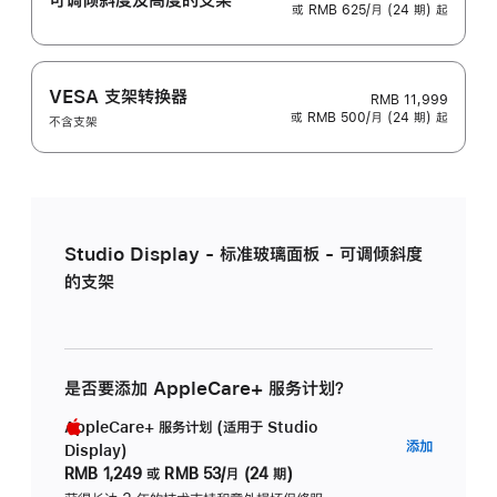
或 RMB 625/月 (24 期) 起
VESA 支架转换器
RMB 11,999
或 RMB 500/月 (24 期) 起
不含支架
Studio Display - 标准玻璃面板 - 可调倾斜度
的支架
是否要添加 AppleCare+ 服务计划？
AppleCare+ 服务计划 (适用于 Studio
AppleC
添加
Display)
服
RMB 1,249
或
RMB 53/月 (24 期)