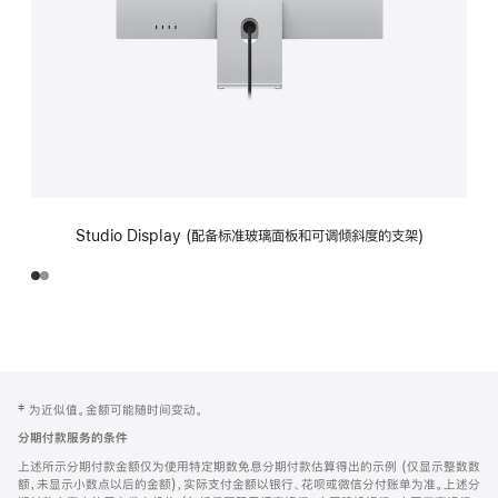
Studio Display (配备标准玻璃面板和可调倾斜度的支架)
网
脚
‡ 为近似值。金额可能随时间变动。
注
页
分期付款服务的条件
页
上述所示分期付款金额仅为使用特定期数免息分期付款估算得出的示例 (仅显示整数数
脚
额，未显示小数点以后的金额)，实际支付金额以银行、花呗或微信分付账单为准。上述分