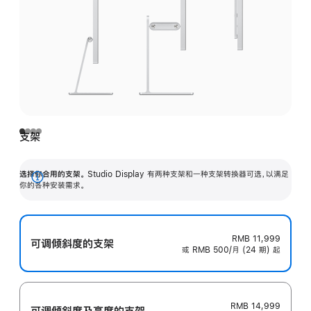
支架
选择你合用的支架。
Studio Display 有两种支架和一种支架转换器可选，以满足
展
你的各种安装需求。
开
RMB 11,999
可调倾斜度的支架
或 RMB 500/月 (24 期) 起
RMB 14,999
可调倾斜度及高‍度的支‍架