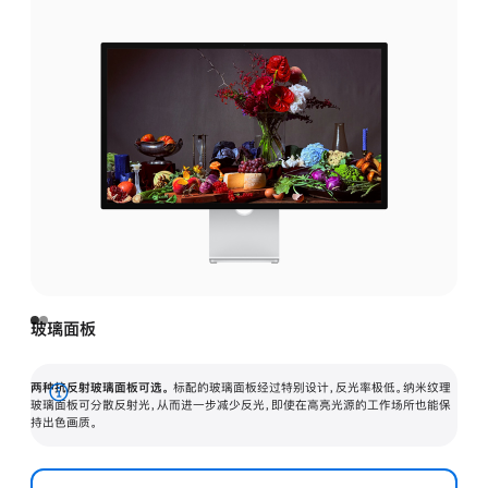
玻璃面板
两种抗反射玻璃面板可选。
标配的玻璃面板经过特别设计，反光率极低。纳米纹理
展
玻璃面板可分散反射光，从而进一步减少反光，即使在高亮光源的工作场所也能保
持出色画质。
开