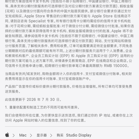
期付款方案由信用卡发卡机构 (包括但不限于招商银行、中国建设银行、中国工商银行
等，具体支持分期付款服务的可选择银行及对应分期付款方案请见付款页面)、蚂蚁金服
(花呗) 以及微信分付面向符合条件的中国大陆居民提供。部分银行会要求你通过支付
宝完成购买。Apple Store 零售店的分期付款方案可能与 Apple Store 在线商店不
同，请到店咨询 Specialist 专家。所有银行信用卡分期均需经你的信用卡发卡机构批
准；对于花呗分期，需经蚂蚁金服批准；对于微信分付分期，需经微信分付批准。如果你选
择的分期付款方案未获得信用卡发卡机构、蚂蚁金服或微信分付的批准，Apple 将不会
被告知原因。请参阅信用卡发卡机构 (包括但不限于招商银行、中国建设银行、中国工商
银行等，具体支持分期付款服务的可选择银行请见付款页面) 网站、支付宝网站和微信
分付服务页面，了解相关条件、费用和收费。订单可能需要满足特定金额要求，不同免息
分期期数对应的最低限额可能有所不同。上述分期付款服务只适用于个人消费者。企业
和教育机构客户、企业员工购买计划 (EPP) 和 Apple 员工购买计划 (EPP) 适用的分
期付款方案可能与上述方案不同，详情请参见教育商店、EPP 在线商店和企业商店。公
司信用卡无资格申请分期。招商银行分期付款单笔订单最高限额为 RMB 150000。
当商品有货并/或发货时，购物金额将计入你的信用卡、支付宝或微信分付账单。相关财
务费用将显示在你的信用卡对账单、支付宝或微信账户中。
产品按广告宣传价或标价提供分期付款服务。价格包含增值税。所有订单均可享受免费
送货服务。
此信息更新于 2026 年 7 月 30 日。
1. 重量依配置和制造工艺的不同而可能有所差异。
我们会使用你所在位置，为你更快显示送货选项。我们通过你的 IP 地址，或者你在上次
访问 Apple 网站时输入的位置信息，找到了你的位置。
Mac
显示器
购买 Studio Display