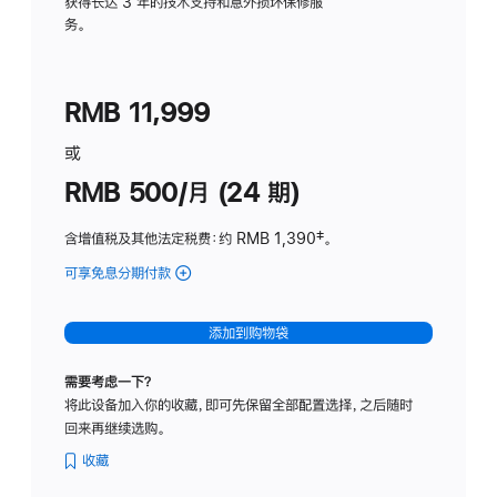
务
获得长达 3 年的技术支持和意外损坏保修服
务。
计
划
(适
RMB 11,999
用
于
或
Studio
RMB 500/月 (24 期)
Display
含增值税及其他法定税费
：约 RMB 1,390
脚
‡。
注
可享免息分期付款
(Studio
Display
-
添加到购物袋
标
准
需要考虑一下？
玻
将此设备加入你的收藏，即可先保留全部配置选择，之后随时
璃
回来再继续选购。
面
板
收藏
-