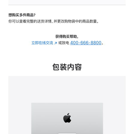
可
调
想购买多件商品？
倾
你可以查看完整的送货详情，并更改购物袋中的商品数量。
斜
度
的
获得购买帮助，
支
立即在线交流
(在
或致电
400-666-8800
。
架
新
的
窗
分
口
包装内容
期
中
付
打
款
开)
选
项)