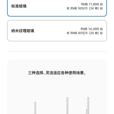
RMB 11,999
起
标准玻璃
或 RMB 500/月 (24 期) 起
RMB 14,499
起
纳米纹理玻璃
或 RMB 605/月 (24 期) 起
三种选择，灵活适应各种使用场景。
标