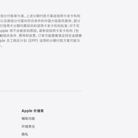
微信分付账单为准。上述分期付款方案由信用卡发卡机构
) 以及微信分付面向符合条件的中国大陆居民提供。部分
家。所有银行信用卡分期均需经你的信用卡发卡机构批准；对于花
ple 将不会被告知原因。请参阅信用卡发卡机构 (包
了解相关条件、费用和收费。订单可能需要满足特定金额要
e 员工购买计划 (EPP) 适用的分期付款方案可能与
。
Apple 价值观
辅助功能
环境责任
隐私