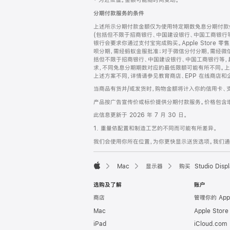
‡ 为近似值。金额可能随时间变动。
注
页
分期付款服务的条件
页
上述所示分期付款金额仅为使用特定期数免息分期付款估
脚
(包括但不限于招商银行、中国建设银行、中国工商银行
银行会要求你通过支付宝完成购买。Apple Store 零
呗分期，需经蚂蚁金服批准；对于微信分付分期，需经微信
括但不限于招商银行、中国建设银行、中国工商银行等，
求，不同免息分期期数对应的最低限额可能有所不同。上述分
上述方案不同，详情请参见教育商店、EPP 在线商店和
当商品有货并/或发货时，购物金额将计入你的信用卡、
产品按广告宣传价或标价提供分期付款服务。价格包含
此信息更新于 2026 年 7 月 30 日。
1. 重量依配置和制造工艺的不同而可能有所差异。
我们会使用你所在位置，为你更快显示送货选项。我们通过你
Mac
显示器
购买 Studio Displ
Apple
选购及了解
账户
商店
管理你的 App
Mac
Apple Stor
iPad
iCloud.com