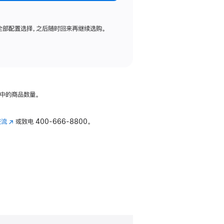
全部配置选择，之后随时回来再继续选购。
中的商品数量。
交流
(在
或致电
400-666-8800。
新
窗
口
中
打
开)