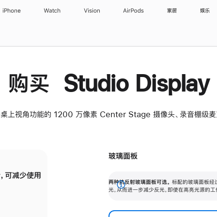
iPhone
Watch
Vision
AirPods
家居
娱乐
购买 Studio Display
桌上视角功能的 1200 万像素 Center Stage 摄像头、录音棚
玻璃面板
，可减少使用
纳米纹理玻璃面板可进一步减少反光，即使在
两种抗反射玻璃面板可选。
标配的玻璃面板经
。
有高亮光源的场所使用，也能保持出色画质。
展
光，从而进一步减少反光，即使在高亮光源的工
开