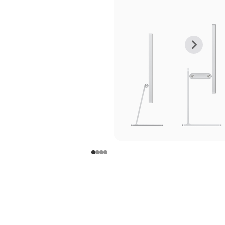
上
下
一
一
张
张
图
图
库
库
图
图
片
片
-
-
支
支
架
架