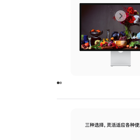
上
下
一
一
张
张
图
图
库
库
图
图
片
片
-
-
玻
玻
璃
璃
三种选择，灵活适应各种使
面
面
板
板