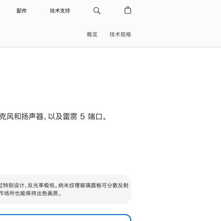
配件
技术支持
概览
技术规格
级麦克风和扬声器，以及雷雳 5 端口。
过特别设计，反光率极低。纳米纹理玻璃面板可分散反射
作场所也能保持出色画质。