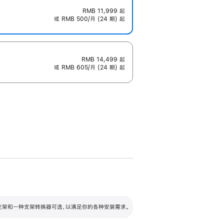
RMB 11,999
起
或 RMB 500/月 (24 期) 起
RMB 14,499
起
或 RMB 605/月 (24 期) 起
配可调倾斜度及高度的支架，额外增加 105
VESA 支架转换器
 有两种支架和一种支架转换器可选，以满足你的各种安装需求。
毫米的高度调节范围。
容的支架 (未随附)