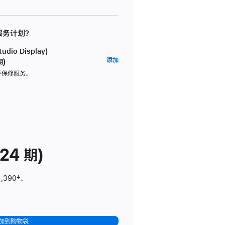
 服务计划？
dio Display)
AppleCare+
添加
期)
服
坏保修服务。
务
计
划
(适
用
于
24 期)
Studio
Display)
1,390
脚
‡。
注
加到购物袋