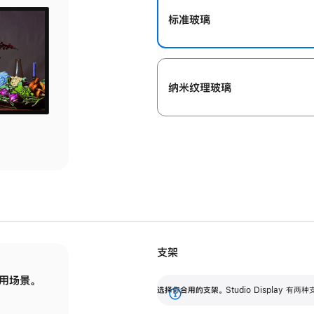
标准玻璃
纳米纹理玻璃
支架
用场景。
标配可调倾斜度的支架，提供 30 度的倾斜度
选
选择你合用的支架。
Studio Display
调节范围。
展