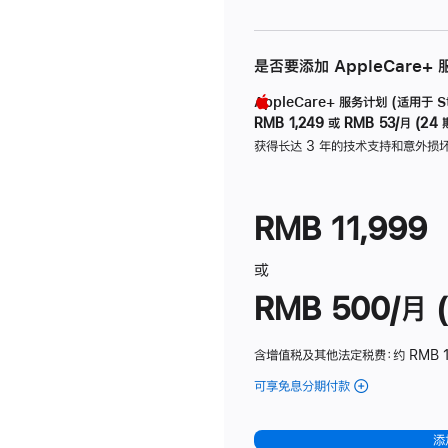
是否要添加 AppleCare+
AppleCare+ 服务计划 (适用于 Stu
RMB 1,249
或
RMB 53/月 (24 
获得长达 3 年的技术支持和意外损
RMB 11,999
或
RMB 500/月 (
含增值税及其他法定税费
：约 RMB 
可享免息分期付款
(Studio
Display
-
添