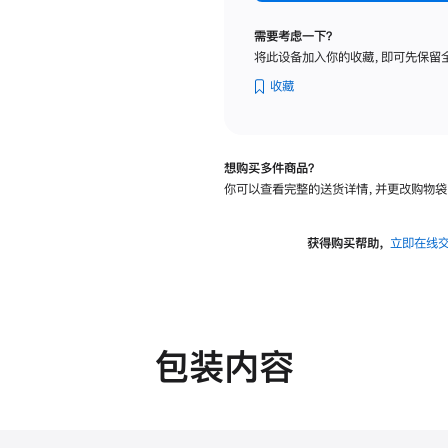
标
准
需要考虑一下？
玻
将此设备加入你的收藏，即可先保留
璃
面
收藏
板
-
可
想购买多件商品？
调
你可以查看完整的送货详情，并更改购物袋
倾
斜
度
获得购买帮助，
立即在线
的
支
架
的
分
包装内容
期
付
款
选
项)