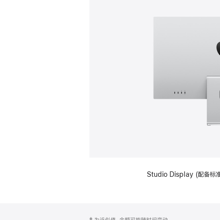
Studio Display (
网
脚