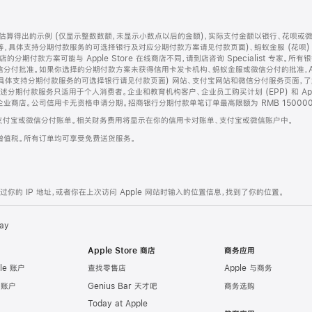
算得出的示例 (仅显示整数数额，未显示小数点以后的金额)，实际支付金额以银行、花呗或
等，具体支持分期付款服务的可选择银行及对应分期付款方案请见付款页面)、蚂蚁金服 (花呗
售店的分期付款方案可能与 Apple Store 在线商店不同，请到店咨询 Specialist 专
分付批准。如果你选择的分期付款方案未获得信用卡发卡机构、蚂蚁金服或微信分付的批准，Ap
具体支持分期付款服务的可选择银行请见付款页面) 网站、支付宝网站和微信分付服务页面，
期付款服务只适用于个人消费者。企业和教育机构客户、企业员工购买计划 (EPP) 和 Appl
企业商店。公司信用卡无资格申请分期。招商银行分期付款单笔订单最高限额为 RMB 150000
支付宝或微信分付账单。相关财务费用将显示在你的信用卡对账单、支付宝或微信账户中。
增值税。所有订单均可享受免费送货服务。
的 IP 地址，或者你在上次访问 Apple 网站时输入的位置信息，找到了你的位置。
ay
Apple Store 商店
商务应用
le 账户
查找零售店
Apple 与商务
e 账户
Genius Bar 天才吧
商务选购
Today at Apple