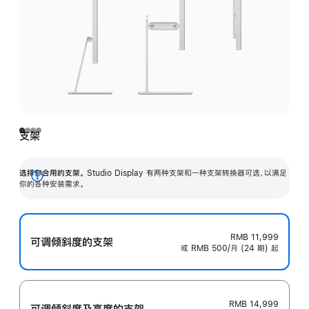
支架
选择你合用的支架。
Studio Display 有两种支架和一种支架转换器可选，以满足
展
你的各种安装需求。
开
RMB 11,999
可调倾斜度的支架
或 RMB 500/月 (24 期) 起
RMB 14,999
可调倾斜度及高‍度的支‍架