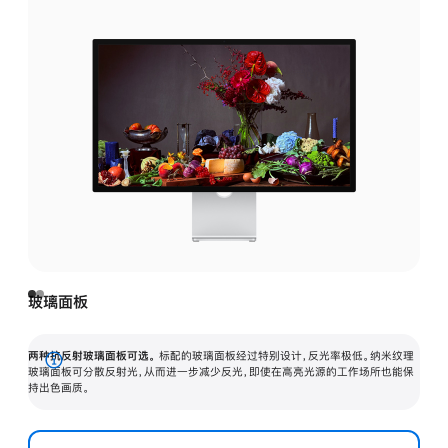
玻璃面板
两种抗反射玻璃面板可选。
标配的玻璃面板经过特别设计，反光率极低。纳米纹理
展
玻璃面板可分散反射光，从而进一步减少反光，即使在高亮光源的工作场所也能保
持出色画质。
开