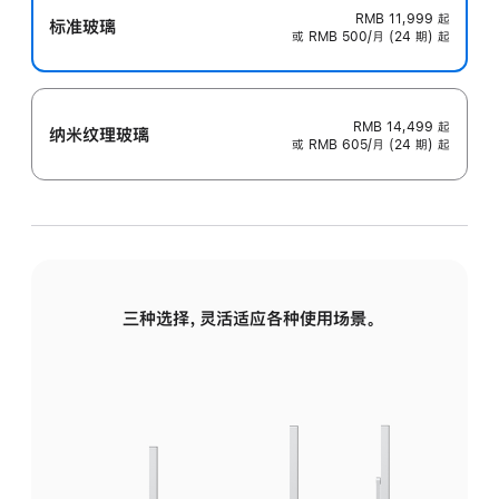
RMB 11,999
起
标准玻璃
或 RMB 500/月 (24 期) 起
RMB 14,499
起
纳米纹理玻璃
或 RMB 605/月 (24 期) 起
三种选择，灵活适应各种使用场景。
标