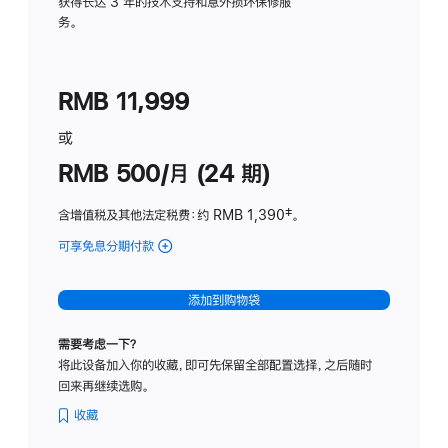
务
获得长达 3 年的技术支持和意外损坏保修服
务。
计
划
(适
RMB 11,999
用
于
或
Studio
RMB 500/月 (24 期)
Display
含增值税及其他法定税费
：约 RMB 1,390
脚
‡。
注
可享免息分期付款
(Studio
Display
-
添加到购物袋
标
准
需要考虑一下？
玻
将此设备加入你的收藏，即可先保留全部配置选择，之后随时
璃
回来再继续选购。
面
板
收藏
-