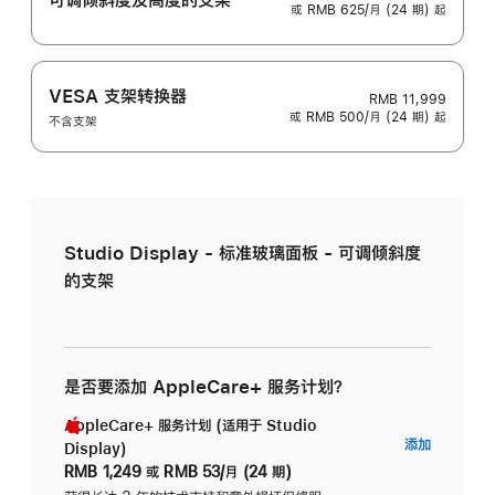
或 RMB 625/月 (24 期) 起
VESA 支架转换器
RMB 11,999
或 RMB 500/月 (24 期) 起
不含支架
Studio Display - 标准玻璃面板 - 可调倾斜度
的支架
是否要添加 AppleCare+ 服务计划？
AppleCare+ 服务计划 (适用于 Studio
AppleC
添加
Display)
服
RMB 1,249
或
RMB 53/月 (24 期)