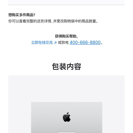
可
调
想购买多件商品？
倾
你可以查看完整的送货详情，并更改购物袋中的商品数量。
斜
度
的
获得购买帮助，
支
立即在线交流
(在
或致电
400-666-8800
。
架
新
的
窗
分
口
包装内容
期
中
付
打
款
开)
选
项)