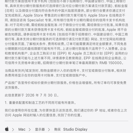
期付款方案由信用卡发卡机构 (包括但不限于招商银行、中国建设银行、中国工商银行
等，具体支持分期付款服务的可选择银行及对应分期付款方案请见付款页面)、蚂蚁金服
(花呗) 以及微信分付面向符合条件的中国大陆居民提供。部分银行会要求你通过支付
宝完成购买。Apple Store 零售店的分期付款方案可能与 Apple Store 在线商店不
同，请到店咨询 Specialist 专家。所有银行信用卡分期均需经你的信用卡发卡机构批
准；对于花呗分期，需经蚂蚁金服批准；对于微信分付分期，需经微信分付批准。如果你选
择的分期付款方案未获得信用卡发卡机构、蚂蚁金服或微信分付的批准，Apple 将不会
被告知原因。请参阅信用卡发卡机构 (包括但不限于招商银行、中国建设银行、中国工商
银行等，具体支持分期付款服务的可选择银行请见付款页面) 网站、支付宝网站和微信
分付服务页面，了解相关条件、费用和收费。订单可能需要满足特定金额要求，不同免息
分期期数对应的最低限额可能有所不同。上述分期付款服务只适用于个人消费者。企业
和教育机构客户、企业员工购买计划 (EPP) 和 Apple 员工购买计划 (EPP) 适用的分
期付款方案可能与上述方案不同，详情请参见教育商店、EPP 在线商店和企业商店。公
司信用卡无资格申请分期。招商银行分期付款单笔订单最高限额为 RMB 150000。
当商品有货并/或发货时，购物金额将计入你的信用卡、支付宝或微信分付账单。相关财
务费用将显示在你的信用卡对账单、支付宝或微信账户中。
产品按广告宣传价或标价提供分期付款服务。价格包含增值税。所有订单均可享受免费
送货服务。
此信息更新于 2026 年 7 月 30 日。
1. 重量依配置和制造工艺的不同而可能有所差异。
我们会使用你所在位置，为你更快显示送货选项。我们通过你的 IP 地址，或者你在上次
访问 Apple 网站时输入的位置信息，找到了你的位置。
Mac
显示器
购买 Studio Display