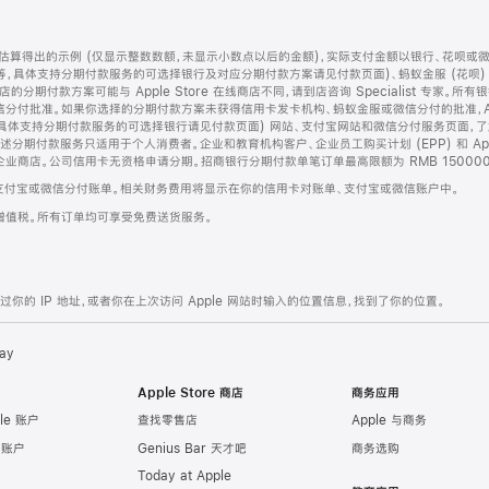
算得出的示例 (仅显示整数数额，未显示小数点以后的金额)，实际支付金额以银行、花呗或
等，具体支持分期付款服务的可选择银行及对应分期付款方案请见付款页面)、蚂蚁金服 (花呗
售店的分期付款方案可能与 Apple Store 在线商店不同，请到店咨询 Specialist 专
分付批准。如果你选择的分期付款方案未获得信用卡发卡机构、蚂蚁金服或微信分付的批准，Ap
具体支持分期付款服务的可选择银行请见付款页面) 网站、支付宝网站和微信分付服务页面，
期付款服务只适用于个人消费者。企业和教育机构客户、企业员工购买计划 (EPP) 和 Appl
企业商店。公司信用卡无资格申请分期。招商银行分期付款单笔订单最高限额为 RMB 150000
支付宝或微信分付账单。相关财务费用将显示在你的信用卡对账单、支付宝或微信账户中。
增值税。所有订单均可享受免费送货服务。
的 IP 地址，或者你在上次访问 Apple 网站时输入的位置信息，找到了你的位置。
ay
Apple Store 商店
商务应用
le 账户
查找零售店
Apple 与商务
e 账户
Genius Bar 天才吧
商务选购
Today at Apple