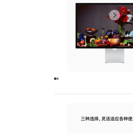
上
下
一
一
张
张
图
图
库
库
图
图
片
片
-
-
玻
玻
璃
璃
三种选择，灵活适应各种使
面
面
板
板