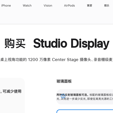
iPhone
Watch
Vision
AirPods
家居
娱乐
购买 Studio Display
桌上视角功能的 1200 万像素 Center Stage 摄像头、录音棚
玻璃面板
，可减少使用
纳米纹理玻璃面板可进一步减少反光，即使在
两种抗反射玻璃面板可选。
标配的玻璃面板经
。
有高亮光源的场所使用，也能保持出色画质。
展
光，从而进一步减少反光，即使在高亮光源的工
开