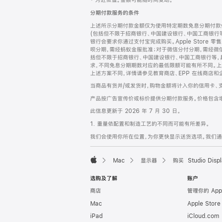
‡ 为近似值。金额可能随时间变动。
注
页
分期付款服务的条件
页
上述所示分期付款金额仅为使用特定期数免息分期付款估
脚
(包括但不限于招商银行、中国建设银行、中国工商银行
银行会要求你通过支付宝完成购买。Apple Store 零
呗分期，需经蚂蚁金服批准；对于微信分付分期，需经微信
括但不限于招商银行、中国建设银行、中国工商银行等，
求，不同免息分期期数对应的最低限额可能有所不同。上述分
上述方案不同，详情请参见教育商店、EPP 在线商店和
当商品有货并/或发货时，购物金额将计入你的信用卡、
产品按广告宣传价或标价提供分期付款服务。价格包含
此信息更新于 2026 年 7 月 30 日。
1. 重量依配置和制造工艺的不同而可能有所差异。
我们会使用你所在位置，为你更快显示送货选项。我们通过你
Mac
显示器
购买 Studio Displ
Apple
选购及了解
账户
商店
管理你的 App
Mac
Apple Stor
iPad
iCloud.com