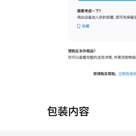
标
准
需要考虑一下？
玻
将此设备加入你的收藏，即可先保留
璃
面
收藏
板
-
可
想购买多件商品？
调
你可以查看完整的送货详情，并更改购物袋
倾
斜
度
获得购买帮助，
立即在线
的
支
架
的
分
包装内容
期
付
款
选
项)