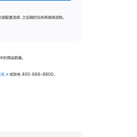
全部配置选择，之后随时回来再继续选购。
中的商品数量。
交流
(在
或致电
400-666-8800。
新
窗
口
中
打
开)