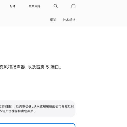
配件
技术支持
概览
技术规格
级麦克风和扬声器，以及雷雳 5 端口。
过特别设计，反光率极低。纳米纹理玻璃面板可分散反射
作场所也能保持出色画质。