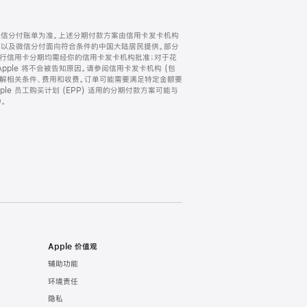
微信分付账单为准。上述分期付款方案由信用卡发卡机构
) 以及微信分付面向符合条件的中国大陆居民提供。部分
家。所有银行信用卡分期均需经你的信用卡发卡机构批准；对于花
ple 将不会被告知原因。请参阅信用卡发卡机构 (包
了解相关条件、费用和收费。订单可能需要满足特定金额要
e 员工购买计划 (EPP) 适用的分期付款方案可能与
。
Apple 价值观
辅助功能
环境责任
隐私