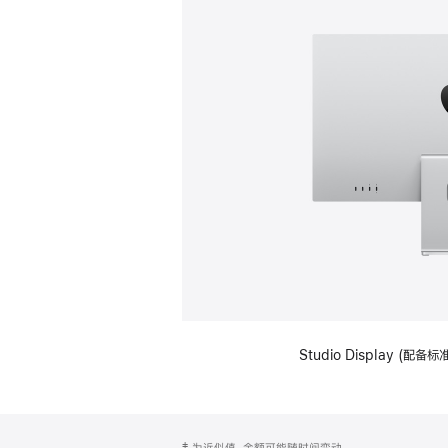
Studio Display (
网
脚