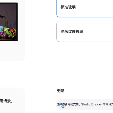
标准玻璃
纳米纹理玻璃
支架
用场景。
标配可调倾斜度的支架，提供 30 度的倾斜度
选
选择你合用的支架。
Studio Display
调节范围。
展