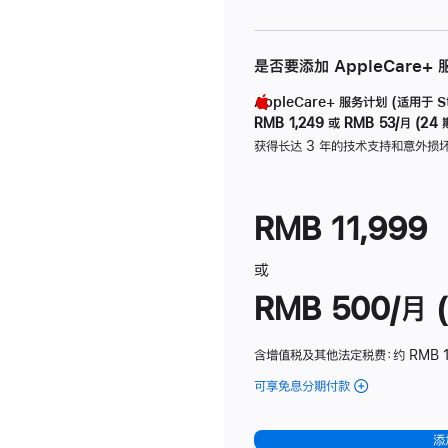
是否要添加 AppleCare+
AppleCare+ 服务计划 (适用于 Stu
RMB 1,249
或
RMB 53/月 (24 
获得长达 3 年的技术支持和意外损
RMB 11,999
或
RMB 500/月 (
含增值税及其他法定税费
：约 RMB 
可享免息分期付款
(Studio
Display
-
添