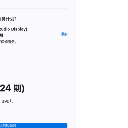
 服务计划？
dio Display)
AppleCare+
添加
期)
服
坏保修服务。
务
计
划
(适
用
于
24 期)
Studio
Display)
1,390
脚
‡。
注
加到购物袋