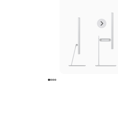
上
下
一
一
张
张
图
图
库
库
图
图
片
片
-
-
支
支
架
架