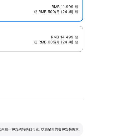
RMB 11,999
起
或 RMB 500/月 (24 期) 起
RMB 14,499
起
或 RMB 605/月 (24 期) 起
配可调倾斜度及高度的支架，额外增加 105
VESA 支架转换器
 有两种支架和一种支架转换器可选，以满足你的各种安装需求。
毫米的高度调节范围。
容的支架 (未随附)