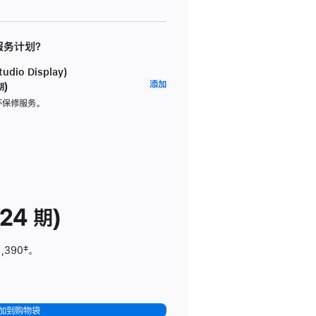
 服务计划？
dio Display)
AppleCare+
添加
期)
服
坏保修服务。
务
计
划
(适
用
于
24 期)
Studio
Display)
1,390
脚
‡。
注
加到购物袋