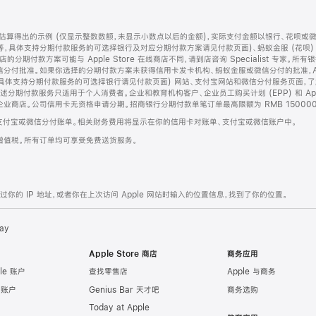
算得出的示例 (仅显示整数数额，未显示小数点以后的金额)，实际支付金额以银行、花呗或
等，具体支持分期付款服务的可选择银行及对应分期付款方案请见付款页面)、蚂蚁金服 (花呗
售店的分期付款方案可能与 Apple Store 在线商店不同，请到店咨询 Specialist 专
分付批准。如果你选择的分期付款方案未获得信用卡发卡机构、蚂蚁金服或微信分付的批准，Ap
具体支持分期付款服务的可选择银行请见付款页面) 网站、支付宝网站和微信分付服务页面，
期付款服务只适用于个人消费者。企业和教育机构客户、企业员工购买计划 (EPP) 和 Appl
企业商店。公司信用卡无资格申请分期。招商银行分期付款单笔订单最高限额为 RMB 150000
支付宝或微信分付账单。相关财务费用将显示在你的信用卡对账单、支付宝或微信账户中。
增值税。所有订单均可享受免费送货服务。
的 IP 地址，或者你在上次访问 Apple 网站时输入的位置信息，找到了你的位置。
ay
Apple Store 商店
商务应用
le 账户
查找零售店
Apple 与商务
e 账户
Genius Bar 天才吧
商务选购
Today at Apple