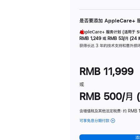
是否要添加 AppleCare+
AppleCare+ 服务计划 (适用于 Stu
RMB 1,249
或
RMB 53/月 (24 
获得长达 3 年的技术支持和意外损
RMB 11,999
或
RMB 500/月 (
含增值税及其他法定税费
：约 RMB 
可享免息分期付款
(Studio
Display
-
添