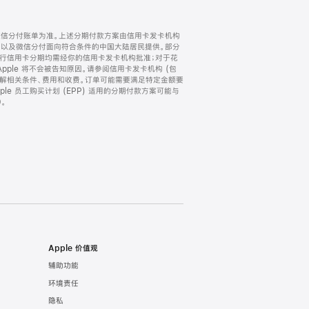
微信分付账单为准。上述分期付款方案由信用卡发卡机构
) 以及微信分付面向符合条件的中国大陆居民提供。部分
家。所有银行信用卡分期均需经你的信用卡发卡机构批准；对于花
ple 将不会被告知原因。请参阅信用卡发卡机构 (包
了解相关条件、费用和收费。订单可能需要满足特定金额要
e 员工购买计划 (EPP) 适用的分期付款方案可能与
。
Apple 价值观
辅助功能
环境责任
隐私