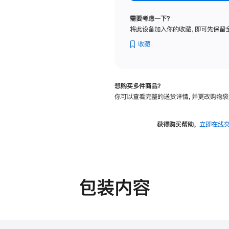
标
准
需要考虑一下？
玻
将此设备加入你的收藏，即可先保留
璃
面
收藏
板
-
可
想购买多件商品？
调
你可以查看完整的送货详情，并更改购物袋
倾
斜
度
获得购买帮助，
立即在线
的
支
架
的
分
包装内容
期
付
款
选
项)