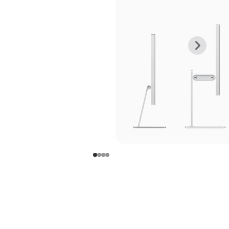
上
下
一
一
张
张
图
图
库
库
图
图
片
片
-
-
支
支
架
架