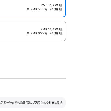
RMB 11,999
起
或 RMB 500/月 (24 期) 起
RMB 14,499
起
或 RMB 605/月 (24 期) 起
配可调倾斜度及高度的支架，额外增加 105
VESA 支架转换器
 有两种支架和一种支架转换器可选，以满足你的各种安装需求。
毫米的高度调节范围。
容的支架 (未随附)