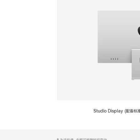
Studio Display (
网
脚