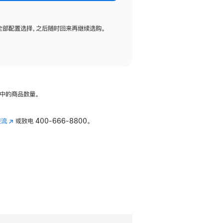
全部配置选择，之后随时回来再继续选购。
中的商品数量。
交流
(在
或致电
400-666-8800。
新
窗
口
中
打
开)