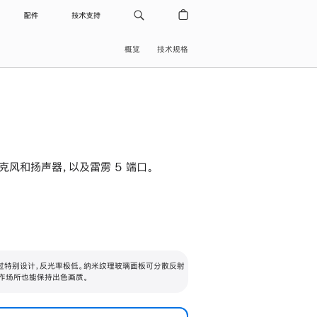
配件
技术支持
概览
技术规格
级麦克风和扬声器，以及雷雳 5 端口。
过特别设计，反光率极低。纳米纹理玻璃面板可分散反射
作场所也能保持出色画质。