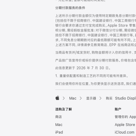
‡ 为近似值。金额可能随时间变动。
注
页
分期付款服务的条件
页
上述所示分期付款金额仅为使用特定期数免息分期付款估
脚
(包括但不限于招商银行、中国建设银行、中国工商银行
银行会要求你通过支付宝完成购买。Apple Store 零
呗分期，需经蚂蚁金服批准；对于微信分付分期，需经微信
括但不限于招商银行、中国建设银行、中国工商银行等，
求，不同免息分期期数对应的最低限额可能有所不同。上述分
上述方案不同，详情请参见教育商店、EPP 在线商店和
当商品有货并/或发货时，购物金额将计入你的信用卡、
产品按广告宣传价或标价提供分期付款服务。价格包含
此信息更新于 2026 年 7 月 30 日。
1. 重量依配置和制造工艺的不同而可能有所差异。
我们会使用你所在位置，为你更快显示送货选项。我们通过你
Mac
显示器
购买 Studio Displ
Apple
选购及了解
账户
商店
管理你的 App
Mac
Apple Stor
iPad
iCloud.com