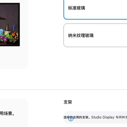
标准玻璃
纳米纹理玻璃
支架
用场景。
标配可调倾斜度的支架，提供 30 度的倾斜度
选
选择你合用的支架。
Studio Display
调节范围。
展