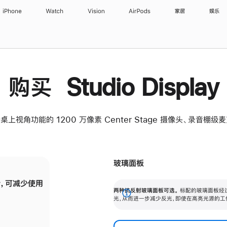
iPhone
Watch
Vision
AirPods
家居
娱乐
购买 Studio Display
桌上视角功能的 1200 万像素 Center Stage 摄像头、录音棚
玻璃面板
，可减少使用
纳米纹理玻璃面板可进一步减少反光，即使在
两种抗反射玻璃面板可选。
标配的玻璃面板经
。
有高亮光源的场所使用，也能保持出色画质。
展
光，从而进一步减少反光，即使在高亮光源的工
开