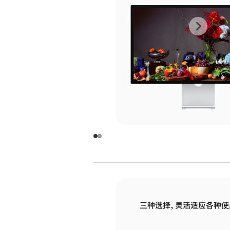
上
下
一
一
张
张
图
图
库
库
图
图
片
片
-
-
玻
玻
璃
璃
三种选择，灵活适应各种使
面
面
板
板